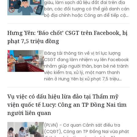
giàu, làm sạch dữ liệu đất đai trên địa
bàn, các đối tượng có thể giả danh cán
bộ địa chính hoặc Công an để tiếp cận,
thu thập thông tin cá nhân, phát tán
mã độc và chiếm đoạt tài sản của
Hưng Yên: ‘Báo chốt’ CSGT trên Facebook, bị
người dân.
phạt 7,5 triệu đồng
Đăng tải thông tin về vị trí lực lượng
CSGT đang làm nhiệm vụ lên Facebook
nhằm giúp người thân, bạn bè né tránh
việc kiểm tra, xử lý, một nam thanh
niên ở Hưng Yên bị xử phạt 7,5 triệu
đồng.
Vụ việc có dấu hiệu lừa đảo tại Thẩm mỹ
viện quốc tế Lucy: Công an TP Đồng Nai tìm
người liên quan
(PLVN) - Cơ quan Cảnh sát điều tra
(CQĐT), Công an TP Đồng Nai vừa phát