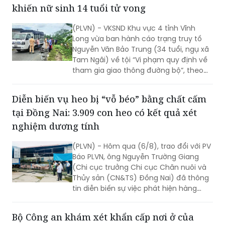
khiến nữ sinh 14 tuổi tử vong
(PLVN) - VKSND Khu vực 4 tỉnh Vĩnh
Long vừa ban hành cáo trạng truy tố
Nguyễn Văn Bảo Trung (34 tuổi, ngụ xã
Tam Ngãi) về tội “Vi phạm quy định về
tham gia giao thông đường bộ”, theo
điểm a khoản 1 Điều 260 BLHS.
Diễn biến vụ heo bị “vỗ béo” bằng chất cấm
tại Đồng Nai: 3.909 con heo có kết quả xét
nghiệm dương tính
(PLVN) - Hôm qua (6/8), trao đổi với PV
Báo PLVN, ông Nguyễn Trường Giang
(Chi cục trưởng Chi cục Chăn nuôi và
Thủy sản (CN&TS) Đồng Nai) đã thông
tin diễn biến sự việc phát hiện hàng
nghìn con heo dương tính với chất cấm
Salbutamol (thuộc nhóm Beta-agonist,
Bộ Công an khám xét khẩn cấp nơi ở của
chất tạo nạc bị cấm sử dụng trong