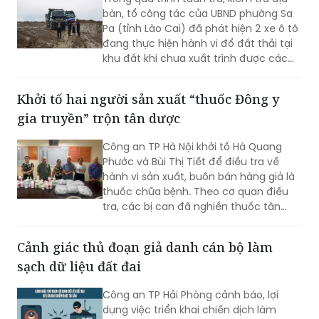
bàn, tổ công tác của UBND phường Sa
Pa (tỉnh Lào Cai) đã phát hiện 2 xe ô tô
đang thực hiện hành vi đổ đất thải tại
khu đất khi chưa xuất trình được các
giấy tờ pháp lý liên quan.
Khởi tố hai người sản xuất “thuốc Đông y
gia truyền” trộn tân dược
Công an TP Hà Nội khởi tố Hà Quang
Phước và Bùi Thị Tiết để điều tra về
hành vi sản xuất, buôn bán hàng giả là
thuốc chữa bệnh. Theo cơ quan điều
tra, các bị can đã nghiền thuốc tân
dược có thành phần giảm đau, chống
viêm rồi trộn vào thuốc Đông y, đóng
Cảnh giác thủ đoạn giả danh cán bộ làm
gói dưới nhãn “thuốc Đông y gia truyền”
sạch dữ liệu đất đai
để bán cho người bệnh.
Công an TP Hải Phòng cảnh báo, lợi
dụng việc triển khai chiến dịch làm