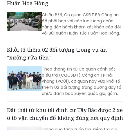
Huấn Hoa Hồng
chăn nuôi) tại nhiều cơ sở chăn nuôi,
thu gom trên địa bàn.
Chiều 6/8, Cơ quan CSĐT Bộ Công an
đã phối hợp với các lực lượng chức
năng tiến hành khám xét khẩn cấp đối
với Bùi Xuân Huấn, tức Huấn Hoa Hồng.
Khởi tố thêm 02 đối tượng trong vụ án
"xưởng rửa tiền"
Theo thông tin từ Cơ quan cảnh sát
điều tra (CQCSĐT) Công an TP Hải
Phòng (PC01), cơ quan này vừa khởi tố
thêm 02 đối tượng trong đường dây tổ
chức đánh bạc xuyên quốc gia, gồm
Nguyễn An Huy (SN 2005), trú tại
phường Hạc Thành, tỉnh Thanh Hoá và
Đất thải từ khu tái định cư Tây Bắc được 2 xe
đối tượng Hoàng Xuân Đức (SN 2003),
ô tô vận chuyển đổ không đúng nơi quy định
trú tại phường Châu Sơn, tỉnh Ninh Bình,
02 đối tượng này bị khởi tố tội danh
Trong quá trình tuần tra, kiểm tra địa
“Đánh bạc”.