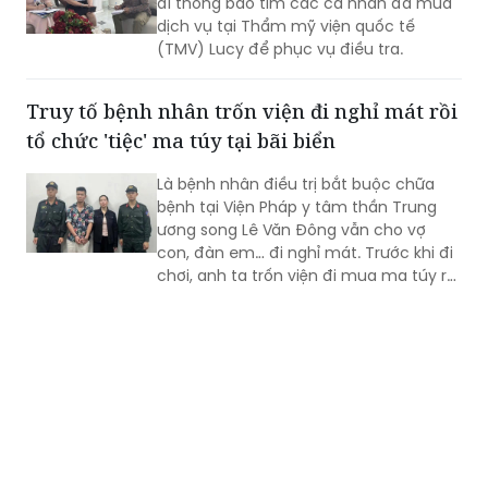
đi thông báo tìm các cá nhân đã mua
dịch vụ tại Thẩm mỹ viện quốc tế
(TMV) Lucy để phục vụ điều tra.
Truy tố bệnh nhân trốn viện đi nghỉ mát rồi
tổ chức 'tiệc' ma túy tại bãi biển
Là bệnh nhân điều trị bắt buộc chữa
bệnh tại Viện Pháp y tâm thần Trung
ương song Lê Văn Đông vẫn cho vợ
con, đàn em… đi nghỉ mát. Trước khi đi
chơi, anh ta trốn viện đi mua ma túy rồi
tổ chức sử dụng ngoài bãi biển. VKSND
TP Hà Nội đã ban hành cáo trạng truy
tố Lê Văn Đông cùng loạt đối tượng...