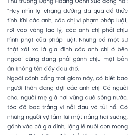
Thứ trưởng Đặng Hoàng Oanh xúc động nói:
“Hãy nhìn lại chặng đường đã qua để thức
tỉnh. Khi các anh, các chị vi phạm pháp luật,
rơi vào vòng lao lý, các anh chị phải chịu
hình phạt của pháp luật. Nhưng có một sự
thật xót xa là gia đình các anh chị ở bên
ngoài cũng đang phải gánh chịu một bản
án không tên đầy đau khổ.
Ngoài cánh cổng trại giam này, có biết bao
người thân đang đợi các anh chị. Có người
cha, người mẹ già nơi vùng quê sông nước,
tóc đã bạc trắng vì nỗi đau và tủi hổ. Có
những người vợ lầm lũi một nắng hai sương,
gánh vác cả gia đình, lặng lẽ nuôi con mong