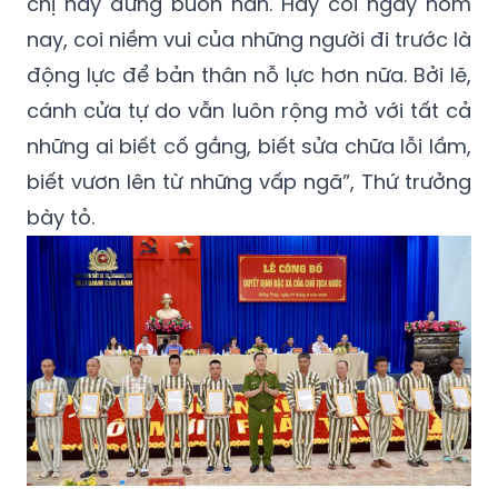
chị hãy đừng buồn nản. Hãy coi ngày hôm
nay, coi niềm vui của những người đi trước là
động lực để bản thân nỗ lực hơn nữa. Bởi lẽ,
cánh cửa tự do vẫn luôn rộng mở với tất cả
những ai biết cố gắng, biết sửa chữa lỗi lầm,
biết vươn lên từ những vấp ngã”, Thứ trưởng
bày tỏ.