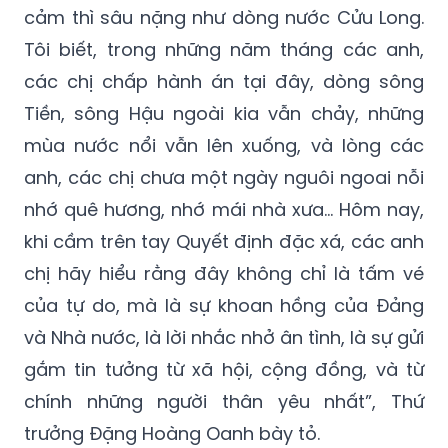
cảm thì sâu nặng như dòng nước Cửu Long.
Tôi biết, trong những năm tháng các anh,
các chị chấp hành án tại đây, dòng sông
Tiền, sông Hậu ngoài kia vẫn chảy, những
mùa nước nổi vẫn lên xuống, và lòng các
anh, các chị chưa một ngày nguôi ngoai nỗi
nhớ quê hương, nhớ mái nhà xưa… Hôm nay,
khi cầm trên tay Quyết định đặc xá, các anh
chị hãy hiểu rằng đây không chỉ là tấm vé
của tự do, mà là sự khoan hồng của Đảng
và Nhà nước, là lời nhắc nhở ân tình, là sự gửi
gắm tin tưởng từ xã hội, cộng đồng, và từ
chính những người thân yêu nhất”, Thứ
trưởng Đặng Hoàng Oanh bày tỏ.