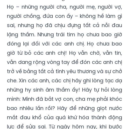
Họ – những người cha, người mẹ, người vợ,
người chồng, đứa con ấy – không hề làm gì
sai, nhưng họ đã chịu đựng tất cả nỗi đau
lặng thầm. Nhưng trái tim họ chưa bao giờ
đóng lại đối với các anh chị. Họ chưa bao
giờ từ bỏ các anh chị! Họ vẫn chờ, vẫn tin,
vẫn dang rộng vòng tay để đón các anh chị
trở về bằng tất cả tình yêu thương và sự chở
che. Xin các anh, các chị hãy ghi lòng tạc dạ
những hy sinh âm thầm ấy! Hãy tự hỏi lòng
mình: Mình đã bắt vợ con, cha mẹ phải khóc
bao nhiêu lần rồi? Hãy để những giọt nước
mắt đau khổ của quá khứ hóa thành động
lực để sửa sai. Từ ngày hôm nay, khi bước