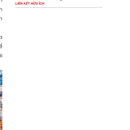
LIÊN KẾT HỮU ÍCH
h
m
a
ể
i