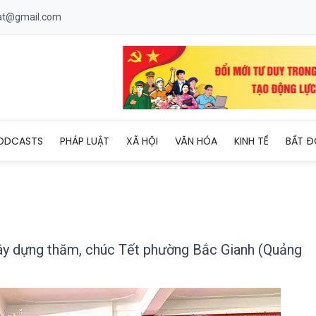
uat@gmail.com
 pháp, Bộ Xây dựng thăm, chúc Tết phường Bắc Gianh (Quảng Trị)
ODCASTS
PHÁP LUẬT
XÃ HỘI
VĂN HÓA
KINH TẾ
BẤT Đ
ây dựng thăm, chúc Tết phường Bắc Gianh (Quảng