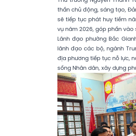
thần chủ động, sáng tạo, Đ
sẽ tiếp tục phát huy tiềm năn
vụ năm 2026, góp phần vào s
Lãnh đạo phường Bắc Gianh
lãnh đạo các bộ, ngành Tru
địa phương tiếp tục nỗ lực, 
sống Nhân dân, xây dựng phư