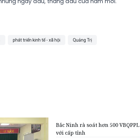
từ những ngày đầu, tháng đầu của năm mới.
h
phát triển kinh tế - xã hội
Quảng Trị
Bắc Ninh rà soát hơn 500 VBQPPL
với cấp tỉnh