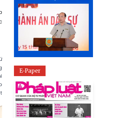
p
c
ứ
g
E-Paper
i
o
t