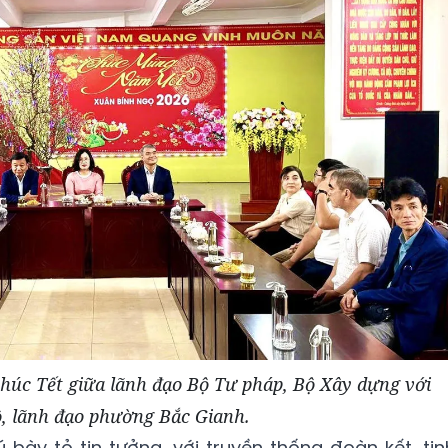
húc Tết giữa lãnh đạo Bộ Tư pháp, Bộ Xây dựng với
, lãnh đạo phường Bắc Gianh.
bày tỏ tin tưởng, với truyền thống đoàn kết, tin