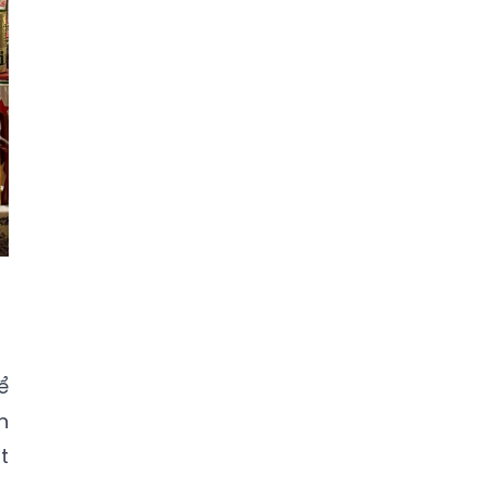
ể
n
t