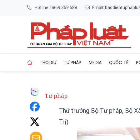
Hotline: 0869 359 588
Email: baodientuphapl
Trang chủ Thứ trưởng Bộ Tư
THỜI SỰ
TƯ PHÁP
MEDIA
QUỐC TẾ
P
Tư pháp
Thứ trưởng Bộ Tư pháp, Bộ X
Trị)