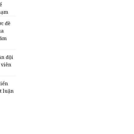
ể
phạm
ợc đề
ua
năm
ân đội
 viên
riển
t luận