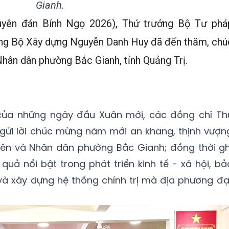
Gianh.
yên đán Bính Ngọ 2026), Thứ trưởng Bộ Tư phá
ng Bộ Xây dựng Nguyễn Danh Huy đã đến thăm, chú
hân dân phường Bắc Gianh, tỉnh Quảng Trị.
 của những ngày đầu Xuân mới, các đồng chí Th
 gửi lời chúc mừng năm mới an khang, thịnh vượn
viên và Nhân dân phường Bắc Gianh; đồng thời gh
quả nổi bật trong phát triển kinh tế - xã hội, bả
à xây dựng hệ thống chính trị mà địa phương đạ