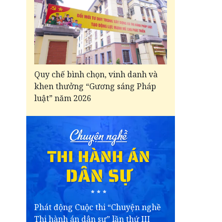
Quy chế bình chọn, vinh danh và
khen thưởng “Gương sáng Pháp
luật” năm 2026
Phát động Cuộc thi “Chuyện nghề
Thi hành án dân sự” lần thứ III