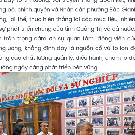
ảng bộ, chính quyền và Nhân dân phường Bắc Gian
g, lợi thế, thực hiện thắng lợi các mục tiêu, nhiệ
ự phát triển chung của tỉnh Quảng Trị và cả nước.
 trân trọng cảm ơn sự quan tâm, động viên củ
ng ương; khẳng định đây là nguồn cổ vũ to lớn đ
nâng cao chất lượng quản lý, điều hành, chăm lo đờ
ờng ngày càng phát triển bền vững.