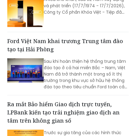
và phát triển (17/7/1974 - 17/7/2026),
Công ty Cổ phần Khóa Việt - Tiệp đã
trở thành một trong những doanh
nghiệp cơ khí tiêu biểu của Việt Nam.
Hành trình hơn nửa thế kỷ ấy không chỉ
là câu chuyện tăng trưởng của một
Ford Việt Nam khai trương Trung tâm đào
thương hiệu “quốc dân”, mà còn phản
tạo tại Hải Phòng
ánh sự bền bỉ của doanh nghiệp Việt
trong quá trình đổi mới, hội nhập và
Sau khi hoàn thiện hệ thống trung tâm
không ngừng nâng cao năng lực cạnh
đào tạo ở cả hai miền Bắc – Nam, Việt
tranh.
Nam đã trở thành một trong số ít thị
trường trong khu vực sở hữu hệ thống
đào tạo theo tiêu chuẩn Ford toàn cầu,
cùng với Thái Lan, Nam Phi, Úc và
Philippin.
Ra mắt Bảo hiểm Giao dịch trực tuyến,
LPBank kiến tạo trải nghiệm giao dịch an
tâm trên không gian số
Trước sự gia tăng của các hình thức