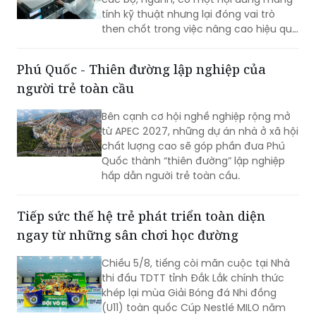
còn nhiều biến động.
tính kỹ thuật nhưng lại đóng vai trò
then chốt trong việc nâng cao hiệu quả
hoạt động của doanh nghiệp nhà nước
(DNNN): xây dựng cơ chế thưởng theo
Phú Quốc - Thiên đường lập nghiệp của
tỷ lệ đối với phần lợi nhuận vượt kế
người trẻ toàn cầu
hoạch.
Bên cạnh cơ hội nghề nghiệp rộng mở
từ APEC 2027, những dự án nhà ở xã hội
chất lượng cao sẽ góp phần đưa Phú
Quốc thành “thiên đường” lập nghiệp
hấp dẫn người trẻ toàn cầu.
Tiếp sức thế hệ trẻ phát triển toàn diện
ngay từ những sân chơi học đường
Chiều 5/8, tiếng còi mãn cuộc tại Nhà
thi đấu TDTT tỉnh Đắk Lắk chính thức
khép lại mùa Giải Bóng đá Nhi đồng
(U11) toàn quốc Cúp Nestlé MILO năm