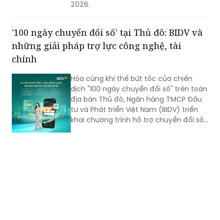
2026.
'100 ngày chuyển đổi số' tại Thủ đô: BIDV và
những giải pháp trợ lực công nghệ, tài
chính
Hòa cùng khí thế bứt tốc của chiến
dịch "100 ngày chuyển đổi số" trên toàn
địa bàn Thủ đô, Ngân hàng TMCP Đầu
tư và Phát triển Việt Nam (BIDV) triển
khai chương trình hỗ trợ chuyển đổi số
và tín dụng quy mô lớn cho doanh
nghiệp, hộ kinh doanh và các đơn vị sự
nghiệp.