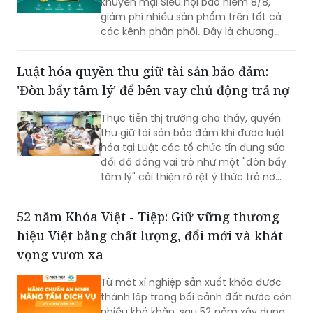
khuyến mại Siêu hội bảo hiểm 8/8,
giảm phí nhiều sản phẩm trên tất cả
các kênh phân phối. Đây là chương
trình ưu đãi có mức giảm phí tốt nhất
của BIC ở trong cùng thời điểm.
Luật hóa quyền thu giữ tài sản bảo đảm:
'Đòn bẩy tâm lý' để bên vay chủ động trả nợ
Thực tiễn thị trường cho thấy, quyền
thu giữ tài sản bảo đảm khi được luật
hóa tại Luật các tổ chức tín dụng sửa
đổi đã đóng vai trò như một "đòn bẩy
tâm lý" cải thiện rõ rệt ý thức trả nợ
của bên vay.
52 năm Khóa Việt - Tiệp: Giữ vững thương
hiệu Việt bằng chất lượng, đổi mới và khát
vọng vươn xa
Từ một xí nghiệp sản xuất khóa được
thành lập trong bối cảnh đất nước còn
nhiều khó khăn, sau 52 năm xây dựng