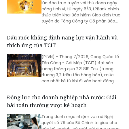
lừa đảo trực tuyến với thủ đoạn ngày
càng tinh vi, từ ngày 6/8, LPBank chính
thức triển khai Bảo hiểm Giao dịch trực
tuyến do Tổng Công ty Cổ phần Bảo
hiểm LPBank (LPBI) cung cấp.
Dấu mốc khẳng định năng lực vận hành và
thích ứng của TCIT
(PLVN) - Tháng 7/2026, Cảng Quốc tế
Tân Cảng - Cái Mép (TCIT) đạt sản
lượng thông qua 221.819 Teu (tương
đương 3,2 triệu tấn hàng hóa), mức
cao nhất kể từ khi đi vào hoạt động,
vượt kỷ lục được thiết lập vào tháng
8/2025. Kết quả này không chỉ đánh
Động lực cho doanh nghiệp nhà nước: Giải
dấu bước tăng trưởng về sản lượng mà
bài toán thưởng vượt kế hoạch
còn khẳng định năng lực vận hành, khả
năng thích ứng và chất lượng dịch vụ
Trong danh mục nhiệm vụ mà Nghị
của TCIT trong bối cảnh thị trường vận
quyết số 79 của Bộ Chính trị giao cho
tải biển và chuỗi cung ứng toàn cầu
các bộ, ngành, có một nội dung mang