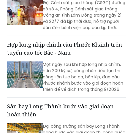
và 22/7 đã kịp thời đưa, hỗ trợ người
dân đến bệnh viện cấp cứu kịp thời.
Hợp long nhịp chính cầu Phước Khánh trên
tuyến cao tốc Bắc - Nam
Một ngày sau khi hợp long nhịp chính,
hơn 200 kỹ sư, công nhân tiếp tục thi
công liên tục ba ca, bốn kíp, đưa cầu
Phước Khánh bước vào giai đoạn hoàn
thiện để về đích trong tháng 9/2026.
Sân bay Long Thành bước vào giai đoạn
hoàn thiện
Đại công trường sân bay Long Thành
đang bước vào giai đoạn thi công nước
rút. Hàng nghìn kỹ sư, công nhân tập
trung hoàn thiện các hạng mục trọng