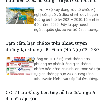
nghị công bố về điều chỉnh quy hoạch
đường bộ thời kỳ 2021 - 2030, tầm nhìn
đến năm 2050. Đây là quy hoạch
ngành quốc gia, có vai trò định hướng
phát triển hệ thống đường bộ trên
phạm vi cả nước; là cơ sở để quản lý,
Tạm cấm, hạn chế xe trên nhiều tuyến
huy động nguồn lực đầu tư, tăng
đường tại khu vực Ba Đình (Hà Nội) đến 28/7
cường liên kết vùng và kết nối các
trung tâm kinh tế, đô thị, cửa khẩu,
Công an TP Hà Nội mới thông báo
cảng biển, cảng hàng không cùng các
phương án phân luồng giao thông
đầu mối giao thông quan trọng.
nhằm bảo đảm an ninh, an toàn và trật
tự giao thông phục vụ Chương trình
cầu truyền hình trực tiếp "Đi tìm đồng
đội – Sao sáng dẫn đường", diễn ra lúc
20h ngày 26/7 tại Đài tưởng niệm các
CSGT Lâm Đồng liên tiếp hỗ trợ đưa người
Anh hùng liệt sĩ, phường Ba Đình.
dân đi cấp cứu
Đội Cảnh sát giao thông (CSGT) đường
bộ số 4, Phòng Cảnh sát giao thông
Công an tỉnh Lâm Đồng trong ngày 21