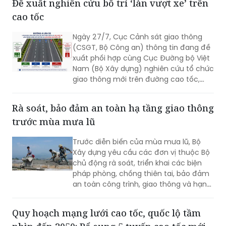
cuộc di dời quy mô lớn diễn ra trong
Ngày 27/7, Cục Cảnh sát giao thông
không khí đồng thuận và nghĩa tình.
(CSGT, Bộ Công an) thông tin đang đề
xuất phối hợp cùng Cục Đường bộ Việt
Nam (Bộ Xây dựng) nghiên cứu tổ chức
giao thông mới trên đường cao tốc,
theo phương án bố trí làn đường sát dải
phân cách giữa thành “làn vượt xe”.
Rà soát, bảo đảm an toàn hạ tầng giao thông
trước mùa mưa lũ
Trước diễn biến của mùa mưa lũ, Bộ
Xây dựng yêu cầu các đơn vị thuộc Bộ
chủ động rà soát, triển khai các biện
pháp phòng, chống thiên tai, bảo đảm
an toàn công trình, giao thông và hạn
chế thấp nhất thiệt hại do mưa bão
gây ra.
Quy hoạch mạng lưới cao tốc, quốc lộ tầm
nhìn đến 2050: Bổ sung 5 tuyến cao tốc mới
(PLVN) - Bộ Xây dựng vừa tổ chức Hội