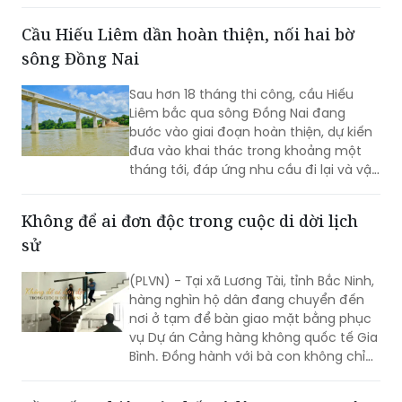
sông Đồng Nai
Sau hơn 18 tháng thi công, cầu Hiếu
Liêm bắc qua sông Đồng Nai đang
bước vào giai đoạn hoàn thiện, dự kiến
đưa vào khai thác trong khoảng một
tháng tới, đáp ứng nhu cầu đi lại và vận
chuyển thiết bị phục vụ Nhà máy Thủy
điện Trị An.
Không để ai đơn độc trong cuộc di dời lịch
sử
(PLVN) - Tại xã Lương Tài, tỉnh Bắc Ninh,
hàng nghìn hộ dân đang chuyển đến
nơi ở tạm để bàn giao mặt bằng phục
vụ Dự án Cảng hàng không quốc tế Gia
Bình. Đồng hành với bà con không chỉ
có chính quyền địa phương mà còn có
rất nhiều cá nhân, doanh nghiệp và
Đề xuất nghiên cứu bố trí ‘làn vượt xe’ trên
những tấm lòng thiện nguyện. Chính sự
cao tốc
sẻ chia ấy đang tiếp thêm niềm tin để