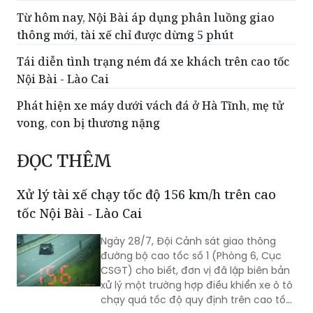
Tái diễn tình trạng ném đá xe khách trên cao tốc
Nội Bài - Lào Cai
Phát hiện xe máy dưới vách đá ở Hà Tĩnh, mẹ tử
vong, con bị thương nặng
ĐỌC THÊM
Xử lý tài xế chạy tốc độ 156 km/h trên cao
tốc Nội Bài - Lào Cai
Ngày 28/7, Đội Cảnh sát giao thông
đường bộ cao tốc số 1 (Phòng 6, Cục
CSGT) cho biết, đơn vị đã lập biên bản
xử lý một trường hợp điều khiển xe ô tô
chạy quá tốc độ quy định trên cao tốc
Nội Bài - Lào Cai.
Cầu Hiếu Liêm dần hoàn thiện, nối hai bờ