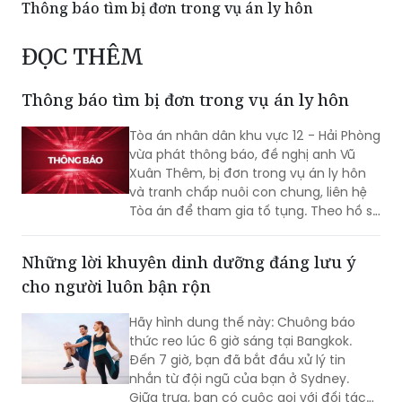
ĐỌC THÊM
Thông báo tìm bị đơn trong vụ án ly hôn
Tòa án nhân dân khu vực 12 - Hải Phòng
vừa phát thông báo, đề nghị anh Vũ
Xuân Thêm, bị đơn trong vụ án ly hôn
và tranh chấp nuôi con chung, liên hệ
Tòa án để tham gia tố tụng. Theo hồ sơ
vụ án, người này đi xuất khẩu lao động
tại Angola từ năm 2013 và đến nay
Những lời khuyên dinh dưỡng đáng lưu ý
chưa trở về, không rõ địa chỉ cư trú.
cho người luôn bận rộn
Hãy hình dung thế này: Chuông báo
thức reo lúc 6 giờ sáng tại Bangkok.
Đến 7 giờ, bạn đã bắt đầu xử lý tin
nhắn từ đội ngũ của bạn ở Sydney.
Giữa trưa, bạn có cuộc gọi với đối tác
tại Seoul, và khi màn đêm buông
xuống, lại là lúc trao đổi công việc vào
Công ty TNHH Xây dựng và Thương mại