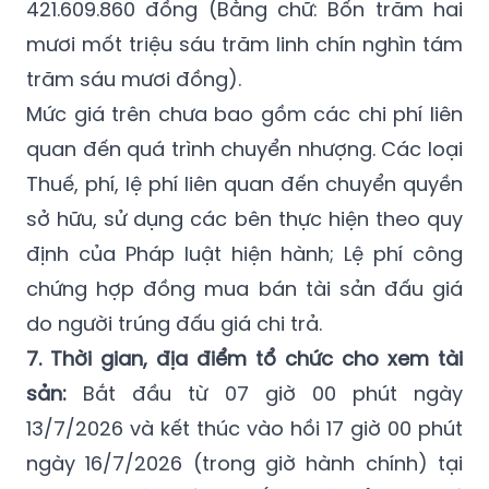
trăm sáu mươi đồng).
Mức giá trên chưa bao gồm các chi phí liên
quan đến quá trình chuyển nhượng. Các loại
Thuế, phí, lệ phí liên quan đến chuyển quyền
sở hữu, sử dụng các bên thực hiện theo quy
định của Pháp luật hiện hành; Lệ phí công
chứng hợp đồng mua bán tài sản đấu giá
do người trúng đấu giá chi trả.
7. Thời gian, địa điểm tổ chức cho xem tài
sản:
Bắt đầu từ 07 giờ 00 phút ngày
13/7/2026 và kết thúc vào hồi 17 giờ 00 phút
ngày 16/7/2026 (trong giờ hành chính) tại
nơi có tài sản đấu giá: (địa chỉ: Tổ dân phố
4, thị trấn Mường Ảng, huyện Mường Ảng,