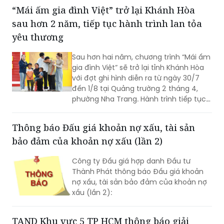
yêu thương
Sau hơn hai năm, chương trình “Mái ấm
gia đình Việt” sẽ trở lại tỉnh Khánh Hòa
với đợt ghi hình diễn ra từ ngày 30/7
đến 1/8 tại Quảng trường 2 tháng 4,
phường Nha Trang. Hành trình tiếp tục
mang theo sứ mệnh lan tỏa yêu
thương, đồng hành cùng những em
Thông báo Đấu giá khoản nợ xấu, tài sản
nhỏ có hoàn cảnh khó khăn, góp phần
bảo đảm của khoản nợ xấu (lần 2)
kết nối cộng đồng chung tay viết tiếp
những ước mơ đến trường.
Công ty Đấu giá hợp danh Đầu tư
Thành Phát thông báo Đấu giá khoản
nợ xấu, tài sản bảo đảm của khoản nợ
xấu (lần 2):
TAND Khu vực 5 TP HCM thông báo giải
quyết vụ tranh chấp hợp đồng