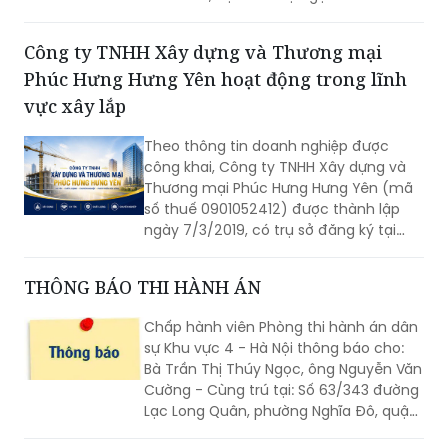
phút chót với Los Angeles. Đối với
Phúc Hưng Hưng Yên hoạt động trong lĩnh
những chuyên gia luôn trong trạng thái
"luôn bận rộn", ngày làm việc dường
vực xây lắp
như không bao giờ kết thúc; nó chỉ đơn
thuần dịch chuyển theo các múi giờ
Theo thông tin doanh nghiệp được
khác nhau. Những áp lực từ việc hợp
công khai, Công ty TNHH Xây dựng và
tác xuyên biên giới, tình trạng thiếu
Thương mại Phúc Hưng Hưng Yên (mã
ngủ, lịch trình di chuyển dày đặc hay
số thuế 0901052412) được thành lập
văn hóa kỹ thuật số hoạt động 24/7 đã
ngày 7/3/2019, có trụ sở đăng ký tại
tạo ra một gánh nặng thể chất mà hầu
Chợ Đầu, phường Hồng Châu, tỉnh Hưng
hết các lời khuyên chăm sóc sức khỏe
Yên. Người đại diện theo pháp luật là
THÔNG BÁO THI HÀNH ÁN
truyền thống chưa từng tính đến.
ông Dương Văn Ngân, giữ chức vụ Giám
đốc.
Chấp hành viên Phòng thi hành án dân
sự Khu vực 4 - Hà Nội thông báo cho:
Bà Trần Thị Thúy Ngọc, ông Nguyễn Văn
Cường - Cùng trú tại: Số 63/343 đường
Lạc Long Quân, phường Nghĩa Đô, quận
Cầu Giấy (nay là phường Tây Hồ),
thành phố Hà Nội được biết:
“Mái ấm gia đình Việt” trở lại Khánh Hòa
sau hơn 2 năm, tiếp tục hành trình lan tỏa