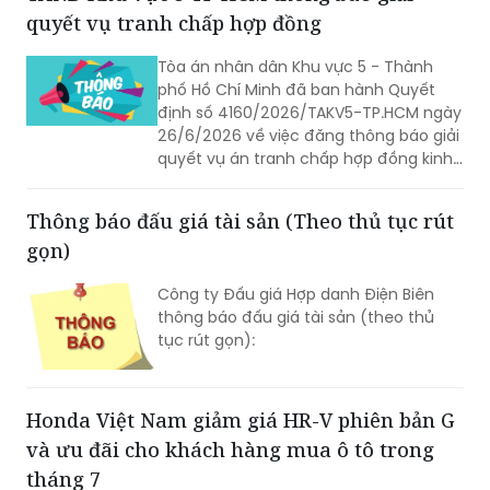
Tòa án nhân dân Khu vực 5 - Thành
phố Hồ Chí Minh đã ban hành Quyết
định số 4160/2026/TAKV5-TP.HCM ngày
26/6/2026 về việc đăng thông báo giải
quyết vụ án tranh chấp hợp đồng kinh
tế giữa Công ty Cổ phần Đầu tư Tasago
và Công ty TNHH DTL M&C.
Thông báo đấu giá tài sản (Theo thủ tục rút
gọn)
Công ty Đấu giá Hợp danh Điện Biên
thông báo đấu giá tài sản (theo thủ
tục rút gọn):
Honda Việt Nam giảm giá HR-V phiên bản G
và ưu đãi cho khách hàng mua ô tô trong
tháng 7
Với mong muốn mang đến nhiều hơn
nữa cơ hội trải nghiệm các mẫu xe ô tô