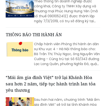
ngủ, lịch trình di chuyển dày đặc hay
số thuế 0901052412) được thành lập
văn hóa kỹ thuật số hoạt động 24/7 đã
ngày 7/3/2019, có trụ sở đăng ký tại
tạo ra một gánh nặng thể chất mà hầu
Chợ Đầu, phường Hồng Châu, tỉnh Hưng
hết các lời khuyên chăm sóc sức khỏe
Yên. Người đại diện theo pháp luật là
THÔNG BÁO THI HÀNH ÁN
truyền thống chưa từng tính đến.
ông Dương Văn Ngân, giữ chức vụ Giám
đốc.
Chấp hành viên Phòng thi hành án dân
sự Khu vực 4 - Hà Nội thông báo cho:
Bà Trần Thị Thúy Ngọc, ông Nguyễn Văn
Cường - Cùng trú tại: Số 63/343 đường
Lạc Long Quân, phường Nghĩa Đô, quận
Cầu Giấy (nay là phường Tây Hồ),
thành phố Hà Nội được biết:
“Mái ấm gia đình Việt” trở lại Khánh Hòa
sau hơn 2 năm, tiếp tục hành trình lan tỏa
yêu thương
Sau hơn hai năm, chương trình “Mái ấm
gia đình Việt” sẽ trở lại tỉnh Khánh Hòa
với đợt ghi hình diễn ra từ ngày 30/7
đến 1/8 tại Quảng trường 2 tháng 4,