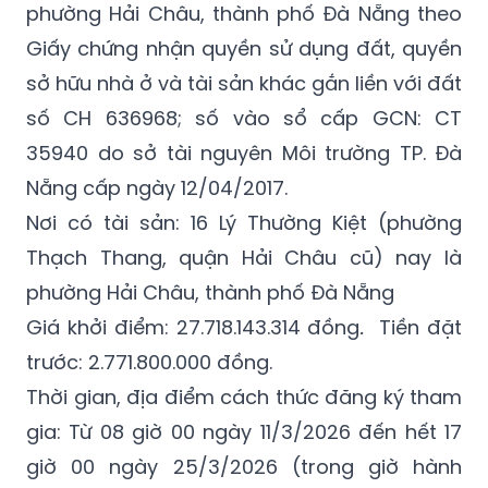
sở hữu nhà ở và tài sản khác gắn liền với đất
số CH 636968; số vào sổ cấp GCN: CT
35940 do sở tài nguyên Môi trường TP. Đà
Nẵng cấp ngày 12/04/2017.
Nơi có tài sản: 16 Lý Thường Kiệt (phường
Thạch Thang, quận Hải Châu cũ) nay là
phường Hải Châu, thành phố Đà Nẵng
Giá khởi điểm: 27.718.143.314 đồng
.
Tiền đặt
trước: 2.771.800.000 đồng.
Thời gian, địa điểm cách thức đăng ký tham
gia: Từ 08 giờ 00 ngày 11/3/2026 đến hết 17
giờ 00 ngày 25/3/2026 (trong giờ hành
chính) tại Tầng 6, Toà nhà Phương Đông, Số
01N Núi Thành, Hoà Cường, Đà Nẵng.