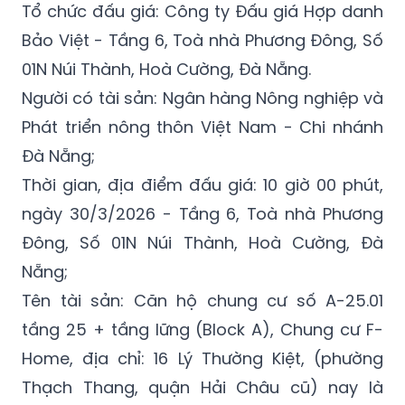
01N Núi Thành, Hoà Cường, Đà Nẵng.
Người có tài sản: Ngân hàng Nông nghiệp và
Phát triển nông thôn Việt Nam - Chi nhánh
Đà Nẵng;
Thời gian, địa điểm đấu giá: 10 giờ 00 phút,
ngày 30/3/2026 - Tầng 6, Toà nhà Phương
Đông, Số 01N Núi Thành, Hoà Cường, Đà
Nẵng;
Tên tài sản: Căn hộ chung cư số A-25.01
tầng 25 + tầng lững (Block A), Chung cư F-
Home, địa chỉ: 16 Lý Thường Kiệt, (phường
Thạch Thang, quận Hải Châu cũ) nay là
phường Hải Châu, thành phố Đà Nẵng theo
Giấy chứng nhận quyền sử dụng đất, quyền