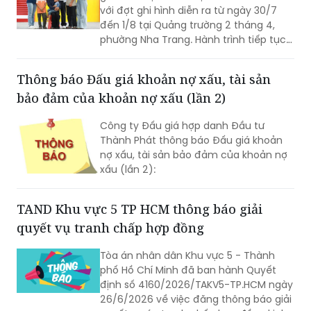
phường Nha Trang. Hành trình tiếp tục
mang theo sứ mệnh lan tỏa yêu
thương, đồng hành cùng những em
Thông báo Đấu giá khoản nợ xấu, tài sản
nhỏ có hoàn cảnh khó khăn, góp phần
bảo đảm của khoản nợ xấu (lần 2)
kết nối cộng đồng chung tay viết tiếp
những ước mơ đến trường.
Công ty Đấu giá hợp danh Đầu tư
Thành Phát thông báo Đấu giá khoản
nợ xấu, tài sản bảo đảm của khoản nợ
xấu (lần 2):
TAND Khu vực 5 TP HCM thông báo giải
quyết vụ tranh chấp hợp đồng
Tòa án nhân dân Khu vực 5 - Thành
phố Hồ Chí Minh đã ban hành Quyết
định số 4160/2026/TAKV5-TP.HCM ngày
26/6/2026 về việc đăng thông báo giải
quyết vụ án tranh chấp hợp đồng kinh
tế giữa Công ty Cổ phần Đầu tư Tasago
và Công ty TNHH DTL M&C.