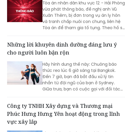
và tranh chấp nuôi con chung, liên hệ
Tòa án để tham gia tố tụng. Theo hồ sơ
vụ án, người này đi xuất khẩu lao động
tại Angola từ năm 2013 và đến nay
Những lời khuyên dinh dưỡng đáng lưu ý
chưa trở về, không rõ địa chỉ cư trú.
cho người luôn bận rộn
Hãy hình dung thế này: Chuông báo
thức reo lúc 6 giờ sáng tại Bangkok.
Đến 7 giờ, bạn đã bắt đầu xử lý tin
nhắn từ đội ngũ của bạn ở Sydney.
Giữa trưa, bạn có cuộc gọi với đối tác
tại Seoul, và khi màn đêm buông
xuống, lại là lúc trao đổi công việc vào
Công ty TNHH Xây dựng và Thương mại
phút chót với Los Angeles. Đối với
Phúc Hưng Hưng Yên hoạt động trong lĩnh
những chuyên gia luôn trong trạng thái
"luôn bận rộn", ngày làm việc dường
vực xây lắp
như không bao giờ kết thúc; nó chỉ đơn
thuần dịch chuyển theo các múi giờ
Theo thông tin doanh nghiệp được
khác nhau. Những áp lực từ việc hợp
công khai, Công ty TNHH Xây dựng và
tác xuyên biên giới, tình trạng thiếu
Thương mại Phúc Hưng Hưng Yên (mã