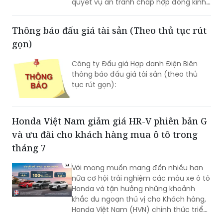
Thông báo đấu giá tài sản (Theo thủ tục rút
gọn)
Công ty Đấu giá Hợp danh Điện Biên
thông báo đấu giá tài sản (theo thủ
tục rút gọn):
Honda Việt Nam giảm giá HR-V phiên bản G
và ưu đãi cho khách hàng mua ô tô trong
tháng 7
Với mong muốn mang đến nhiều hơn
nữa cơ hội trải nghiệm các mẫu xe ô tô
Honda và tận hưởng những khoảnh
khắc du ngoạn thú vị cho Khách hàng,
Honda Việt Nam (HVN) chính thức triển
khai các chương trình hấp dẫn tới
khách hàng.
Yến Sào Khánh Hòa chính thức vận hành hệ