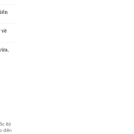
Biển
 về
vừa,
Bắc Bộ
to đến