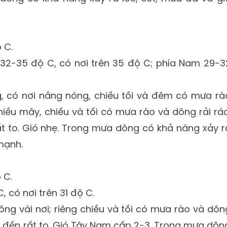
 C.
 32-35 độ C, có nơi trên 35 độ C; phía Nam 29-3
, có nơi nắng nóng, chiều tối và đêm có mưa rà
hiều mây, chiều và tối có mưa rào và dông rải rác
t to. Gió nhẹ. Trong mưa dông có khả năng xảy r
mạnh.
 C.
, có nơi trên 31 độ C.
ng vài nơi; riêng chiều và tối có mưa rào và dôn
to đến rất to. Gió Tây Nam cấp 2-3. Trong mưa dôn