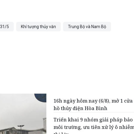
t 31/5
Khí tượng thủy văn
Trung Bộ và Nam Bộ
16h ngày hôm nay (6/8), mở 1 cửa
hồ thủy điện Hòa Bình
Triển khai 9 nhóm giải pháp bảo
môi trường, ưu tiên xử lý ô nhiễm