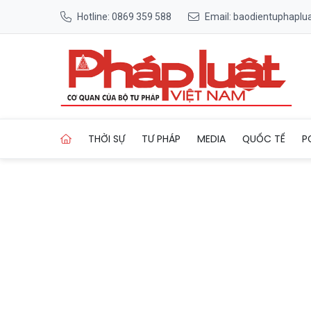
Hotline: 0869 359 588
Email: baodientuphapl
Trang chủ Thời tiết ngày 3
THỜI SỰ
TƯ PHÁP
MEDIA
QUỐC TẾ
P