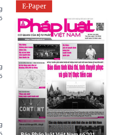
E-Paper
g
ó
g
ó
g
ó
Báo Pháp luật Việt Nam số 201