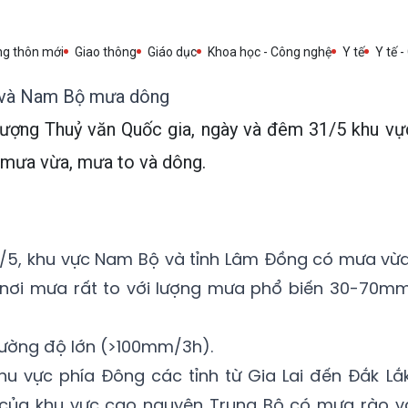
ng thôn mới
Giao thông
Giáo dục
Khoa học - Công nghệ
Y tế
Y tế -
Bộ và Nam Bộ mưa dông
ượng Thuỷ văn Quốc gia, ngày và đêm 31/5 khu vự
mưa vừa, mưa to và dông.
1/5, khu vực Nam Bộ và tỉnh Lâm Đồng có mưa vừa
nơi mưa rất to với lượng mưa phổ biến 30-70mm
ường độ lớn (>100mm/3h).
khu vực phía Đông các tỉnh từ Gia Lai đến Đắk Lắk
 của khu vực cao nguyên Trung Bộ có mưa rào v