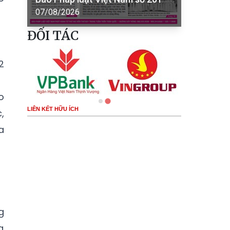
07/08/2026
ĐỐI TÁC
2
o
LIÊN KẾT HỮU ÍCH
,
a
g
g