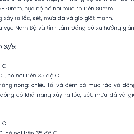
15-30mm, cục bộ có nơi mưa to trên 80mm.
xảy ra lốc, sét, mưa đá và gió giật mạnh.
khu vực Nam Bộ và tỉnh Lâm Đồng có xu hướng giả
 31/5:
 C.
C, có nơi trên 35 độ C.
nắng nóng; chiều tối và đêm có mưa rào và dôn
 dông có khả năng xảy ra lốc, sét, mưa đá và gi
 C.
, có nơi trên 35 độ C.