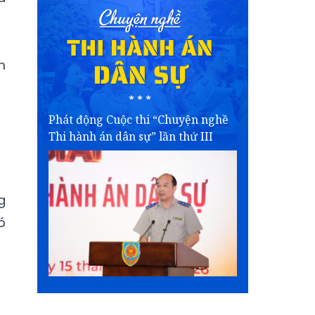
m
Phát động Cuộc thi “Chuyện nghề
Thi hành án dân sự” lần thứ III
g
ó