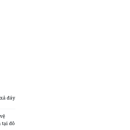
 xả đáy
 vệ
 tại đô