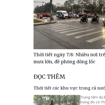
Thời tiết ngày 7/8: Nhiều nơi tr
mưa lớn, đề phòng dông lốc
ĐỌC THÊM
Thời tiết các khu vực trong cả nướ
Trung tâm dự b
trong đó có Th