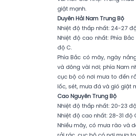
giật mạnh.
Duyên Hải Nam Trung Bộ
Nhiệt độ thấp nhất: 24-27 độ
Nhiệt độ cao nhất: Phía Bắc
độ C.
Phía Bắc có mây, ngày nắng
và dông vài nơi; phía Nam n
cục bộ có nơi mưa to đến rấ
lốc, sét, mưa đá và gió giật 
Cao Nguyên Trung Bộ
Nhiệt độ thấp nhất: 20-23 độ
Nhiệt độ cao nhất: 28-31 độ C
Nhiều mây, có mưa rào và dô
rải rác, cục bộ có nơi mưa 