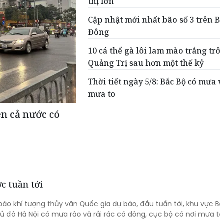
thị lớn
Cập nhật mới nhất bão số 3 trên 
Đông
10 cá thể gà lôi lam mào trắng trở
Quảng Trị sau hơn một thế kỷ
Thời tiết ngày 5/8: Bắc Bộ có mưa 
mưa to
ên cả nước có
c tuần tới
áo khí tượng thủy văn Quốc gia dự báo, đầu tuần tới, khu vực 
ủ đô Hà Nội có mưa rào và rải rác có dông, cục bộ có nơi mưa 