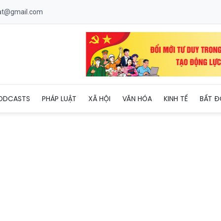
uat@gmail.com
1/5: Trung Bộ và Nam Bộ mưa dông
ODCASTS
PHÁP LUẬT
XÃ HỘI
VĂN HÓA
KINH TẾ
BẤT Đ