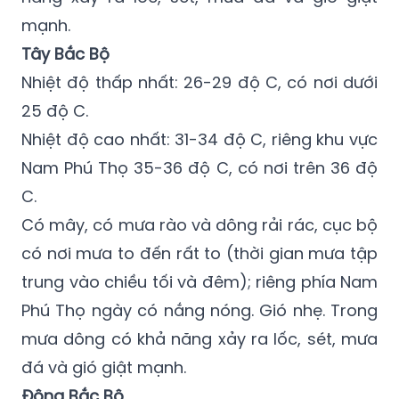
mạnh.
Tây Bắc Bộ
Nhiệt độ thấp nhất: 26-29 độ C, có nơi dưới
25 độ C.
Nhiệt độ cao nhất: 31-34 độ C, riêng khu vực
Nam Phú Thọ 35-36 độ C, có nơi trên 36 độ
C.
Có mây, có mưa rào và dông rải rác, cục bộ
có nơi mưa to đến rất to (thời gian mưa tập
trung vào chiều tối và đêm); riêng phía Nam
Phú Thọ ngày có nắng nóng. Gió nhẹ. Trong
mưa dông có khả năng xảy ra lốc, sét, mưa
đá và gió giật mạnh.
Đông Bắc Bộ