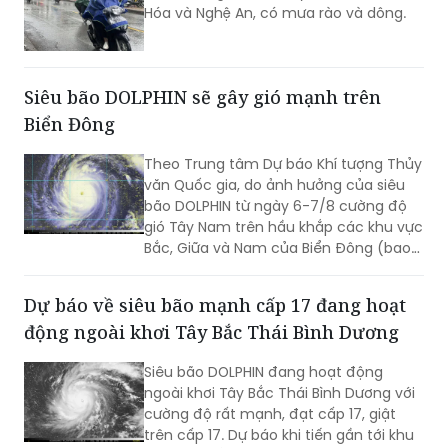
Hóa và Nghệ An, có mưa rào và dông.
Siêu bão DOLPHIN sẽ gây gió mạnh trên
Biển Đông
Theo Trung tâm Dự báo Khí tượng Thủy
văn Quốc gia, do ảnh hưởng của siêu
bão DOLPHIN từ ngày 6-7/8 cường độ
gió Tây Nam trên hầu khắp các khu vực
Bắc, Giữa và Nam của Biển Đông (bao
gồm các đặc khu Hoàng Sa, Trường Sa)
có thể mạnh lên tới cấp 6-7, sóng biển
Dự báo về siêu bão mạnh cấp 17 đang hoạt
cao từ 2-4m, biển động rất mạnh.
động ngoài khơi Tây Bắc Thái Bình Dương
Siêu bão DOLPHIN đang hoạt động
ngoài khơi Tây Bắc Thái Bình Dương với
cường độ rất mạnh, đạt cấp 17, giật
trên cấp 17. Dự báo khi tiến gần tới khu