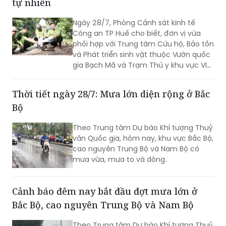
tự nhiên
Ngày 28/7, Phòng Cảnh sát kinh tế
Công an TP Huế cho biết, đơn vị vừa
phối hợp với Trung tâm Cứu hộ, Bảo tồn
và Phát triển sinh vật thuộc Vườn quốc
gia Bạch Mã và Trạm Thú y khu vực VI
tổ chức thả 30 cá thể cầy vòi hương về
môi trường tự nhiên.
Thời tiết ngày 28/7: Mưa lớn diện rộng ở Bắc
Bộ
Theo Trung tâm Dự báo Khí tượng Thuỷ
văn Quốc gia, hôm nay, khu vực Bắc Bộ,
cao nguyên Trung Bộ và Nam Bộ có
mưa vừa, mưa to và dông.
Cảnh báo đêm nay bắt đầu đợt mưa lớn ở
Bắc Bộ, cao nguyên Trung Bộ và Nam Bộ
Theo Trung tâm Dự báo Khí tượng Thuỷ