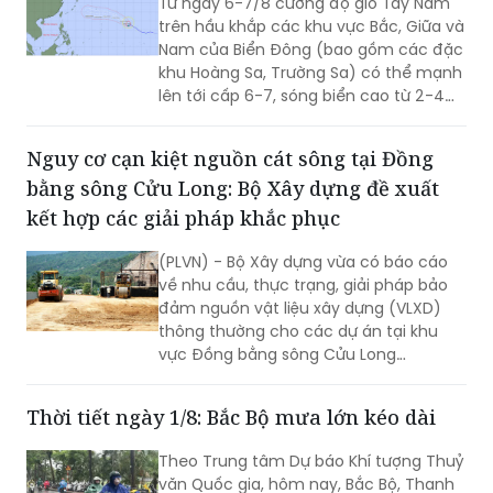
Từ ngày 6-7/8 cường độ gió Tây Nam
trên hầu khắp các khu vực Bắc, Giữa và
Nam của Biển Đông (bao gồm các đặc
khu Hoàng Sa, Trường Sa) có thể mạnh
lên tới cấp 6-7, sóng biển cao từ 2-4m,
biển động mạnh.
Nguy cơ cạn kiệt nguồn cát sông tại Đồng
bằng sông Cửu Long: Bộ Xây dựng đề xuất
kết hợp các giải pháp khắc phục
(PLVN) - Bộ Xây dựng vừa có báo cáo
về nhu cầu, thực trạng, giải pháp bảo
đảm nguồn vật liệu xây dựng (VLXD)
thông thường cho các dự án tại khu
vực Đồng bằng sông Cửu Long
(ĐBSCL).
Thời tiết ngày 1/8: Bắc Bộ mưa lớn kéo dài
Theo Trung tâm Dự báo Khí tượng Thuỷ
văn Quốc gia, hôm nay, Bắc Bộ, Thanh