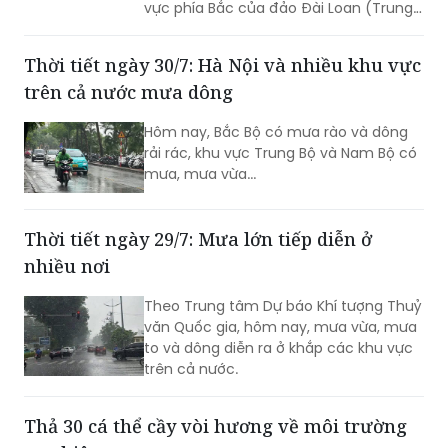
vực phía Bắc của đảo Đài Loan (Trung
Quốc), siêu bão sẽ hút và làm gió Tây
Nam trên khu vực biển phía Nam của
Thời tiết ngày 30/7: Hà Nội và nhiều khu vực
Biển Đông gia tăng cường độ...
trên cả nước mưa dông
Hôm nay, Bắc Bộ có mưa rào và dông
rải rác, khu vực Trung Bộ và Nam Bộ có
mưa, mưa vừa...
Thời tiết ngày 29/7: Mưa lớn tiếp diễn ở
nhiều nơi
Theo Trung tâm Dự báo Khí tượng Thuỷ
văn Quốc gia, hôm nay, mưa vừa, mưa
to và dông diễn ra ở khắp các khu vực
trên cả nước.
Thả 30 cá thể cầy vòi hương về môi trường