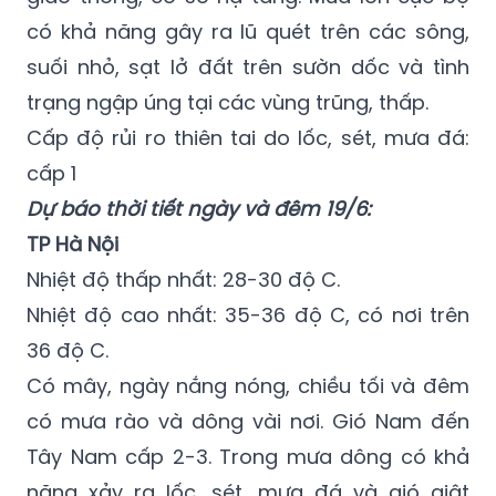
có khả năng gây ra lũ quét trên các sông,
suối nhỏ, sạt lở đất trên sườn dốc và tình
trạng ngập úng tại các vùng trũng, thấp.
Cấp độ rủi ro thiên tai do lốc, sét, mưa đá:
cấp 1
Dự báo thời tiết ngày và đêm 19/6:
TP Hà Nội
Nhiệt độ thấp nhất: 28-30 độ C.
Nhiệt độ cao nhất: 35-36 độ C, có nơi trên
36 độ C.
Có mây, ngày nắng nóng, chiều tối và đêm
có mưa rào và dông vài nơi. Gió Nam đến
Tây Nam cấp 2-3. Trong mưa dông có khả
năng xảy ra lốc, sét, mưa đá và gió giật