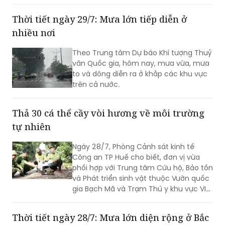
Thời tiết ngày 29/7: Mưa lớn tiếp diễn ở
nhiều nơi
Theo Trung tâm Dự báo Khí tượng Thuỷ
văn Quốc gia, hôm nay, mưa vừa, mưa
to và dông diễn ra ở khắp các khu vực
trên cả nước.
Thả 30 cá thể cầy vòi hương về môi trường
tự nhiên
Ngày 28/7, Phòng Cảnh sát kinh tế
Công an TP Huế cho biết, đơn vị vừa
phối hợp với Trung tâm Cứu hộ, Bảo tồn
và Phát triển sinh vật thuộc Vườn quốc
gia Bạch Mã và Trạm Thú y khu vực VI
tổ chức thả 30 cá thể cầy vòi hương về
môi trường tự nhiên.
Thời tiết ngày 28/7: Mưa lớn diện rộng ở Bắc