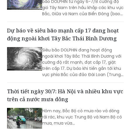
bão DOLPHIN từ ngày 6-7/8 cường độ
gió Tây Nam trên hầu khắp các khu vực
Bắc, Giữa và Nam của Biển Đông (bao
gồm các đặc khu Hoàng Sa, Trường Sa)
có thể mạnh lên tới cấp 6-7, sóng biển
Dự báo về siêu bão mạnh cấp 17 đang hoạt
cao từ 2-4m, biển động rất mạnh.
động ngoài khơi Tây Bắc Thái Bình Dương
Siêu bão DOLPHIN đang hoạt động
ngoài khơi Tây Bắc Thái Bình Dương với
cường độ rất mạnh, đạt cấp 17, giật
trên cấp 17. Dự báo khi tiến gần tới khu
vực phía Bắc của đảo Đài Loan (Trung
Quốc), siêu bão sẽ hút và làm gió Tây
Nam trên khu vực biển phía Nam của
Thời tiết ngày 30/7: Hà Nội và nhiều khu vực
Biển Đông gia tăng cường độ...
trên cả nước mưa dông
Hôm nay, Bắc Bộ có mưa rào và dông
rải rác, khu vực Trung Bộ và Nam Bộ có
mưa, mưa vừa...