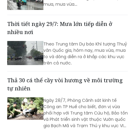
mưa, mưa vừa...
Thời tiết ngày 29/7: Mưa lớn tiếp diễn ở
nhiều nơi
Theo Trung tâm Dự báo Khí tượng Thuỷ
văn Quốc gia, hôm nay, mưa vừa, mưa
to và dông diễn ra ở khắp các khu vực
trên cả nước.
Thả 30 cá thể cầy vòi hương về môi trường
tự nhiên
Ngày 28/7, Phòng Cảnh sát kinh tế
Công an TP Huế cho biết, đơn vị vừa
phối hợp với Trung tâm Cứu hộ, Bảo tồn
và Phát triển sinh vật thuộc Vườn quốc
gia Bạch Mã và Trạm Thú y khu vực VI
tổ chức thả 30 cá thể cầy vòi hương về