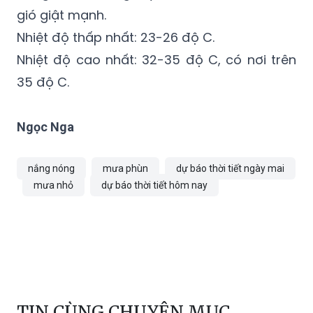
gió giật mạnh.
Nhiệt độ thấp nhất: 23-26 độ C.
Nhiệt độ cao nhất: 32-35 độ C, có nơi trên
35 độ C.
Ngọc Nga
nắng nóng
mưa phùn
dự báo thời tiết ngày mai
mưa nhỏ
dự báo thời tiết hôm nay
TIN CÙNG CHUYÊN MỤC