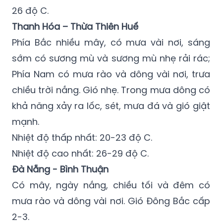
26 độ C.
Thanh Hóa – Thừa Thiên Huế
Phía Bắc nhiều mây, có mưa vài nơi, sáng
sớm có sương mù và sương mù nhẹ rải rác;
Phía Nam có mưa rào và dông vài nơi, trưa
chiều trời nắng. Gió nhẹ. Trong mưa dông có
khả năng xảy ra lốc, sét, mưa đá và gió giật
mạnh.
Nhiệt độ thấp nhất: 20-23 độ C.
Nhiệt độ cao nhất: 26-29 độ C.
Đà Nẵng - Bình Thuận
Có mây, ngày nắng, chiều tối và đêm có
mưa rào và dông vài nơi. Gió Đông Bắc cấp
2-3.