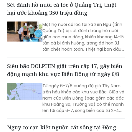
Sét đánh hồ nuôi cá lóc ở Quảng Trị, thiệt
hại ước khoảng 350 triệu đồng
Một hộ nuôi cá lóc tại xã Sen Ngư (tỉnh
Quảng Trị) bị sét đánh trúng hồ nuôi
giữa cơn mưa dông, khiến khoảng 14-15
tấn cá bị ảnh hưởng, trong đó hơn 3,1
tấn chết hoàn toàn. Thiệt hại ban đầu
ước khoảng 350 triệu đồng.
Siêu bão DOLPHIN giật trên cấp 17, gây biển
động mạnh khu vực Biển Đông từ ngày 6/8
Từ ngày 6-7/8 cường độ gió Tây Nam
trên hầu khắp các khu vực Bắc, Giữa và
Nam của Biển Đông (bao gồm các đặc
khu Hoàng Sa, Trường Sa) có thể mạnh
lên tới cấp 6-7, sóng biển cao từ 2-4m,
biển động mạnh.
Nguy cơ cạn kiệt nguồn cát sông tại Đồng