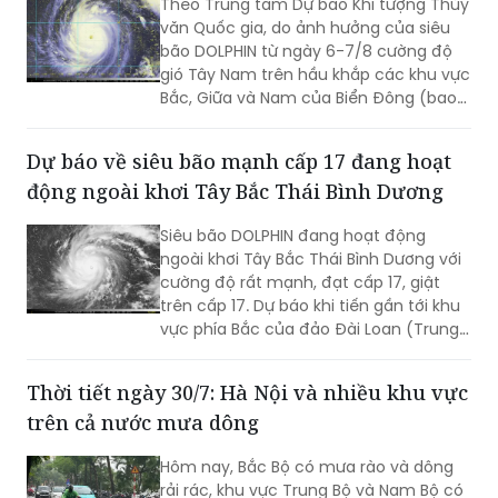
Theo Trung tâm Dự báo Khí tượng Thủy
văn Quốc gia, do ảnh hưởng của siêu
bão DOLPHIN từ ngày 6-7/8 cường độ
gió Tây Nam trên hầu khắp các khu vực
Bắc, Giữa và Nam của Biển Đông (bao
gồm các đặc khu Hoàng Sa, Trường Sa)
có thể mạnh lên tới cấp 6-7, sóng biển
Dự báo về siêu bão mạnh cấp 17 đang hoạt
cao từ 2-4m, biển động rất mạnh.
động ngoài khơi Tây Bắc Thái Bình Dương
Siêu bão DOLPHIN đang hoạt động
ngoài khơi Tây Bắc Thái Bình Dương với
cường độ rất mạnh, đạt cấp 17, giật
trên cấp 17. Dự báo khi tiến gần tới khu
vực phía Bắc của đảo Đài Loan (Trung
Quốc), siêu bão sẽ hút và làm gió Tây
Nam trên khu vực biển phía Nam của
Thời tiết ngày 30/7: Hà Nội và nhiều khu vực
Biển Đông gia tăng cường độ...
trên cả nước mưa dông
Hôm nay, Bắc Bộ có mưa rào và dông
rải rác, khu vực Trung Bộ và Nam Bộ có