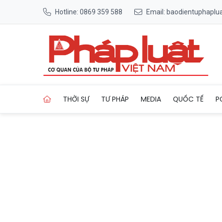
Hotline: 0869 359 588
Email: baodientuphapl
Trang chủ Thời tiết ngày 12
THỜI SỰ
TƯ PHÁP
MEDIA
QUỐC TẾ
P