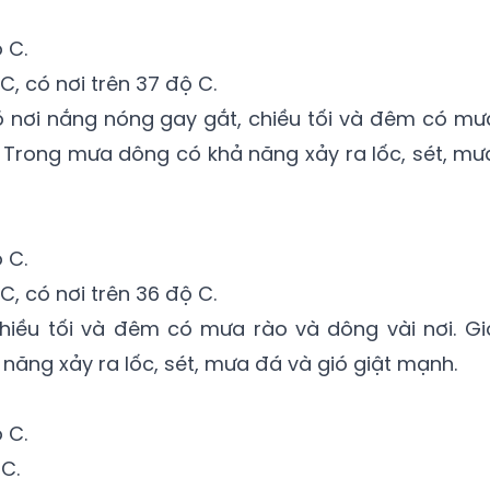
 C.
C, có nơi trên 37 độ C.
 nơi nắng nóng gay gắt, chiều tối và đêm có mư
ẹ. Trong mưa dông có khả năng xảy ra lốc, sét, mư
 C.
C, có nơi trên 36 độ C.
iều tối và đêm có mưa rào và dông vài nơi. Gi
năng xảy ra lốc, sét, mưa đá và gió giật mạnh.
 C.
C.