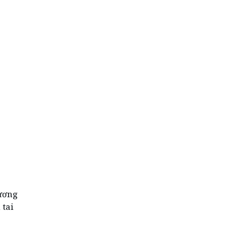
hương
 tai