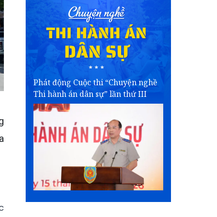
Phát động Cuộc thi “Chuyện nghề
Thi hành án dân sự” lần thứ III
g
a
c