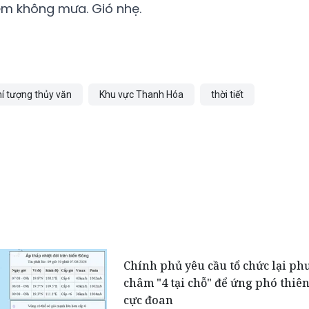
m không mưa. Gió nhẹ.
í tượng thủy văn
Khu vực Thanh Hóa
thời tiết
Chính phủ yêu cầu tổ chức lại p
châm "4 tại chỗ" để ứng phó thiên
cực đoan