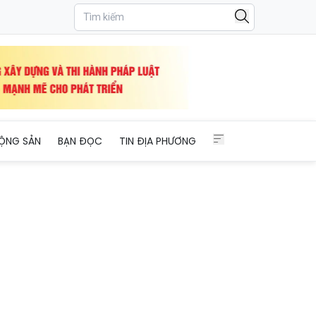
 ở một số khu vực
ỘNG SẢN
BẠN ĐỌC
TIN ĐỊA PHƯƠNG