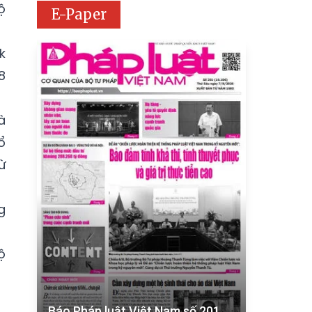
ộ
E-Paper
k
8
à
ổ
ừ
g
ộ
Báo Pháp luật Việt Nam số 201