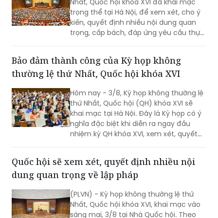
Nhất, Quốc hội khóa XVI đã khai mạc
trọng thể tại Hà Nội, để xem xét, cho ý
kiến, quyết định nhiều nội dung quan
trọng, cấp bách, đáp ứng yêu cầu thực
tiễn, vì sự phát triển nhanh, bền vững
của đất nước.
Bảo đảm thành công của Kỳ họp không
thường lệ thứ Nhất, Quốc hội khóa XVI
Hôm nay - 3/8, Kỳ họp không thường lệ
thứ Nhất, Quốc hội (QH) khóa XVI sẽ
khai mạc tại Hà Nội. Đây là Kỳ họp có ý
nghĩa đặc biệt khi diễn ra ngay đầu
nhiệm kỳ QH khóa XVI, xem xét, quyết
định nhiều nội dung quan trọng về
công tác lập pháp, công tác nhân sự
Quốc hội sẽ xem xét, quyết định nhiều nội
và các vấn đề thuộc thẩm quyền của
dung quan trọng về lập pháp
QH. Việc các cơ quan của QH và Chính
phủ khẩn trương hoàn tất công tác
(PLVN) - Kỳ họp không thường lệ thứ
chuẩn bị cho thấy quyết tâm đưa các
Nhất, Quốc hội khóa XVI, khai mạc vào
chủ trương của Đảng nhanh chóng đi
sáng mai, 3/8 tại Nhà Quốc hội. Theo
vào cuộc sống thông qua những quyết