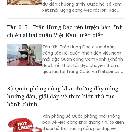
dự kiến chương trình, Quốc hội sẽ xem
sách kịp thời của QH.
xét khối lượng công việc rất lớn, bao
gồm dự kiến biểu quyết thông qua
nhiều dự án luật quan trọng...
Tàu 015 - Trần Hưng Đạo rèn luyện bản lĩnh
chiến sĩ hải quân Việt Nam trên biển
Tàu 015-Trần Hưng Đạo cùng đoàn
công tác Hải quân nhân dân Việt Nam
mới cập Quân cảng Cam Ranh (Khánh
Hòa), kết thúc tốt đẹp chuyến thăm,
giao lưu tại Trung Quốc và Philippines.
Trong điều kiện hoạt động liên tục trên
biển, tàu đã duy trì nghiêm các chế độ
Bộ Quốc phòng công khai đường dây nóng
trực sẵn sàng chiến đấu, trực canh, đi
hướng dẫn, giải đáp về thực hiện thủ tục
ca; tổ chức luyện tập các phương án...
hành chính
Văn phòng Bộ Quốc phòng mới thông
báo về việc công khai thông tin, số điện
thoại hỗ trợ, hướng dẫn, giải đáp về