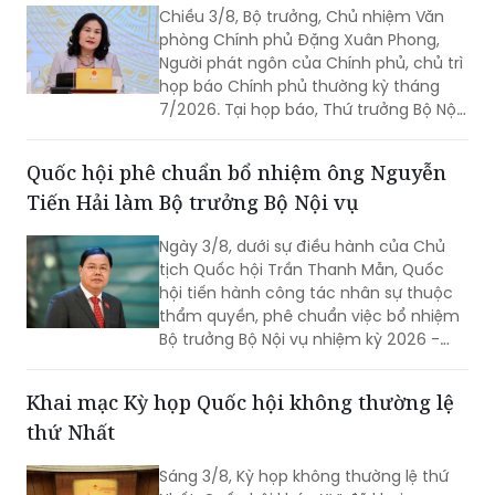
Chiều 3/8, Bộ trưởng, Chủ nhiệm Văn
phòng Chính phủ Đặng Xuân Phong,
Người phát ngôn của Chính phủ, chủ trì
họp báo Chính phủ thường kỳ tháng
7/2026. Tại họp báo, Thứ trưởng Bộ Nội
vụ Nguyễn Thị Hà đã thông tin về kết
quả sắp xếp các thôn, tổ dân phố trên
Quốc hội phê chuẩn bổ nhiệm ông Nguyễn
toàn quốc.
Tiến Hải làm Bộ trưởng Bộ Nội vụ
Ngày 3/8, dưới sự điều hành của Chủ
tịch Quốc hội Trần Thanh Mẫn, Quốc
hội tiến hành công tác nhân sự thuộc
thẩm quyền, phê chuẩn việc bổ nhiệm
Bộ trưởng Bộ Nội vụ nhiệm kỳ 2026 -
2031 đối với ông Nguyễn Tiến Hải, Ủy
viên Ban Chấp hành Trung ương Đảng,
Khai mạc Kỳ họp Quốc hội không thường lệ
quyền Bộ trưởng Bộ Nội vụ.
thứ Nhất
Sáng 3/8, Kỳ họp không thường lệ thứ