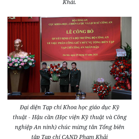
Khải.
Đại diện Tạp chí Khoa học giáo dục Kỹ
thuật - Hậu cần (Học viện Kỹ thuật và Công
nghiệp An ninh) chúc mừng tân Tổng biên
tập Tạp chí CAND Phạm Khải