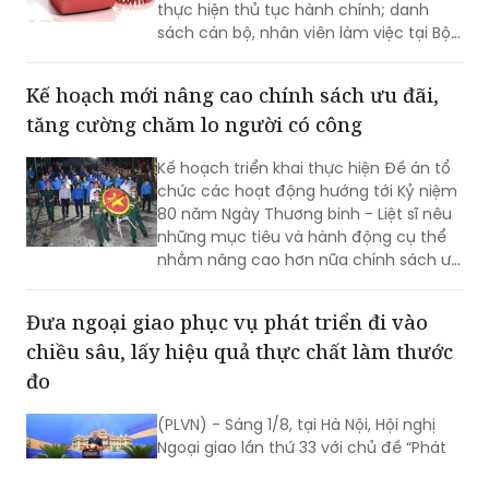
thực hiện thủ tục hành chính; danh
sách cán bộ, nhân viên làm việc tại Bộ
phận Một cửa Bộ Quốc phòng.
Kế hoạch mới nâng cao chính sách ưu đãi,
tăng cường chăm lo người có công
Kế hoạch triển khai thực hiện Đề án tổ
chức các hoạt động hướng tới Kỷ niệm
80 năm Ngày Thương binh - Liệt sĩ nêu
những mục tiêu và hành động cụ thể
nhằm nâng cao hơn nữa chính sách ưu
đãi, chăm lo đời sống người có công và
thân nhân người có công; xác định rõ
Đưa ngoại giao phục vụ phát triển đi vào
trách nhiệm của người đứng đầu các
chiều sâu, lấy hiệu quả thực chất làm thước
bộ, cơ quan trung ương và địa phương
trong tổ chức triển khai...
đo
(PLVN) - Sáng 1/8, tại Hà Nội, Hội nghị
Ngoại giao lần thứ 33 với chủ đề “Phát
huy vai trò tiên phong và thực hiện