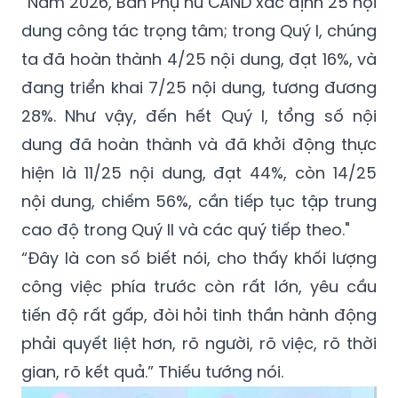
“Năm 2026, Ban Phụ nữ CAND xác định 25 nội
dung công tác trọng tâm; trong Quý I, chúng
ta đã hoàn thành 4/25 nội dung, đạt 16%, và
đang triển khai 7/25 nội dung, tương đương
28%. Như vậy, đến hết Quý I, tổng số nội
dung đã hoàn thành và đã khởi động thực
hiện là 11/25 nội dung, đạt 44%, còn 14/25
nội dung, chiếm 56%, cần tiếp tục tập trung
cao độ trong Quý II và các quý tiếp theo."
“Đây là con số biết nói, cho thấy khối lượng
công việc phía trước còn rất lớn, yêu cầu
tiến độ rất gấp, đòi hỏi tinh thần hành động
phải quyết liệt hơn, rõ người, rõ việc, rõ thời
gian, rõ kết quả.” Thiếu tướng nói.