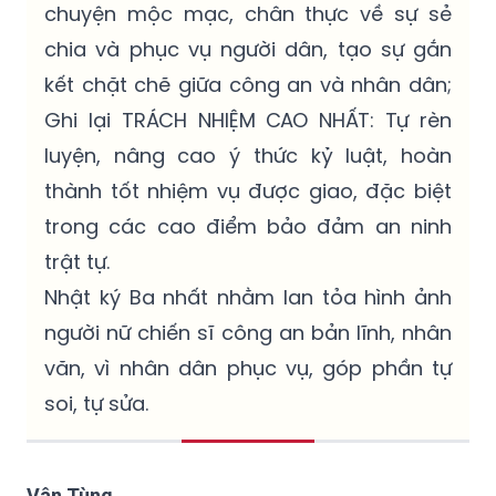
chuyện mộc mạc, chân thực về sự sẻ
chia và phục vụ người dân, tạo sự gắn
kết chặt chẽ giữa công an và nhân dân;
Ghi lại TRÁCH NHIỆM CAO NHẤT: Tự rèn
luyện, nâng cao ý thức kỷ luật, hoàn
thành tốt nhiệm vụ được giao, đặc biệt
trong các cao điểm bảo đảm an ninh
trật tự.
Nhật ký Ba nhất nhằm lan tỏa hình ảnh
người nữ chiến sĩ công an bản lĩnh, nhân
văn, vì nhân dân phục vụ, góp phần tự
soi, tự sửa.
Vân Tùng