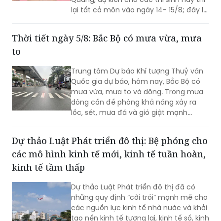
lại tất cả môn vào ngày 14- 15/8; đây là
một trong những phương án tốt nhất
để các em chứng minh năng lực của
Thời tiết ngày 5/8: Bắc Bộ có mưa vừa, mưa
mình. Đại diện Bộ Công an thông tin liên
to
quan đến các vi phạm tại điểm thi...
Trung tâm Dự báo Khí tượng Thuỷ văn
Quốc gia dự báo, hôm nay, Bắc Bộ có
mưa vừa, mưa to và dông. Trong mưa
dông cần đề phòng khả năng xảy ra
lốc, sét, mưa đá và gió giật mạnh...
Dự thảo Luật Phát triển đô thị: Bệ phóng cho
các mô hình kinh tế mới, kinh tế tuần hoàn,
kinh tế tầm thấp
Dự thảo Luật Phát triển đô thị đã có
những quy định “cởi trói” mạnh mẽ cho
các nguồn lực kinh tế nhà nước và khởi
tạo nền kinh tế tương lai, kinh tế số, kinh