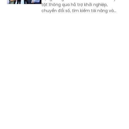
tật thông qua hỗ trợ khởi nghiệp,
chuyển đổi số, tìm kiếm tài năng và
Ngày hội “Tỏa sáng Nghị lực Việt”, góp
phần lan tỏa tinh thần vượt khó, khẳng
định bản lĩnh và khát vọng cống hiến
của người trẻ khuyết tật.