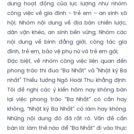
dung hoạt động của lực lượng như nhóm
công việc về gia đình – trẻ em – an sinh xã
hội; Nhóm nội dung về địa bàn chiến lược,
dân vận khéo, an sinh bền vững; Nhóm các
nội dung về bình đẳng giới, công tác gia
đình, trẻ em, bảo vệ phụ nữ và trẻ em gái;
Đặc biệt, về nhóm công việc liên quan đến
phong trào thi đua “Ba Nhất” và "Nhật ký Ba
nhất" Thiếu tướng Ngô Hoài Thu khẳng định:
Tôi đề nghị các ý kiến hôm nay không bàn
lại việc phong trào “Ba Nhất” có cần hay
không, “Nhật ký Ba Nhất” có làm hay không.
Những nội dung đó đã rất rõ. Vấn đề cần
bàn là: làm thế nào để “Ba Nhất” đi vào thực