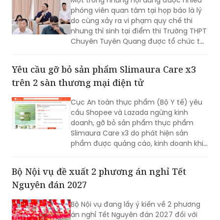
phóng viên quan tâm tại họp báo là lý
do cùng xảy ra vi phạm quy chế thi
nhưng thí sinh tại điểm thi Trường THPT
Chuyên Tuyên Quang được tổ chức thi
lại, trong khi các thí sinh vi phạm tại
Quảng Trị lại không? Giải đáp vấn đề
Yêu cầu gỡ bỏ sản phẩm Slimaura Care x3
này, ông Huỳnh Văn Chương, Cục
trên 2 sàn thương mại điện tử
trưởng Cục Quản lý Chất lượng, Bộ Giáo
dục và Đào tạo, cho biết hai vụ việc có
Cục An toàn thực phẩm (Bộ Y tế) yêu
bản chất hoàn toàn khác nhau.
cầu Shopee và Lazada ngừng kinh
doanh, gỡ bỏ sản phẩm thực phẩm
Slimaura Care x3 do phát hiện sản
phẩm được quảng cáo, kinh doanh khi
cơ quan có thẩm quyền chưa cấp Giấy
tiếp nhận đăng ký bản công bố sản
Bộ Nội vụ đề xuất 2 phương án nghỉ Tết
phẩm.
Nguyên đán 2027
Bộ Nội vụ đang lấy ý kiến về 2 phương
án nghỉ Tết Nguyên đán 2027 đối với