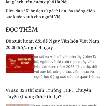
lạng lách trên đường phố Hà Nội
Diễn đàn “Khỏe đẹp từ gốc”: Lan tỏa thông điệp
sức khỏe xanh cho người Việt
ĐỌC THÊM
Đề xuất hoán đổi để Ngày Văn hóa Việt Nam
2026 được nghỉ 4 ngày
Bộ Nội vụ mới có văn bản lấy ý kiến 13
bộ, ngành về đề xuất nghỉ Ngày Văn
hóa Việt Nam năm 2026. Theo đó, đối
với cán bộ, công chức, viên chức và
người lao động của các cơ quan hành
chính nhà nước, đơn vị sự nghiệp công
lập, Bộ Nội vụ đề xuất 2 phương án nghỉ
Vì sao 328 thí sinh Trường THPT Chuyên
Ngày Văn hóa Việt Nam, gồm phương
Tuyên Quang được thi lại?
án hoán đổi để nghỉ 4 ngày liên tục...
Một trong những nội dung được nhiều