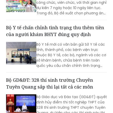
công chức, viên chức, với thời gian nghỉ
dự kiến 7 ngày hoặc 10 ngày liên tục.
Trong đó, Bộ đề xuất chọn phương án
nghỉ 7 ngày từ 28 tháng Chạp.
Bộ Y tế chấn chỉnh tình trạng thu thêm tiền
của người khám BHYT đúng quy định
Bộ Y tế mới có văn bản gửi Sở Y tế các
tỉnh, thành phố, các bệnh viện trực
thuộc Bộ Y tế, các bộ, ngành và các cơ
sở khám bệnh, chữa bệnh trên toàn
quốc yêu cầu chấn chỉnh tình trạng
người có thẻ bảo hiểm y tế (BHYT)
khám đúng quy định nhưng vẫn bị thu
Bộ GD&ĐT: 328 thí sinh trường Chuyên
thêm chi phí ngoài phần đồng chi trả,
Tuyên Quang sắp thi lại tất cả các môn
nhằm bảo đảm quyền lợi hợp pháp của
người tham gia BHYT.
Bộ Giáo dục và Đào tạo (GD&ĐT) quyết
định hủy điểm thi tốt nghiệp THPT của
328 thí sinh trường THPT chuyên Tuyên
Quang, dự kiến cho các thí sinh này thi