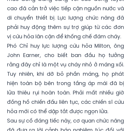
cao đã cản trở việc tiếp cận nguồn nước và
di chuyển thiết bị. Lực lượng chức năng đã
phải huy động thêm sự trợ giúp từ các đơn
vị cứu hỏa lân cận để khống chế đám cháy.
Phó Chỉ huy lực lượng cứu hỏa Milton, ông
John Earner, cho biết ban đầu họ tưởng
rằng đây chỉ là một vụ cháy nhỏ ở máng xối.
Tuy nhiên, khi dỡ bỏ phần máng, họ phát
hiện toàn bộ bên trong tầng áp mái đã bị
lửa thiêu rụi hoàn toàn. Phải mất nhiều giờ
đồng hồ chiến đấu liên tục, các chiến sĩ cứu
hỏa mới có thể dập tắt được ngọn lửa.
Sau sự cố đáng tiếc này, cơ quan chức năng
đã đưa ra lời cảnh báo nghiêm túc đối với