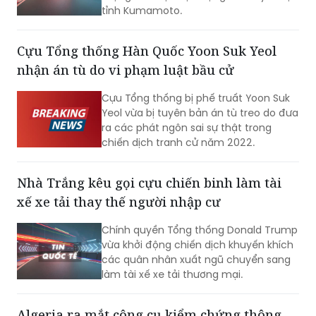
tỉnh Kumamoto.
Cựu Tổng thống Hàn Quốc Yoon Suk Yeol
nhận án tù do vi phạm luật bầu cử
Cựu Tổng thống bị phế truất Yoon Suk
Yeol vừa bị tuyên bản án tù treo do đưa
ra các phát ngôn sai sự thật trong
chiến dịch tranh cử năm 2022.
Nhà Trắng kêu gọi cựu chiến binh làm tài
xế xe tải thay thế người nhập cư
Chính quyền Tổng thống Donald Trump
vừa khởi động chiến dịch khuyến khích
các quân nhân xuất ngũ chuyển sang
làm tài xế xe tải thương mại.
Algeria ra mắt công cụ kiểm chứng thông