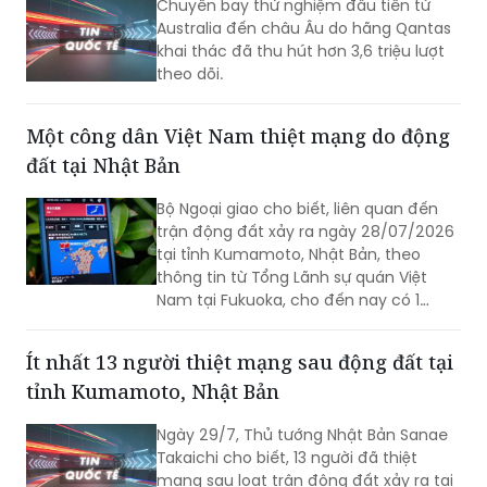
Chuyến bay thử nghiệm đầu tiên từ
Australia đến châu Âu do hãng Qantas
khai thác đã thu hút hơn 3,6 triệu lượt
theo dõi.
Một công dân Việt Nam thiệt mạng do động
đất tại Nhật Bản
Bộ Ngoại giao cho biết, liên quan đến
trận động đất xảy ra ngày 28/07/2026
tại tỉnh Kumamoto, Nhật Bản, theo
thông tin từ Tổng Lãnh sự quán Việt
Nam tại Fukuoka, cho đến nay có 1
công dân Việt Nam thiệt mạng và một
số công dân Việt Nam bị thương trong
Ít nhất 13 người thiệt mạng sau động đất tại
trận động đất.
tỉnh Kumamoto, Nhật Bản
Ngày 29/7, Thủ tướng Nhật Bản Sanae
Takaichi cho biết, 13 người đã thiệt
mạng sau loạt trận động đất xảy ra tại