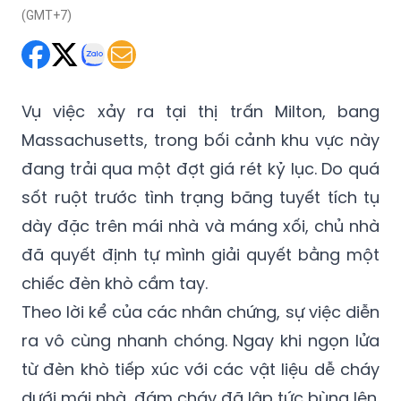
(GMT+7)
Vụ việc xảy ra tại thị trấn Milton, bang
Massachusetts, trong bối cảnh khu vực này
đang trải qua một đợt giá rét kỷ lục. Do quá
sốt ruột trước tình trạng băng tuyết tích tụ
dày đặc trên mái nhà và máng xối, chủ nhà
đã quyết định tự mình giải quyết bằng một
chiếc đèn khò cầm tay.
Theo lời kể của các nhân chứng, sự việc diễn
ra vô cùng nhanh chóng. Ngay khi ngọn lửa
từ đèn khò tiếp xúc với các vật liệu dễ cháy
dưới mái nhà, đám cháy đã lập tức bùng lên.