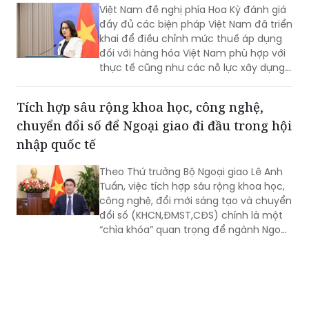
Việt Nam đề nghị phía Hoa Kỳ đánh giá
đầy đủ các biện pháp Việt Nam đã triển
khai để điều chỉnh mức thuế áp dụng
đối với hàng hóa Việt Nam phù hợp với
thực tế cũng như các nỗ lực xây dựng
pháp luật và thực thi của Việt Nam.
Tích hợp sâu rộng khoa học, công nghệ,
chuyển đổi số để Ngoại giao đi đầu trong hội
nhập quốc tế
Theo Thứ trưởng Bộ Ngoại giao Lê Anh
Tuấn, việc tích hợp sâu rộng khoa học,
công nghệ, đổi mới sáng tạo và chuyển
đổi số (KHCN,ĐMST,CĐS) chính là một
“chìa khóa” quan trọng để ngành Ngoại
giao đi đầu, đóng vai trò kiến tạo trong
quá trình hội nhập quốc tế sâu rộng và
toàn diện.