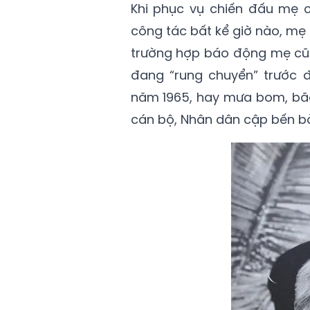
Khi phục vụ chiến đấu mẹ c
công tác bất kể giờ nào, mẹ
trường hợp báo động mẹ cũn
đang “rung chuyển” trước 
năm 1965, hay mưa bom, bã
cán bộ, Nhân dân cập bến bờ