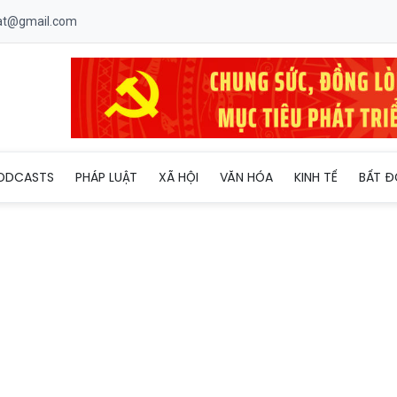
uat@gmail.com
hữ 'đồng bào'!
ODCASTS
PHÁP LUẬT
XÃ HỘI
VĂN HÓA
KINH TẾ
BẤT Đ