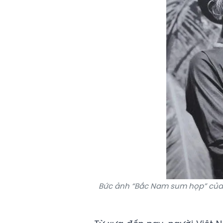
Bức ảnh “Bắc Nam sum họp” của 