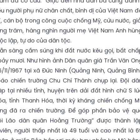
 Nam đã có câu: “Giặc đến nhà đàn bà cũng đánh”
ều người phụ nữ chân chất, bình dị của Việt Nam đ
, cán bộ trong công cuộc chống Mỹ, cứu nước, giả
ng trăm, hàng nghìn người mẹ Việt Nam Anh hùn
c lập, tự do của dân tộc.
sẵn sàng cầm súng khi đất nước kêu gọi, bất chấ
 bảy mươi. Như hình ảnh Dân quân già Trần Văn On
11/1967 tại xã Đức Ninh (Quảng Ninh, Quảng Bình
áo chiến trường Chu Chí Thành chụp lại. Đội dâ
 tại nhiều tỉnh, huyện trên dải đất hình chữ S lú
óa, tỉnh Thanh Hóa, thời kỳ kháng chiến chống M
ráng đã ra chiến trường. Để góp phần bảo vệ qu
ội Lão dân quân Hoằng Trường” được thành lậ
viên, người thấp nhất là 49 tuổi và cao nhất là 6