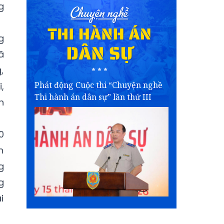
g
g
ã
,
Phát động Cuộc thi “Chuyện nghề
,
Thi hành án dân sự” lần thứ III
n
0
n
g
g
i