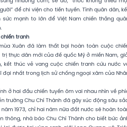
sàng nhường cơm, sẻ áo, “thóc không thiếu mộ
ười” để chi viện cho tiền tuyến. Tình quân dân, kế
h sức mạnh to lớn để Việt Nam chiến thắng quâ
.
chiến tranh
 mùa Xuân đã làm thất bại hoàn toàn cuộc chiế
 trị thực dân mới của đế quốc Mỹ ở miền Nam, giả
 kết thúc vẻ vang cuộc chiến tranh cứu nước v
vĩ đại nhất trong lịch sử chống ngoại xâm của Nhâ
ính ở hai đầu chiến tuyến ôm vai nhau nhìn về phí
ến trường Chu Chí Thành đã gây xúc động sâu sắc
 năm 1973, chỉ hai năm nữa đất nước sẽ hoàn toà
yền thông, nhà báo Chu Chí Thành cho biết bức ản