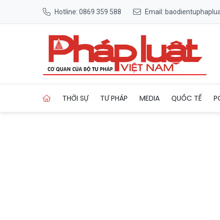
Hotline: 0869 359 588
Email: baodientuphapl
Trang chủ Thiêng liêng hai c
THỜI SỰ
TƯ PHÁP
MEDIA
QUỐC TẾ
P