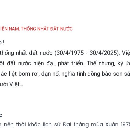
IỀN NAM, THỐNG NHẤT ĐẤT NƯỚC
'!
hống nhất đất nước (30/4/1975 - 30/4/2025), Việ
 đất nước hiện đại, phát triển. Thế nhưng, ký ứ
ác liệt bom rơi, đạn nổ, nghĩa tình đồng bào son sắ
ời Việt...
c
 nên thời khắc lịch sử Đại thắng mùa Xuân 197