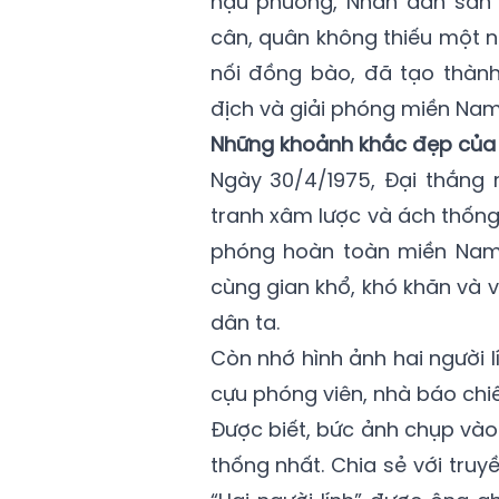
hậu phương, Nhân dân sẵn 
cân, quân không thiếu một ng
nối đồng bào, đã tạo thàn
địch và giải phóng miền Nam
Những khoảnh khắc đẹp của 
Ngày 30/4/1975, Đại thắng
tranh xâm lược và ách thống
phóng hoàn toàn miền Nam,
cùng gian khổ, khó khăn và 
dân ta.
Còn nhớ hình ảnh hai người l
cựu phóng viên, nhà báo chi
Được biết, bức ảnh chụp vào
thống nhất. Chia sẻ với tru