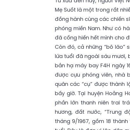
Từ xưa đến nay, người Việt
Mẹ Suốt là một trong rất nhi
đồng hành cùng các chiến sĩ
phóng miền Nam. Như có hà
đã cống hiến hết mình cho độ
Còn đó, cả những “bô lão” 
lứa tuổi đã ngoài sáu mươi,
bắn hạ máy bay F4H ngày 16/
được cựu phóng viên, nhà b
quân các “cụ” được thành lập
bấy giờ. Tại huyện Hoằng H
phần lớn thanh niên trai t
hương, đất nước, “Trung đ
tháng 9/1967, gồm 18 thành 