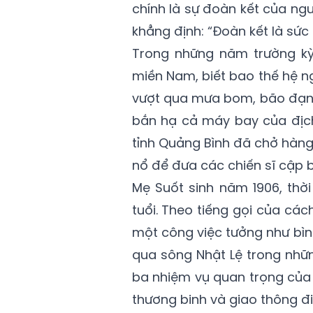
chính là sự đoàn kết của ng
khẳng định: “Đoàn kết là sức
Trong những năm trường kỳ
miền Nam, biết bao thế hệ ng
vượt qua mưa bom, bão đạn t
bắn hạ cả máy bay của địch
tỉnh Quảng Bình đã chở hàn
nổ để đưa các chiến sĩ cập b
Mẹ Suốt sinh năm 1906, thờ
tuổi. Theo tiếng gọi của c
một công việc tưởng như bì
qua sông Nhật Lệ trong nhữn
ba nhiệm vụ quan trọng của 
thương binh và giao thông đi 