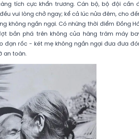
àng tích cực khẩn trương. Cán bộ, bộ đội cần đ
 đều vui lòng chở ngay; kể cả lúc nửa đêm, cho đế
g không ngần ngại. Có những thời điểm Đồng Hớ
đợt bắn phá trên không của hàng trăm máy ba
o đạn rốc - két mẹ không ngần ngại đưa đưa đó
 an toàn.