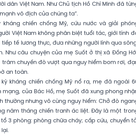
ười dân Việt Nam. Như Chủ tịch Hồ Chí Minh đã từn
 mạnh vô địch của chúng ta”.
 kháng chiến chống Mỹ, cứu nước và giải phón
ười Việt Nam không phân biệt tuổi tác, giới tính đ
iếp tế lương thực, đưa những người lính qua sông
. Như câu chuyện của mẹ Suốt ở thị xã Đồng Hới
g trăm chuyến đò vượt qua nguy hiểm bom rơi, đạ
ờ an toàn.
i kỳ kháng chiến chống Mỹ nổ ra, mẹ đã ngoài 6
ách mạng, của Bác Hồ, mẹ Suốt đã xung phong nhậ
nh thường nhưng vô cùng nguy hiểm: Chở đò ngan
g năm tháng chiến tranh ác liệt. Đây là một tron
tổ 3 phòng: phòng chữa cháy; cấp cứu, chuyển tả
lại.