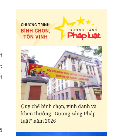
t
c
t
Quy chế bình chọn, vinh danh và
khen thưởng “Gương sáng Pháp
luật” năm 2026
5