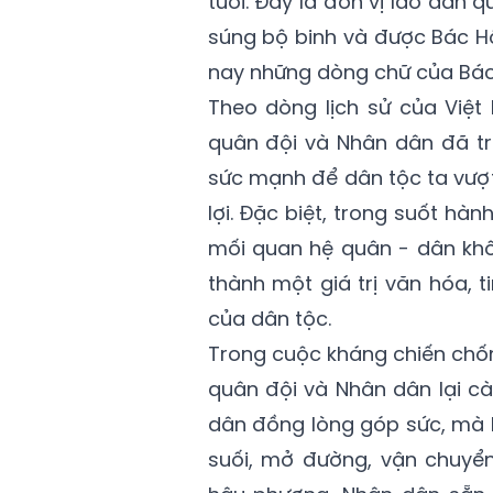
tuổi. Đây là đơn vị lão dân
súng bộ binh và được Bác Hồ
nay những dòng chữ của Bác 
Theo dòng lịch sử của Việt
quân đội và Nhân dân đã trở
sức mạnh để dân tộc ta vượ
lợi. Đặc biệt, trong suốt hà
mối quan hệ quân - dân khô
thành một giá trị văn hóa, 
của dân tộc.
Trong cuộc kháng chiến chốn
quân đội và Nhân dân lại cà
dân đồng lòng góp sức, mà 
suối, mở đường, vận chuyển