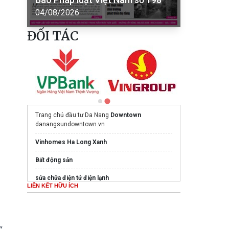
04/08/2026
ĐỐI TÁC
Trang chủ đầu tư Da Nang
Downtown
danangsundowntown.vn
Vinhomes Ha Long Xanh
Bất động sản
sửa chữa điện tử điện lạnh
LIÊN KẾT HỮU ÍCH
Ghế Massage PoongSan chính hãng
poongsankorea.vn
Mua nước hoa chính hãng tại
Tprofumo.com