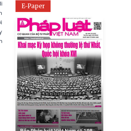
i
E-Paper
n
i
y
n
Báo Pháp luật Việt Nam số 198