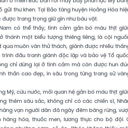
 quân ở miền Bắc bắn rơi máy bay phản lực Mỹ bằn
 gửi thư khen. Tại Bảo tàng huyện Hoằng Hóa hiệ
được trang trọng giữ gìn như báu vật.
 Nam có thể thấy, tình cảm gắn bó máu thịt giữ
 thành một biểu tượng thiêng liêng, là cội nguồ
t qua muôn vàn thử thách, giành được nhiều thắn
nh trình đấu tranh giành độc lập và bảo vệ Tổ quốc
ng chỉ dừng lại ở tình cảm mà còn được hun đú
tinh thần cao đẹp, in sâu trong từng trang sử vàn
g Mỹ, cứu nước, mối quan hệ gắn bó máu thịt giữ
ng thêm sâu sắc, không chỉ có các chiến sĩ, Nhâ
hàng vạn người dân đã ngày đêm băng rừng, vượ
 hàng hóa, thuốc men, lương thực cho bộ đội. 