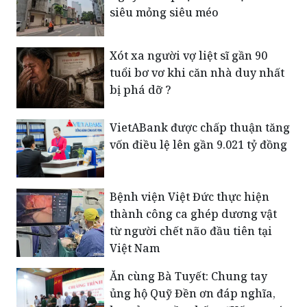
định cư
Nguy cơ tiếp tục xuất hiện nhà
siêu mỏng siêu méo
Xót xa người vợ liệt sĩ gần 90
tuổi bơ vơ khi căn nhà duy nhất
bị phá dỡ ?
VietABank được chấp thuận tăng
vốn điều lệ lên gần 9.021 tỷ đồng
Bệnh viện Việt Đức thực hiện
thành công ca ghép dương vật
từ người chết não đầu tiên tại
Việt Nam