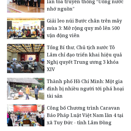
Ăn cùng Bà Tuyết: Chung tay
ủng hộ Quỹ Đền ơn đáp nghĩa,
lan tỏa truyền thống “Uống nước
nhớ nguồn”
Giải leo núi Bước chân trên mây
mùa 3: Mở rộng quy mô lên 500
vận động viên
Tổng Bí thư, Chủ tịch nước Tô
Lâm chỉ đạo triển khai hiệu quả
Nghị quyết Trung ương 3 khóa
XIV
Thành phố Hồ Chí Minh: Một gia
đình bị nhiều người tới phá hoại
tài sản
Công bố Chương trình Caravan
Báo Pháp Luật Việt Nam lần 4 tại