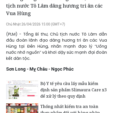
Phát
Tắt
Cài
Chế
Xem
tiếng
đặt
độ
toàn
Thiêng liêng đất Tổ: Tổng Bí thư, Chủ
hình
màn
tịch nước Tô Lâm dâng hương tri ân các
trong
hình
Vua Hùng
hình
Chủ Nhật 26/04/2026 15:00 (GMT+7)
(PLM) - Tổng Bí thư, Chủ tịch nước Tô Lâm dẫn
đầu đoàn lãnh đạo dâng hương tri ân các Vua
Hùng tại Đền Hùng, nhấn mạnh đạo lý “Uống
nước nhớ nguồn” và khơi dậy sức mạnh đại đoàn
kết dân tộc.
Sơn Long - Mỵ Châu - Ngọc Phúc
Bộ Y tế yêu cầu lấy mẫu kiểm
định sản phẩm Slimaura Care x3
để xử lý theo quy định