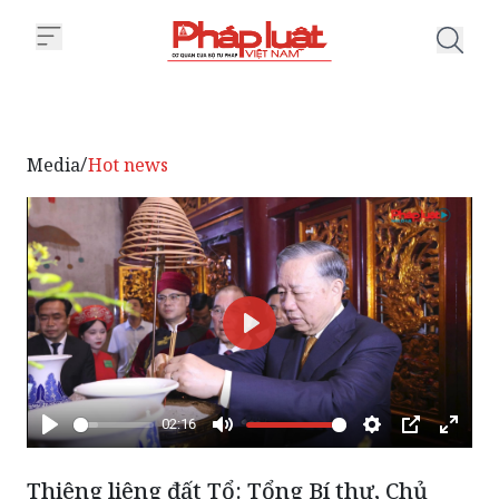
Trang chủ Thiêng liêng đất Tổ: 
Media
Hot news
/
Phát
02:16