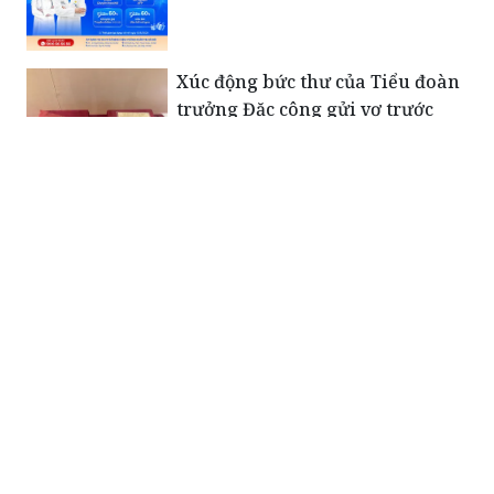
5 xét nghiệm nên thực hiện định
kỳ để bảo vệ lá gan khỏe mạnh
Xúc động bức thư của Tiểu đoàn
trưởng Đặc công gửi vợ trước
ngày hy sinh: “Em giữ gìn sức
khỏe để chăm sóc con…”
Những người mẹ mang nặng nỗi
đau sau ngày đất nước hòa bình