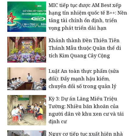
sinh viên Cao đẳng Công nghệ
cao Hà Nội
MIC tiếp tục được AM Best xếp
hạng tín nhiệm quốc tế B++: Nền
tảng tài chính ổn định, triển
vọng phát triển dài hạn
Khánh thành Đền Thiên Tiên
Thánh Mẫu thuộc Quần thể di
tích Kim Quang Cây Cộng
Luật An toàn thực phẩm (sửa
đổi): Đẩy mạnh hậu kiểm,
chuyển đổi số trong quản lý
Kỳ 3: Dự án Lăng Miếu Triệu
Tường: Nhiều băn khoăn của
người dân về khu xen cư và tái