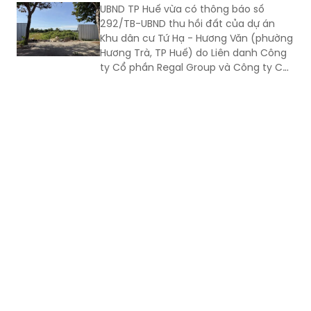
UBND TP Huế vừa có thông báo số
chuyển biến rõ nét trong phát triển kinh
292/TB-UBND thu hồi đất của dự án
tế - xã hội và nâng cao đời sống Nhân
Khu dân cư Tứ Hạ - Hương Văn (phường
dân.
Hương Trà, TP Huế) do Liên danh Công
ty Cổ phần Regal Group và Công ty Cổ
phần Tập đoàn Đất Xanh làm chủ đầu
tư.