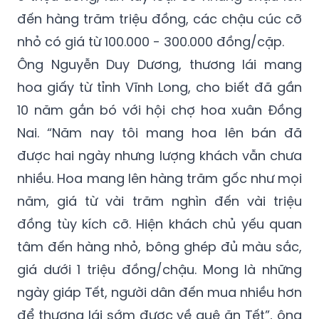
đến hàng trăm triệu đồng, các chậu cúc cỡ
nhỏ có giá từ 100.000 - 300.000 đồng/cặp.
Ông Nguyễn Duy Dương, thương lái mang
hoa giấy từ tỉnh Vĩnh Long, cho biết đã gần
10 năm gắn bó với hội chợ hoa xuân Đồng
Nai. “Năm nay tôi mang hoa lên bán đã
được hai ngày nhưng lượng khách vẫn chưa
nhiều. Hoa mang lên hàng trăm gốc như mọi
năm, giá từ vài trăm nghìn đến vài triệu
đồng tùy kích cỡ. Hiện khách chủ yếu quan
tâm đến hàng nhỏ, bông ghép đủ màu sắc,
giá dưới 1 triệu đồng/chậu. Mong là những
ngày giáp Tết, người dân đến mua nhiều hơn
để thương lái sớm được về quê ăn Tết”, ông