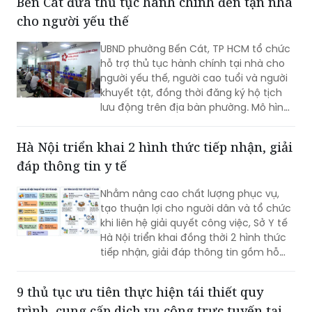
Bến Cát đưa thủ tục hành chính đến tận nhà
cho người yếu thế
UBND phường Bến Cát, TP HCM tổ chức
hỗ trợ thủ tục hành chính tại nhà cho
người yếu thế, người cao tuổi và người
khuyết tật, đồng thời đăng ký hộ tịch
lưu động trên địa bàn phường. Mô hình
giúp giảm trở ngại đi lại và bảo đảm
quyền lợi pháp lý cho người dân.
Hà Nội triển khai 2 hình thức tiếp nhận, giải
đáp thông tin y tế
Nhằm nâng cao chất lượng phục vụ,
tạo thuận lợi cho người dân và tổ chức
khi liên hệ giải quyết công việc, Sở Y tế
Hà Nội triển khai đồng thời 2 hình thức
tiếp nhận, giải đáp thông tin gồm hỗ
trợ qua các số điện thoại công khai và
tiếp đón trực tiếp tại trụ sở.
9 thủ tục ưu tiên thực hiện tái thiết quy
trình, cung cấp dịch vụ công trực tuyến tại