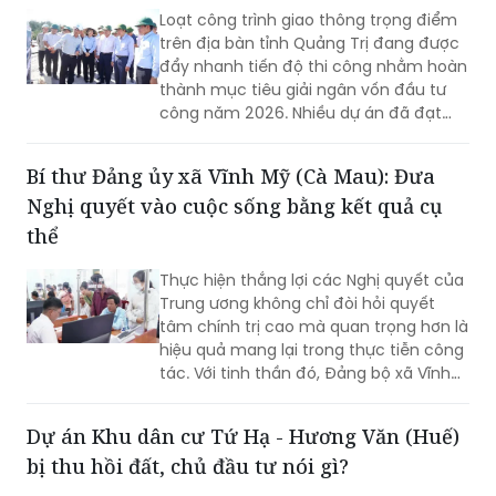
Loạt công trình giao thông trọng điểm
trên địa bàn tỉnh Quảng Trị đang được
đẩy nhanh tiến độ thi công nhằm hoàn
thành mục tiêu giải ngân vốn đầu tư
công năm 2026. Nhiều dự án đã đạt
khối lượng thi công lớn, một số công
trình cơ bản hoàn thành, song công tác
Bí thư Đảng ủy xã Vĩnh Mỹ (Cà Mau): Đưa
giải phóng mặt bằng vẫn là "nút thắt"
Nghị quyết vào cuộc sống bằng kết quả cụ
cần sớm tháo gỡ để bảo đảm tiến độ
chung.
thể
Thực hiện thắng lợi các Nghị quyết của
Trung ương không chỉ đòi hỏi quyết
tâm chính trị cao mà quan trọng hơn là
hiệu quả mang lại trong thực tiễn công
tác. Với tinh thần đó, Đảng bộ xã Vĩnh
Mỹ xác định lấy chất lượng thực thi làm
thước đo năng lực lãnh đạo, xây dựng
Dự án Khu dân cư Tứ Hạ - Hương Văn (Huế)
đội ngũ cán bộ đủ phẩm chất, năng
bị thu hồi đất, chủ đầu tư nói gì?
lực, trách nhiệm, đưa các chủ trương
của Đảng đi vào cuộc sống. Từ đó tạo