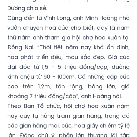
Dương chia sẻ.
Cũng đến từ Vĩnh Long, anh Minh Hoàng nhà
vườn chuyên hoa cúc cho biết, đây là năm
thứ năm anh tham gia hội chợ hoa xuân tại
Đồng Nai. “Thời tiết năm nay khá ổn định,
hoa phát triển đều, màu sắc đẹp. Giá cúc
đại đóa từ 1,5 - 5 triệu đồng/cặp, đường
kính chậu từ 60 - 100cm. Có những cặp cúc
cao trên 1,2m, tán rộng, bông lớn, giá
khoảng 7 triệu đồng/cặp”, anh Hoàng nói.
Theo Ban Tổ chức, hội chợ hoa xuân năm
nay quy tụ hàng trăm gian hàng, trong đó
các gian hàng mai, cúc, hoa giấy chiếm tỷ lệ
lớn. Đáng chú ý, phần lớn thương lái tập