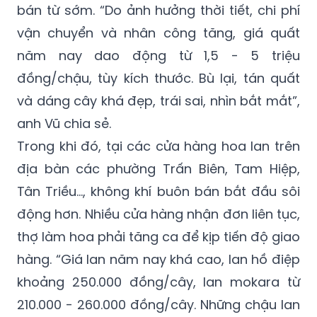
bán từ sớm. “Do ảnh hưởng thời tiết, chi phí
vận chuyển và nhân công tăng, giá quất
năm nay dao động từ 1,5 - 5 triệu
đồng/chậu, tùy kích thước. Bù lại, tán quất
và dáng cây khá đẹp, trái sai, nhìn bắt mắt”,
anh Vũ chia sẻ.
Trong khi đó, tại các cửa hàng hoa lan trên
địa bàn các phường Trấn Biên, Tam Hiệp,
Tân Triều…, không khí buôn bán bắt đầu sôi
động hơn. Nhiều cửa hàng nhận đơn liên tục,
thợ làm hoa phải tăng ca để kịp tiến độ giao
hàng. “Giá lan năm nay khá cao, lan hồ điệp
khoảng 250.000 đồng/cây, lan mokara từ
210.000 - 260.000 đồng/cây. Những chậu lan