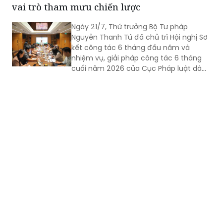
vai trò tham mưu chiến lược
về Đề án thực hiện soạn thảo VBQPPL
tập trung, chuyên nghiệp; tình hình
Ngày 21/7, Thứ trưởng Bộ Tư pháp
triển khai Quyết định số 1205/QĐ-TTg
Nguyễn Thanh Tú đã chủ trì Hội nghị Sơ
ngày 06/7/2026 của Thủ tướng Chính
kết công tác 6 tháng đầu năm và
phủ về việc phê duyệt Đề án thí điểm
nhiệm vụ, giải pháp công tác 6 tháng
việc đánh giá chấm điểm về công tác
cuối năm 2026 của Cục Pháp luật dân
xây dựng pháp luật.
sự - kinh tế.