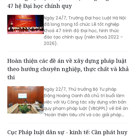
47 hệ Đại học chính quy
Ngày 24/7, Trường Đại học Luật Hà Nội
đã long trọng tổ chức Lễ tốt nghiệp
Khoá 47 trình độ Đại học, hình thức
đào tạo chính quy (niên khoá 2022 –
2026).
Hoàn thiện các đề án về xây dựng pháp luật
theo hướng chuyên nghiệp, thực chất và khả
thi
Ngày 22/7, Thứ trưởng Bộ Tư pháp
Đặng Hoàng Oanh đã chủ trì buổi làm
việc với Vụ Công tác xây dựng văn bản
quy phạm pháp luật (VBQPPL) về Đề án
“Hoàn thiện tiêu chí và các giải pháp
nâng cao chất lượng đội ngũ người làm
công tác xây dựng thể chế, pháp luật”;
Cục Pháp luật dân sự - kinh tế: Cần phát huy
Quyết định của Thủ tướng Chính phủ