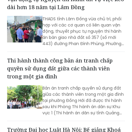
chỉ đỏ” trên địa bàn tỉnh Quảng Trị, bày
dài hơn 18 năm tại Lâm Đồng
tỏ lòng biết ơn sâu sắc đối với những
người đã hy sinh vì độc lập, tự do của
THADS tỉnh Lâm Đồng vừa chủ trì, phối
Tổ quốc.
hợp với các cơ quan có liên quan vận
động, thuyết phục tự nguyện thi hành
án bàn giao nhà đất số 357 (số mới
443) đường Phan Đình Phùng, Phường
Xuân Hương - Đà Lạt cho người mua
trúng đấu giá. Đây là vụ việc phức tạp,
Thi hành thành công bản án tranh chấp
kéo dài hơn 18 năm nay.
quyền sử dụng đất giữa các thành viên
trong một gia đình
Bản án tranh chấp quyền sử dụng đất
giữa các thành viên trong một gia đình
tại phường Đồng Hới đã được thi hành
sau khi Phòng Thi hành án dân sự Khu
vực 1 (Thi hành án dân sự tỉnh Quảng
Trị) tổ chức cưỡng chế, hoàn tất việc
chuyển giao quyền sử dụng đất và bàn
Trường Đại học Luật Hà Nội: Bế giảng Khoá
giao tài sản theo nội dung bản án.