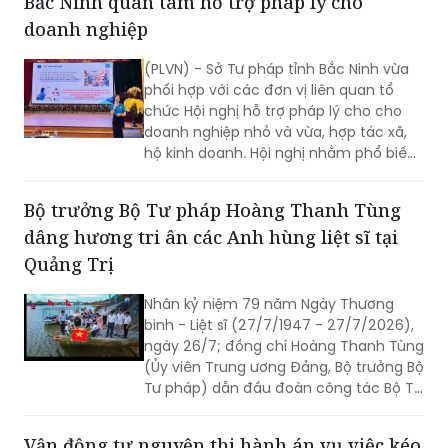
Bắc Ninh quan tâm hỗ trợ pháp lý cho
doanh nghiệp
(PLVN) - Sở Tư pháp tỉnh Bắc Ninh vừa
phối hợp với các đơn vị liên quan tổ
chức Hội nghị hỗ trợ pháp lý cho cho
doanh nghiệp nhỏ và vừa, hợp tác xã,
hộ kinh doanh. Hội nghị nhằm phổ biến
kịp thời các quy định pháp luật mới, giải
đáp những vướng mắc phát sinh trong
Bộ trưởng Bộ Tư pháp Hoàng Thanh Tùng
quá trình sản xuất, kinh doanh và tăng
dâng hương tri ân các Anh hùng liệt sĩ tại
cường đối thoại với cộng đồng doanh
nghiệp.
Quảng Trị
Nhân kỷ niệm 79 năm Ngày Thương
binh - Liệt sĩ (27/7/1947 - 27/7/2026),
ngày 26/7; đồng chí Hoàng Thanh Tùng
(Ủy viên Trung ương Đảng, Bộ trưởng Bộ
Tư pháp) dẫn đầu đoàn công tác Bộ Tư
pháp đến dâng hoa, dâng hương tưởng
niệm các Anh hùng liệt sĩ tại nhiều “địa
Vận động tự nguyện thi hành án vụ việc kéo