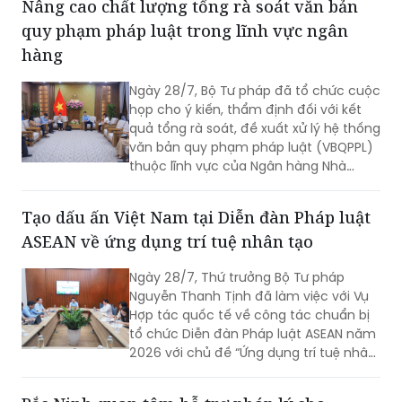
Nâng cao chất lượng tổng rà soát văn bản
pháp luật, đáp ứng yêu cầu đổi mới
quy phạm pháp luật trong lĩnh vực ngân
công tác xây dựng và thi hành pháp
luật trong giai đoạn phát triển mới.
hàng
Ngày 28/7, Bộ Tư pháp đã tổ chức cuộc
họp cho ý kiến, thẩm định đối với kết
quả tổng rà soát, đề xuất xử lý hệ thống
văn bản quy phạm pháp luật (VBQPPL)
thuộc lĩnh vực của Ngân hàng Nhà
nước Việt Nam (NHNN). Phó Cục trưởng
Cục Pháp luật dân sự - kinh tế Nguyễn
Tạo dấu ấn Việt Nam tại Diễn đàn Pháp luật
Chi Lan chủ trì cuộc họp.
ASEAN về ứng dụng trí tuệ nhân tạo
Ngày 28/7, Thứ trưởng Bộ Tư pháp
Nguyễn Thanh Tịnh đã làm việc với Vụ
Hợp tác quốc tế về công tác chuẩn bị
tổ chức Diễn đàn Pháp luật ASEAN năm
2026 với chủ đề “Ứng dụng trí tuệ nhân
tạo (AI) trong công tác xây dựng và thi
hành pháp luật trong kỷ nguyên số”.