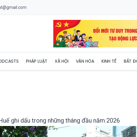
uat@gmail.com
sự thành phố Huế ghi dấu trong những tháng đầu năm 2026
ODCASTS
PHÁP LUẬT
XÃ HỘI
VĂN HÓA
KINH TẾ
BẤT Đ
 Huế ghi dấu trong những tháng đầu năm 2026