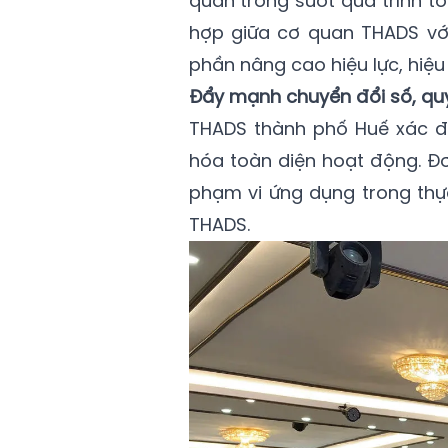
quan trong suốt quá trình tổ
hợp giữa cơ quan THADS vớ
phần nâng cao hiệu lực, hiệu
Đẩy mạnh chuyển đổi số, qu
THADS thành phố Huế xác đị
hóa toàn diện hoạt động. Đơ
phạm vi ứng dụng trong thực
THADS.