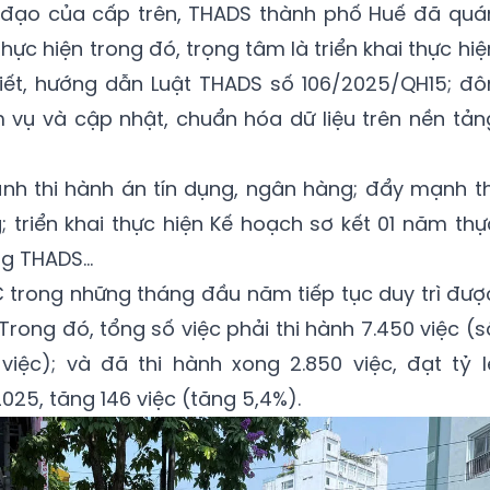
 đạo của cấp trên, THADS thành phố Huế đã quá
thực hiện trong đó, trọng tâm là triển khai thực hiệ
tiết, hướng dẫn Luật THADS số 106/2025/QH15; đô
ệm vụ và cập nhật, chuẩn hóa dữ liệu trên nền tản
nh thi hành án tín dụng, ngân hàng; đẩy mạnh th
; triển khai thực hiện Kế hoạch sơ kết 01 năm thự
ng THADS…
 trong những tháng đầu năm tiếp tục duy trì đượ
Trong đó, tổng số việc phải thi hành 7.450 việc (s
 việc); và đã thi hành xong 2.850 việc, đạt tỷ l
025, tăng 146 việc (tăng 5,4%).