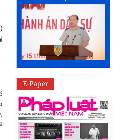
)
ỉ
E-Paper
ổ
a
,
ệ