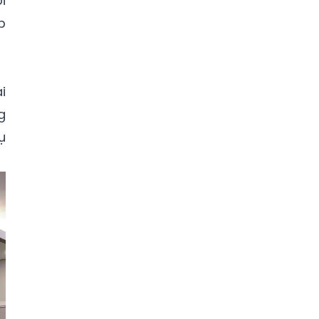
i
p
i
g
ụ