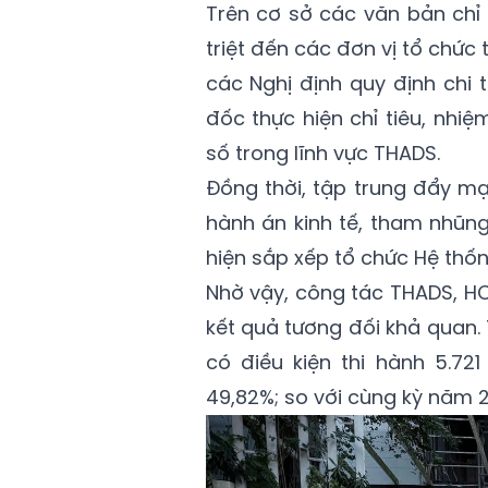
Trên cơ sở các văn bản chỉ
triệt đến các đơn vị tổ chức 
các Nghị định quy định chi 
đốc thực hiện chỉ tiêu, nhi
số trong lĩnh vực THADS.
Đồng thời, tập trung đẩy mạ
hành án kinh tế, tham nhũng
hiện sắp xếp tổ chức Hệ thố
Nhờ vậy, công tác THADS, HC
kết quả tương đối khả quan. 
có điều kiện thi hành 5.721
49,82%; so với cùng kỳ năm 2