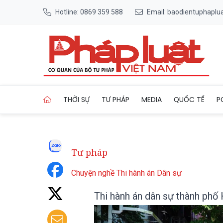
Hotline: 0869 359 588
Email: baodientuphapl
Trang chủ Thi hành án dân 
THỜI SỰ
TƯ PHÁP
MEDIA
QUỐC TẾ
P
Tư pháp
Chuyện nghề Thi hành án Dân sự
Thi hành án dân sự thành phố