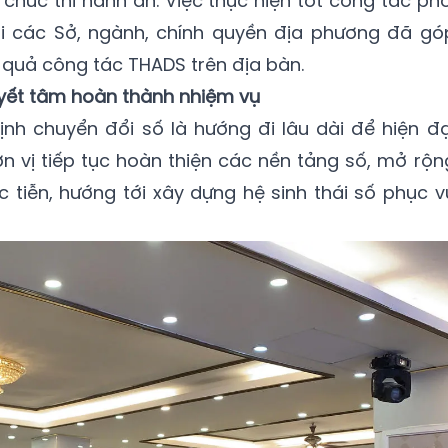
 chức thi hành án. Việc thực hiện tốt công tác phố
i các Sở, ngành, chính quyền địa phương đã gó
 quả công tác THADS trên địa bàn.
yết tâm hoàn thành nhiệm vụ
nh chuyển đổi số là hướng đi lâu dài để hiện đạ
n vị tiếp tục hoàn thiện các nền tảng số, mở rộn
 tiễn, hướng tới xây dựng hệ sinh thái số phục v