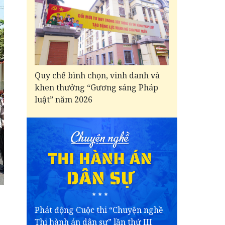
Quy chế bình chọn, vinh danh và
khen thưởng “Gương sáng Pháp
luật” năm 2026
Phát động Cuộc thi “Chuyện nghề
Thi hành án dân sự” lần thứ III