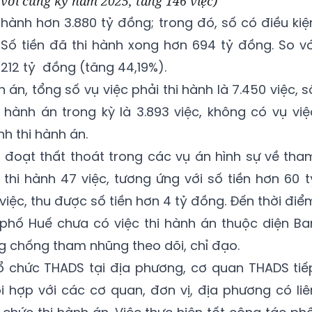
o với cùng kỳ năm 2025, tăng 146 việc)
i hành hơn 3.880 tỷ đồng; trong đó, số có điều kiệ
 Số tiền đã thi hành xong hơn 694 tỷ đồng. So vớ
212 tỷ đồng (tăng 44,19%).
h án, tổng số vụ việc phải thi hành là 7.450 việc, s
i hành án trong kỳ là 3.893 việc, không có vụ việ
h thi hành án.
ếm đoạt thất thoát trong các vụ án hình sự về tha
 thi hành 47 việc, tương ứng với số tiền hơn 60 t
việc, thu được số tiền hơn 4 tỷ đồng. Đến thời điể
h phố Huế chưa có việc thi hành án thuộc diện Ba
 chống tham nhũng theo dõi, chỉ đạo.
tổ chức THADS tại địa phương, cơ quan THADS tiế
 hợp với các cơ quan, đơn vị, địa phương có liê