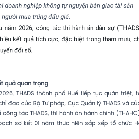
 doanh nghiệp không tự nguyện bàn giao tài sản
 người mua trúng đấu giá.
u năm 2026, công tác thi hành án dân sự (THADS
iều kết quả tích cực, đặc biệt trong tham mưu, ch
uyển đổi số.
ết quả quan trọng
026, THADS thành phố Huế tiếp tục quán triệt, t
chỉ đạo của Bộ Tư pháp, Cục Quản lý THADS và củ
 công tác THADS, thi hành án hành chính (THAHC)
hoạch sơ kết 01 năm thực hiện sắp xếp tổ chức H