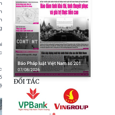
n
n
n
g
i
c
Báo Pháp luật Việt Nam số 201
c
07/08/2026
ố
ĐỐI TÁC
ệ