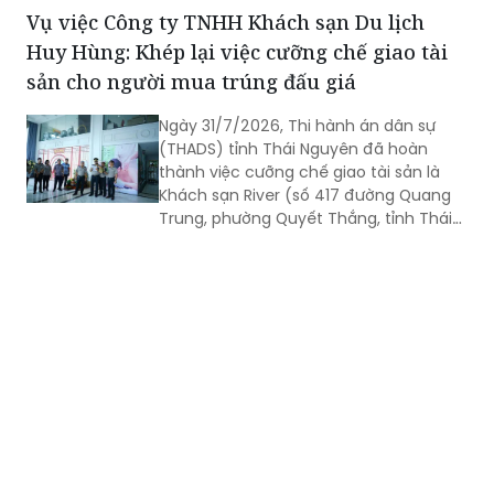
kiến sẽ diễn ra vào ngày 18/8 tới.
Vụ việc Công ty TNHH Khách sạn Du lịch
Huy Hùng: Khép lại việc cưỡng chế giao tài
sản cho người mua trúng đấu giá
Ngày 31/7/2026, Thi hành án dân sự
(THADS) tỉnh Thái Nguyên đã hoàn
thành việc cưỡng chế giao tài sản là
Khách sạn River (số 417 đường Quang
Trung, phường Quyết Thắng, tỉnh Thái
Nguyên) cho người mua trúng đấu giá
theo quy định của pháp luật. Đây là vụ
án kinh doanh, thương mại có giá trị
lớn, việc tổ chức thi hành kéo dài gần 3
năm do phát sinh nhiều khó khăn,
vướng mắc.