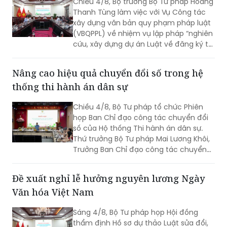
Chiều 4/8, Bộ trưởng Bộ Tư pháp Hoàng
Thanh Tùng làm việc với Vụ Công tác
xây dựng văn bản quy phạm pháp luật
(VBQPPL) về nhiệm vụ lập pháp “nghiên
cứu, xây dựng dự án Luật về đăng ký tài
sản” và “rà soát, sửa đổi Luật Đăng ký
giao dịch bảo đảm”. Cùng dự có Thứ
Nâng cao hiệu quả chuyển đổi số trong hệ
trưởng Đặng Hoàng Oanh.
thống thi hành án dân sự
Chiều 4/8, Bộ Tư pháp tổ chức Phiên
họp Ban Chỉ đạo công tác chuyển đổi
số của Hộ thống Thi hành án dân sự.
Thứ trưởng Bộ Tư pháp Mai Lương Khôi,
Trưởng Ban Chỉ đạo công tác chuyển
đổi số của Hệ thống Thi hành án dân sự
(Ban Chỉ đạo).
Đề xuất nghỉ lễ hưởng nguyên lương Ngày
Văn hóa Việt Nam
Sáng 4/8, Bộ Tư pháp họp Hội đồng
thẩm định Hồ sơ dự thảo Luật sửa đổi,