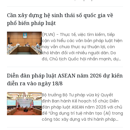
Cần xây dựng hệ sinh thái số quốc gia về
phổ biến pháp luật
(PLVN) - Thực tế, việc tìm kiếm, tiếp
cận và hiểu các văn bản pháp luật hiện
nay vẫn chưa thực sự thuận lợi, còn
khó khăn đối với nhiều người dân. Do
đó, Chủ tịch Quốc hội nhấn mạnh, dự
thảo Luật Phổ biến, giáo dục pháp luật
(sửa đổi) cần nghiên cứu quy định rõ
Diễn đàn pháp luật ASEAN năm 2026 dự kiến
việc xây dựng hệ sinh thái số quốc gia
diễn ra vào ngày 18/8
về phổ biến, giáo dục pháp luật.
Bộ trưởng Bộ Tư pháp vừa ký Quyết
định Ban hành Kế hoạch tổ chức Diễn
đàn pháp luật ASEAN năm 2026 với chủ
đề “Ứng dụng trí tuệ nhân tạo (AI) trong
công tác xây dựng và thi hành pháp
luật trong kỷ nguyên số”. Diễn đàn dự