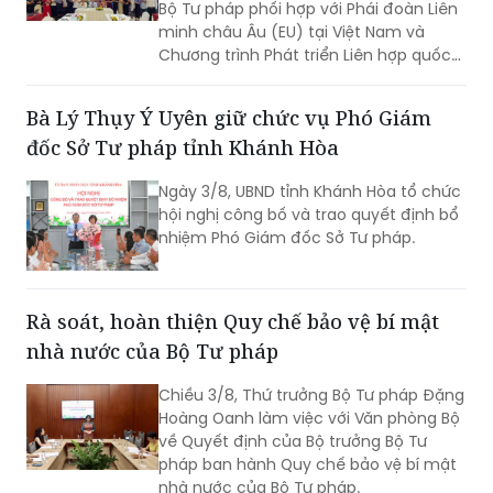
Bộ Tư pháp phối hợp với Phái đoàn Liên
minh châu Âu (EU) tại Việt Nam và
Chương trình Phát triển Liên hợp quốc
(UNDP) tại Việt Nam tổ chức Hội thảo
về thực hiện các khuyến nghị của Ủy
Bà Lý Thụy Ý Uyên giữ chức vụ Phó Giám
ban Nhân quyền Liên hợp quốc đối với
đốc Sở Tư pháp tỉnh Khánh Hòa
Báo cáo định kỳ lần thứ tư của Việt
Nam về thực hiện Công ước quốc tế về
Ngày 3/8, UBND tỉnh Khánh Hòa tổ chức
các quyền dân sự và chính trị (ICCPR)
hội nghị công bố và trao quyết định bổ
và Hội nghị tập huấn về thực hiện Công
nhiệm Phó Giám đốc Sở Tư pháp.
ước ICCPR. Đây là chuỗi hoạt động
được triển khai trong khuôn khổ Dự án
“Tăng cường pháp luật và tư pháp tại
Việt Nam giai đoạn II” (EU JULE II), góp
Rà soát, hoàn thiện Quy chế bảo vệ bí mật
phần nâng cao năng lực của các cơ
nhà nước của Bộ Tư pháp
quan, tổ chức trong việc thực hiện các
cam kết quốc tế của Việt Nam về
Chiều 3/8, Thứ trưởng Bộ Tư pháp Đặng
quyền con người.
Hoàng Oanh làm việc với Văn phòng Bộ
về Quyết định của Bộ trưởng Bộ Tư
pháp ban hành Quy chế bảo vệ bí mật
nhà nước của Bộ Tư pháp.