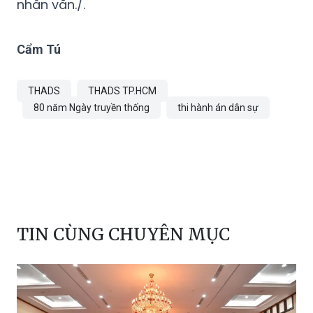
nhân văn./.
Cẩm Tú
THADS
THADS TP.HCM
80 năm Ngày truyền thống
thi hành án dân sự
TIN CÙNG CHUYÊN MỤC