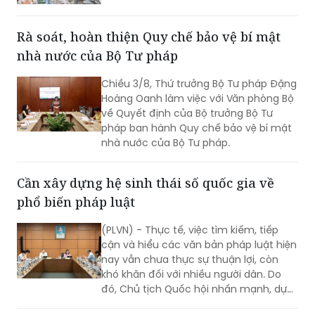
“Tăng cường pháp luật và tư pháp tại
Việt Nam giai đoạn II” (EU JULE II), góp
Rà soát, hoàn thiện Quy chế bảo vệ bí mật
phần nâng cao năng lực của các cơ
nhà nước của Bộ Tư pháp
quan, tổ chức trong việc thực hiện các
cam kết quốc tế của Việt Nam về
Chiều 3/8, Thứ trưởng Bộ Tư pháp Đặng
quyền con người.
Hoàng Oanh làm việc với Văn phòng Bộ
về Quyết định của Bộ trưởng Bộ Tư
pháp ban hành Quy chế bảo vệ bí mật
nhà nước của Bộ Tư pháp.
Cần xây dựng hệ sinh thái số quốc gia về
phổ biến pháp luật
(PLVN) - Thực tế, việc tìm kiếm, tiếp
cận và hiểu các văn bản pháp luật hiện
nay vẫn chưa thực sự thuận lợi, còn
khó khăn đối với nhiều người dân. Do
đó, Chủ tịch Quốc hội nhấn mạnh, dự
thảo Luật Phổ biến, giáo dục pháp luật