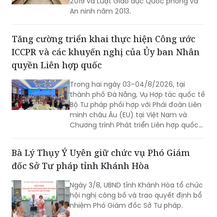
2019 và Luật Giáo dục Quốc phòng và
An ninh năm 2013.
Tăng cường triển khai thực hiện Công ước
ICCPR và các khuyến nghị của Ủy ban Nhân
quyền Liên hợp quốc
Trong hai ngày 03–04/8/2026, tại
thành phố Đà Nẵng, Vụ Hợp tác quốc tế
Bộ Tư pháp phối hợp với Phái đoàn Liên
minh châu Âu (EU) tại Việt Nam và
Chương trình Phát triển Liên hợp quốc
(UNDP) tại Việt Nam tổ chức Hội thảo
về thực hiện các khuyến nghị của Ủy
Bà Lý Thụy Ý Uyên giữ chức vụ Phó Giám
ban Nhân quyền Liên hợp quốc đối với
đốc Sở Tư pháp tỉnh Khánh Hòa
Báo cáo định kỳ lần thứ tư của Việt
Nam về thực hiện Công ước quốc tế về
Ngày 3/8, UBND tỉnh Khánh Hòa tổ chức
các quyền dân sự và chính trị (ICCPR)
hội nghị công bố và trao quyết định bổ
và Hội nghị tập huấn về thực hiện Công
nhiệm Phó Giám đốc Sở Tư pháp.
ước ICCPR. Đây là chuỗi hoạt động
được triển khai trong khuôn khổ Dự án