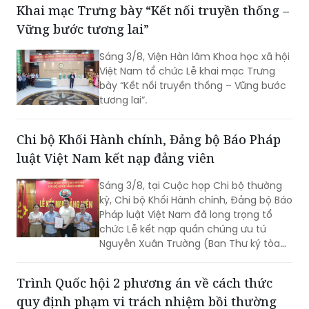
Khai mạc Trưng bày “Kết nối truyền thống –
án kinh doanh, thương mại có giá trị
Vững bước tương lai”
lớn, việc tổ chức thi hành kéo dài gần 3
năm do phát sinh nhiều khó khăn,
Sáng 3/8, Viện Hàn lâm Khoa học xã hội
vướng mắc.
Việt Nam tổ chức Lễ khai mạc Trưng
bày “Kết nối truyền thống – Vững bước
tương lai”.
Chi bộ Khối Hành chính, Đảng bộ Báo Pháp
luật Việt Nam kết nạp đảng viên
Sáng 3/8, tại Cuộc họp Chi bộ thường
kỳ, Chi bộ Khối Hành chính, Đảng bộ Báo
Pháp luật Việt Nam đã long trọng tổ
chức Lễ kết nạp quần chúng ưu tú
Nguyễn Xuân Trường (Ban Thư ký tòa
soạn) vào Đảng.
Trình Quốc hội 2 phương án về cách thức
quy định phạm vi trách nhiệm bồi thường