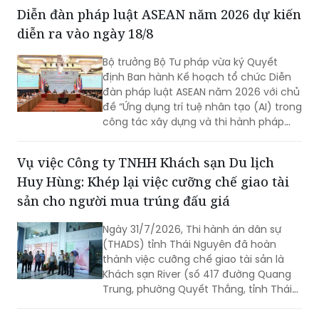
(sửa đổi) cần nghiên cứu quy định rõ
Diễn đàn pháp luật ASEAN năm 2026 dự kiến
việc xây dựng hệ sinh thái số quốc gia
diễn ra vào ngày 18/8
về phổ biến, giáo dục pháp luật.
Bộ trưởng Bộ Tư pháp vừa ký Quyết
định Ban hành Kế hoạch tổ chức Diễn
đàn pháp luật ASEAN năm 2026 với chủ
đề “Ứng dụng trí tuệ nhân tạo (AI) trong
công tác xây dựng và thi hành pháp
luật trong kỷ nguyên số”. Diễn đàn dự
kiến sẽ diễn ra vào ngày 18/8 tới.
Vụ việc Công ty TNHH Khách sạn Du lịch
Huy Hùng: Khép lại việc cưỡng chế giao tài
sản cho người mua trúng đấu giá
Ngày 31/7/2026, Thi hành án dân sự
(THADS) tỉnh Thái Nguyên đã hoàn
thành việc cưỡng chế giao tài sản là
Khách sạn River (số 417 đường Quang
Trung, phường Quyết Thắng, tỉnh Thái
Nguyên) cho người mua trúng đấu giá
theo quy định của pháp luật. Đây là vụ