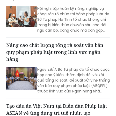
Hội nghị tập huấn kỹ năng, nghiệp vụ
công tác tổ chức thi hành pháp luật do
Sở Tư pháp Hà Tĩnh tổ chức không chỉ
trang bị kiến thức chuyên sâu cho đội
ngũ cán bộ, công chức mà còn góp
phần thống nhất nhận thức, nâng cao
năng lực tham mưu, tổ chức thực thi
Nâng cao chất lượng tổng rà soát văn bản
pháp luật, đáp ứng yêu cầu đổi mới
quy phạm pháp luật trong lĩnh vực ngân
công tác xây dựng và thi hành pháp
luật trong giai đoạn phát triển mới.
hàng
Ngày 28/7, Bộ Tư pháp đã tổ chức cuộc
họp cho ý kiến, thẩm định đối với kết
quả tổng rà soát, đề xuất xử lý hệ thống
văn bản quy phạm pháp luật (VBQPPL)
thuộc lĩnh vực của Ngân hàng Nhà
nước Việt Nam (NHNN). Phó Cục trưởng
Cục Pháp luật dân sự - kinh tế Nguyễn
Tạo dấu ấn Việt Nam tại Diễn đàn Pháp luật
Chi Lan chủ trì cuộc họp.
ASEAN về ứng dụng trí tuệ nhân tạo