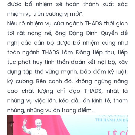
được bổ nhiệm sẽ hoàn thành xuất sắc
nhiệm vụ trên cương vị mới”.
Nêu rõ nhiệm vụ của ngành THADS thời gian
tới rất nặng nề, ông Đặng Đình Quyền đề
nghị các cán bộ được bổ nhiệm cũng như
toàn ngành THADS Lâm Đồng tiếp thu, tiếp
tục phát huy tinh thần đoàn kết nội bộ, xây
dựng tập thể vững mạnh, bảo đảm kỷ luật,
kỷ cương. Bên cạnh đó, không ngừng nâng
cao chất lượng chỉ đạo THADS, nhất là
những vụ việc lớn, kéo dài, án kinh tế, tham
nhũng, những vụ án trọng điểm…