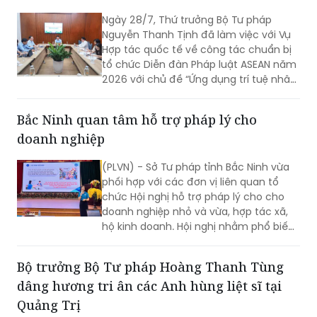
Ngày 28/7, Thứ trưởng Bộ Tư pháp
Nguyễn Thanh Tịnh đã làm việc với Vụ
Hợp tác quốc tế về công tác chuẩn bị
tổ chức Diễn đàn Pháp luật ASEAN năm
2026 với chủ đề “Ứng dụng trí tuệ nhân
tạo (AI) trong công tác xây dựng và thi
hành pháp luật trong kỷ nguyên số”.
Bắc Ninh quan tâm hỗ trợ pháp lý cho
doanh nghiệp
(PLVN) - Sở Tư pháp tỉnh Bắc Ninh vừa
phối hợp với các đơn vị liên quan tổ
chức Hội nghị hỗ trợ pháp lý cho cho
doanh nghiệp nhỏ và vừa, hợp tác xã,
hộ kinh doanh. Hội nghị nhằm phổ biến
kịp thời các quy định pháp luật mới, giải
đáp những vướng mắc phát sinh trong
Bộ trưởng Bộ Tư pháp Hoàng Thanh Tùng
quá trình sản xuất, kinh doanh và tăng
dâng hương tri ân các Anh hùng liệt sĩ tại
cường đối thoại với cộng đồng doanh
nghiệp.
Quảng Trị