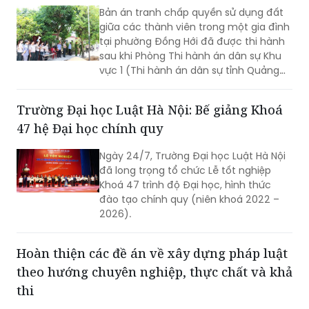
Bản án tranh chấp quyền sử dụng đất
giữa các thành viên trong một gia đình
tại phường Đồng Hới đã được thi hành
sau khi Phòng Thi hành án dân sự Khu
vực 1 (Thi hành án dân sự tỉnh Quảng
Trị) tổ chức cưỡng chế, hoàn tất việc
chuyển giao quyền sử dụng đất và bàn
Trường Đại học Luật Hà Nội: Bế giảng Khoá
giao tài sản theo nội dung bản án.
47 hệ Đại học chính quy
Ngày 24/7, Trường Đại học Luật Hà Nội
đã long trọng tổ chức Lễ tốt nghiệp
Khoá 47 trình độ Đại học, hình thức
đào tạo chính quy (niên khoá 2022 –
2026).
Hoàn thiện các đề án về xây dựng pháp luật
theo hướng chuyên nghiệp, thực chất và khả
thi