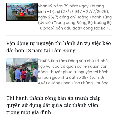
Nhân kỷ niệm 79 năm Ngày Thương
binh - Liệt sĩ (27/7/1947 - 27/7/2026),
ngày 26/7; đồng chí Hoàng Thanh Tùng
(Ủy viên Trung ương Đảng, Bộ trưởng Bộ
Tư pháp) dẫn đầu đoàn công tác Bộ Tư
pháp đến dâng hoa, dâng hương tưởng
niệm các Anh hùng liệt sĩ tại nhiều “địa
Vận động tự nguyện thi hành án vụ việc kéo
chỉ đỏ” trên địa bàn tỉnh Quảng Trị, bày
dài hơn 18 năm tại Lâm Đồng
tỏ lòng biết ơn sâu sắc đối với những
người đã hy sinh vì độc lập, tự do của
THADS tỉnh Lâm Đồng vừa chủ trì, phối
Tổ quốc.
hợp với các cơ quan có liên quan vận
động, thuyết phục tự nguyện thi hành
án bàn giao nhà đất số 357 (số mới
443) đường Phan Đình Phùng, Phường
Xuân Hương - Đà Lạt cho người mua
trúng đấu giá. Đây là vụ việc phức tạp,
Thi hành thành công bản án tranh chấp
kéo dài hơn 18 năm nay.
quyền sử dụng đất giữa các thành viên
trong một gia đình