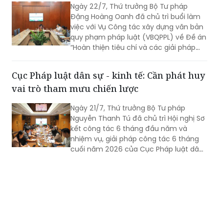
Ngày 22/7, Thứ trưởng Bộ Tư pháp
Đặng Hoàng Oanh đã chủ trì buổi làm
việc với Vụ Công tác xây dựng văn bản
quy phạm pháp luật (VBQPPL) về Đề án
“Hoàn thiện tiêu chí và các giải pháp
nâng cao chất lượng đội ngũ người làm
công tác xây dựng thể chế, pháp luật”;
Cục Pháp luật dân sự - kinh tế: Cần phát huy
Quyết định của Thủ tướng Chính phủ
vai trò tham mưu chiến lược
về Đề án thực hiện soạn thảo VBQPPL
tập trung, chuyên nghiệp; tình hình
Ngày 21/7, Thứ trưởng Bộ Tư pháp
triển khai Quyết định số 1205/QĐ-TTg
Nguyễn Thanh Tú đã chủ trì Hội nghị Sơ
ngày 06/7/2026 của Thủ tướng Chính
kết công tác 6 tháng đầu năm và
phủ về việc phê duyệt Đề án thí điểm
nhiệm vụ, giải pháp công tác 6 tháng
việc đánh giá chấm điểm về công tác
cuối năm 2026 của Cục Pháp luật dân
xây dựng pháp luật.
sự - kinh tế.