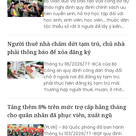
cho người học thuộc dân tộc thiểu số rất ít
người
Bộ Giáo dục và Đào tạo vừa công bố dự
thảo nghị định quy định chính sách ưu
tiên tuyển sinh, hỗ trợ học tập đối với
học sinh, sinh viên, học viên... thuộc dân
tộc thiểu số rất ít người để lấy ý kiến
góp ý.
Người thuê nhà chấm dứt tạm trú, chủ nhà
phải thông báo để xóa đăng ký
Thông tư 116/2026/TT-BCA của Bộ
Công an quy định công dân thay đổi
chỗ ở ngoài nơi đã đăng ký tạm trú
phải thực hiện đăng ký tạm trú mới.
Trường hợp người thuê, mượn, ở nhờ
chấm dứt việc cư trú, người cho thuê,
cho mượn, cho ở nhờ có trách nhiệm
Tăng thêm 8% trên mức trợ cấp hằng tháng
thông báo cho cơ quan đăng ký cư trú.
cho quân nhân đã phục viên, xuất ngũ