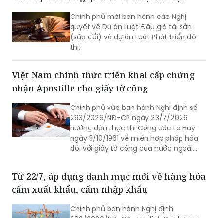
đại học trở lên hoặc 3 năm đối với
người có bằng trung cấp, cao đẳng
chuyên ngành tài chính, kế toán, kiểm
Chính phủ thông qua hồ sơ 2 dự án luật
toán.
Chính phủ mới ban hành các Nghị
quyết về Dự án Luật Đấu giá tài sản
(sửa đổi) và dự án Luật Phát triển đô
thị.
Việt Nam chính thức triển khai cấp chứng
nhận Apostille cho giấy tờ công
Chính phủ vừa ban hành Nghị định số
293/2026/NĐ-CP ngày 23/7/2026
hướng dẫn thực thi Công ước La Hay
ngày 5/10/1961 về miễn hợp pháp hóa
đối với giấy tờ công của nước ngoài
(Công ước Apostille).
Từ 22/7, áp dụng danh mục mới về hàng hóa