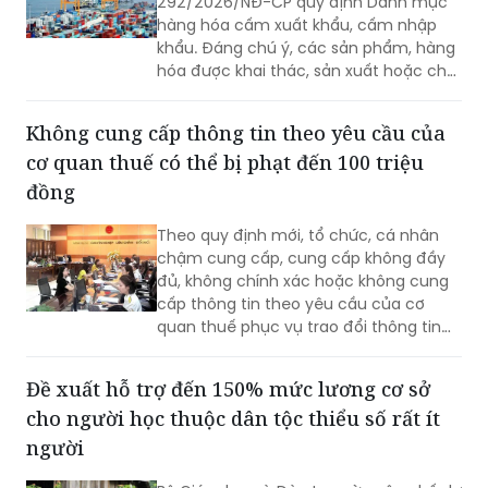
cấm xuất khẩu, cấm nhập khẩu
Chính phủ ban hành Nghị định
292/2026/NĐ-CP quy định Danh mục
hàng hóa cấm xuất khẩu, cấm nhập
khẩu. Đáng chú ý, các sản phẩm, hàng
hóa được khai thác, sản xuất hoặc chế
tạo toàn bộ hay một phần bằng lao
động cưỡng bức thuộc diện cấm nhập
Không cung cấp thông tin theo yêu cầu của
khẩu vào Việt Nam.
cơ quan thuế có thể bị phạt đến 100 triệu
đồng
Theo quy định mới, tổ chức, cá nhân
chậm cung cấp, cung cấp không đầy
đủ, không chính xác hoặc không cung
cấp thông tin theo yêu cầu của cơ
quan thuế phục vụ trao đổi thông tin
về thuế có thể bị phạt từ 10 đến 100
triệu đồng.
Đề xuất hỗ trợ đến 150% mức lương cơ sở