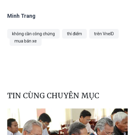
rườm rà trong quá trình sang tên phương
tiện.
Minh Trang
không cần công chứng
thí điểm
trên VneID
mua bán xe
TIN CÙNG CHUYÊN MỤC