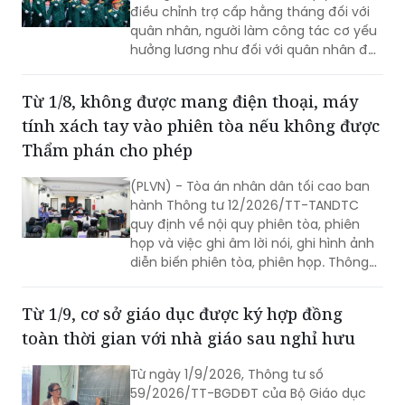
(PLVN) - Bộ Quốc phòng đã ban hành
Thông tư 103/2026/TT-BQP quy định
điều chỉnh trợ cấp hằng tháng đối với
quân nhân, người làm công tác cơ yếu
hưởng lương như đối với quân nhân đã
phục viên, xuất ngũ, thôi việc.
Từ 1/8, không được mang điện thoại, máy
tính xách tay vào phiên tòa nếu không được
Thẩm phán cho phép
(PLVN) - Tòa án nhân dân tối cao ban
hành Thông tư 12/2026/TT-TANDTC
quy định về nội quy phiên tòa, phiên
họp và việc ghi âm lời nói, ghi hình ảnh
diễn biến phiên tòa, phiên họp. Thông
tư 12/2026/TT-TANDTC có hiệu lực từ
1/8/2026.
Từ 1/9, cơ sở giáo dục được ký hợp đồng
toàn thời gian với nhà giáo sau nghỉ hưu