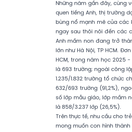
Những năm gần đây, cùng vớ
quen tiếng Anh, thị trường 
bùng nổ mạnh mẽ của các kh
ngay sau thôi nôi đến các 
Anh mầm non đang trở thành
lớn như Hà Nội, TP HCM. Đơ
HCM, trong năm học 2025 - 
là 693 trường; ngoài công lậ
1.235/1.832 trường tổ chức 
632/693 trường (91,2%), ngo
số lớp mẫu giáo, lớp mầm no
là 858/3.237 lớp (26,5%).
Trên thực tế, nhu cầu cho trẻ
mong muốn con hình thành p