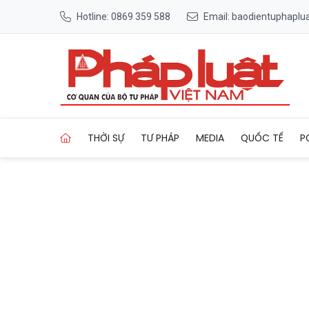
Hotline: 0869 359 588
Email: baodientuphapl
Trang chủ Thí điểm cho trẻ
THỜI SỰ
TƯ PHÁP
MEDIA
QUỐC TẾ
P