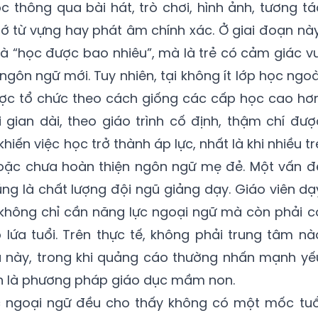
c thông qua bài hát, trò chơi, hình ảnh, tương tá
ớ từ vựng hay phát âm chính xác. Ở giai đoạn này
là “học được bao nhiêu”, mà là trẻ có cảm giác vu
i ngôn ngữ mới. Tuy nhiên, tại không ít lớp học ngoà
ược tổ chức theo cách giống các cấp học cao hơn
i gian dài, theo giáo trình cố định, thậm chí đượ
hiến việc học trở thành áp lực, nhất là khi nhiều tr
 hoặc chưa hoàn thiện ngôn ngữ mẹ đẻ. Một vấn đ
úng là chất lượng đội ngũ giảng dạy. Giáo viên dạ
không chỉ cần năng lực ngoại ngữ mà còn phải c
lứa tuổi. Trên thực tế, không phải trung tâm nà
 này, trong khi quảng cáo thường nhấn mạnh yế
ơn là phương pháp giáo dục mầm non.
c ngoại ngữ đều cho thấy không có một mốc tuổ