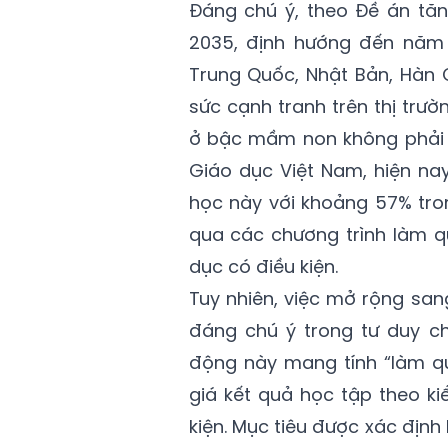
Đáng chú ý, theo Đề án tă
2035, định hướng đến năm 
Trung Quốc, Nhật Bản, Hàn Q
sức cạnh tranh trên thị trườ
ở bậc mầm non không phải l
Giáo dục Việt Nam, hiện na
học này với khoảng 57% tro
qua các chương trình làm qu
dục có điều kiện.
Tuy nhiên, việc mở rộng sa
đáng chú ý trong tư duy ch
động này mang tính “làm qu
giá kết quả học tập theo ki
kiện. Mục tiêu được xác định 