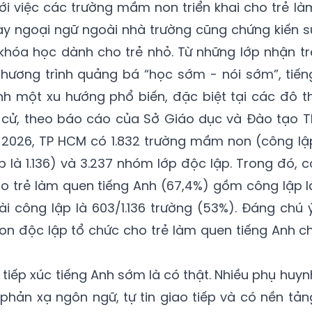
i việc các trường mầm non triển khai cho trẻ là
dạy ngoại ngữ ngoài nhà trường cũng chứng kiến s
óa học dành cho trẻ nhỏ. Từ những lớp nhận tr
chương trình quảng bá “học sớm - nói sớm”, tiến
 một xu hướng phổ biến, đặc biệt tại các đô th
n cử, theo báo cáo của Sở Giáo dục và Đào tạo T
2026, TP HCM có 1.832 trường mầm non (công lậ
p là 1.136) và 3.237 nhóm lớp độc lập. Trong đó, c
cho trẻ làm quen tiếng Anh (67,4%) gồm công lập l
ài công lập là 603/1.136 trường (53%). Đáng chú ý
n độc lập tổ chức cho trẻ làm quen tiếng Anh ch
 tiếp xúc tiếng Anh sớm là có thật. Nhiều phụ huyn
hản xạ ngôn ngữ, tự tin giao tiếp và có nền tản