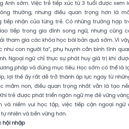
g Anh sớm. Việc trẻ tiếp xúc từ 3 tuổi được xem l
hông thường, nhưng điều quan trọng hơn là mô
 tiếp nhận của từng trẻ. Có những trường hợp tr
ao tiếp trong gia đình song ngữ, nhưng cũng c
hải tham gia các khóa học bài bản quá sớm. Vì vậy
ọc như con người ta”, phụ huynh cần bình tĩnh qua
nh. Ngoại ngữ chỉ thực sự phát huy giá trị khi đượ
ương pháp và đúng mục tiêu. Học sớm có thể là lợ
, lợi thế ấy rất dễ trở thành áp lực ngay từ nhữn
c mầm non, điều quan trọng nhất vẫn là tạo nề
. Khi trẻ được phát triển ngôn ngữ mẹ đẻ vững vàng
 và niềm vui học tập, việc tiếp cận ngoại ngữ 
 tự nhiên và bền vững hơn.
 hội nhập