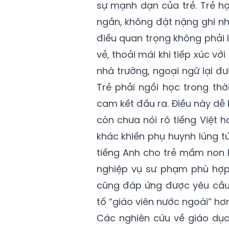
sự mạnh dạn của trẻ. Trẻ họ
ngắn, không đặt nặng ghi nh
điều quan trọng không phải 
vẻ, thoải mái khi tiếp xúc vớ
nhà trường, ngoại ngữ lại đ
Trẻ phải ngồi học trong thờ
cam kết đầu ra. Điều này dễ k
còn chưa nói rõ tiếng Việt
khác khiến phụ huynh lúng t
tiếng Anh cho trẻ mầm non 
nghiệp vụ sư phạm phù hợp 
cũng đáp ứng được yêu cầu
tố “giáo viên nước ngoài” h
Các nghiên cứu về giáo dụ