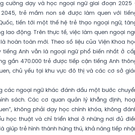
ng cường dạy và học ngoại ngữ giai đoạn 2025 
2045, trẻ mầm non sẽ được làm quen với tiến
uốc, tiến tới một thế hệ trẻ thạo ngoại ngữ, tăn
ng lao động. Trên thực tế, việc làm quen ngoại ng
à hoàn toàn mới. Theo số liệu của Viện Khoa họ
y tiếng Anh vẫn là ngoại ngữ phổ biến nhất ở cấ
ng gần 470.000 trẻ được tiếp cận tiếng Anh thôn
en, chủ yếu tại khu vực đô thị và các cơ sở giá
ng các ngoại ngữ khác đánh dấu một bước chuyể
ính sách. Các cơ quan quản lý khẳng định, hoạ
en”, không phải dạy học chính khóa, không đán
ểu học thuật và chỉ triển khai ở những nơi đủ điề
là giúp trẻ hình thành hứng thú, khả năng tiếp nhậ