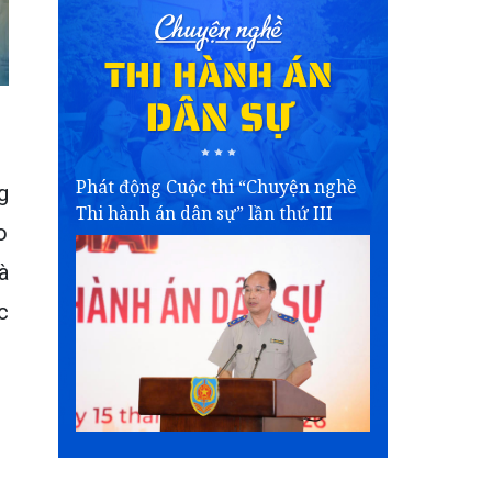
Phát động Cuộc thi “Chuyện nghề
g
Thi hành án dân sự” lần thứ III
o
à
c