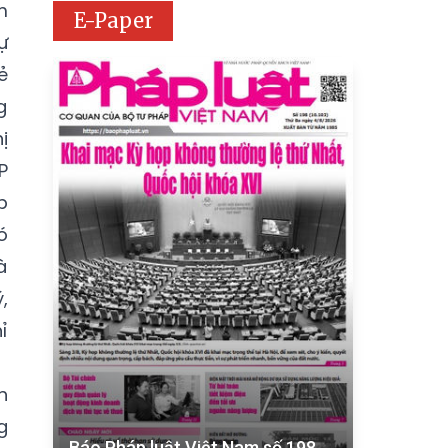
m
E-Paper
ự
ẻ
g
ị
P
p
ó
à
,
ỉ
h
g
Báo Pháp luật Việt Nam số 198