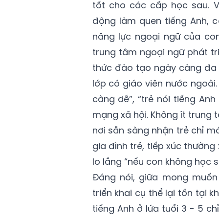
tốt cho các cấp học sau. 
động làm quen tiếng Anh, c
năng lực ngoại ngữ của co
trung tâm ngoại ngữ phát tr
thức đào tạo ngày càng đa 
lớp có giáo viên nước ngoà
càng dễ”, “trẻ nói tiếng An
mạng xã hội. Không ít trung
nơi sẵn sàng nhận trẻ chỉ mớ
gia đình trẻ, tiếp xúc thườn
lo lắng “nếu con không học s
Đáng nói, giữa mong muốn 
triển khai cụ thể lại tồn tạ
tiếng Anh ở lứa tuổi 3 - 5 c