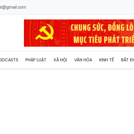
uat@gmail.com
 mầm non làm quen ngoại ngữ: Học sớm có lợi hay áp lực?
ODCASTS
PHÁP LUẬT
XÃ HỘI
VĂN HÓA
KINH TẾ
BẤT Đ