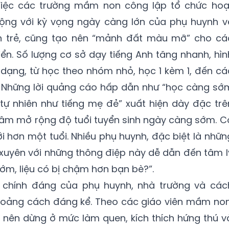
Việc các trường mầm non công lập tổ chức hoạ
ộng với kỳ vọng ngày càng lớn của phụ huynh v
n trẻ, cũng tạo nên “mảnh đất màu mỡ” cho cá
iển. Số lượng cơ sở dạy tiếng Anh tăng nhanh, hìn
dạng, từ học theo nhóm nhỏ, học 1 kèm 1, đến cá
i. Những lời quảng cáo hấp dẫn như “học càng sớ
h tự nhiên như tiếng mẹ đẻ” xuất hiện dày đặc trê
 tâm mở rộng độ tuổi tuyển sinh ngày càng sớm. C
i hơn một tuổi. Nhiều phụ huynh, đặc biệt là nhữn
g xuyên với những thông điệp này dễ dẫn đến tâm l
ớm, liệu có bị chậm hơn bạn bè?”.
chính đáng của phụ huynh, nhà trường và các
i khoảng cách đáng kể. Theo các giáo viên mầm non
hỉ nên dừng ở mức làm quen, kích thích hứng thú v