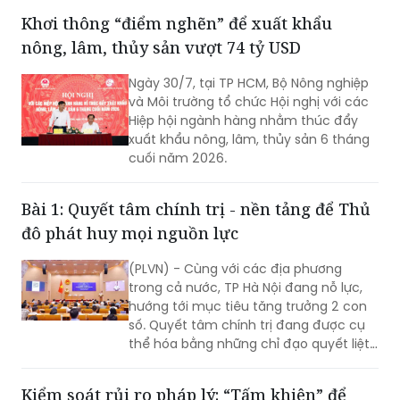
phát triển mạnh mẽ của Thủ đô.
Khơi thông “điểm nghẽn” để xuất khẩu
nông, lâm, thủy sản vượt 74 tỷ USD
Ngày 30/7, tại TP HCM, Bộ Nông nghiệp
và Môi trường tổ chức Hội nghị với các
Hiệp hội ngành hàng nhằm thúc đẩy
xuất khẩu nông, lâm, thủy sản 6 tháng
cuối năm 2026.
Bài 1: Quyết tâm chính trị - nền tảng để Thủ
đô phát huy mọi nguồn lực
(PLVN) - Cùng với các địa phương
trong cả nước, TP Hà Nội đang nỗ lực,
hướng tới mục tiêu tăng trưởng 2 con
số. Quyết tâm chính trị đang được cụ
thể hóa bằng những chỉ đạo quyết liệt,
hành động đồng bộ và tinh thần dám
nghĩ, dám làm. Đây chính là những
Kiểm soát rủi ro pháp lý: “Tấm khiên” để
động lực quan trọng để TP khơi dậy