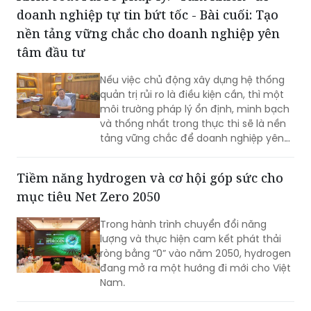
doanh nghiệp tự tin bứt tốc - Bài cuối: Tạo
khát vọng tăng trưởng, cũng là nền
tảng để Thủ đô phát huy mọi nguồn
nền tảng vững chắc cho doanh nghiệp yên
lực, tạo đà bứt phá trong giai đoạn
tâm đầu tư
phát triển mới…
Nếu việc chủ động xây dựng hệ thống
quản trị rủi ro là điều kiện cần, thì một
môi trường pháp lý ổn định, minh bạch
và thống nhất trong thực thi sẽ là nền
tảng vững chắc để doanh nghiệp yên
tâm đầu tư dài hạn. Cùng với nỗ lực
nâng cao năng lực tuân thủ từ phía
Tiềm năng hydrogen và cơ hội góp sức cho
doanh nghiệp, việc tiếp tục hoàn thiện
mục tiêu Net Zero 2050
thể chế, tăng tính dự báo và thống
nhất trong áp dụng pháp luật sẽ tạo
Trong hành trình chuyển đổi năng
điều kiện cho hoạt động sản xuất, kinh
lượng và thực hiện cam kết phát thải
doanh phát triển bền vững.
ròng bằng “0” vào năm 2050, hydrogen
đang mở ra một hướng đi mới cho Việt
Nam.