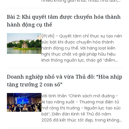
nhiều không gian khác nhau: nhà dân,
cơ sở sản xuất, nhà máy, khu công
nghiệp và quan trọng hơn, các hệ
Bài 2: Khi quyết tâm được chuyển hóa thành
thống đã vận hành đang chứng minh
hành động cụ thể
được giá trị thực tế…
(PLVN) - Quyết tâm chỉ thực sự tạo nên
sức bật khi được chuyển hóa thành
hành động cụ thể. Với hàng loạt kiến
nghị thực chất và giải pháp hữu hiệu
khơi thông nguồn lực, tháo gỡ “điểm
nghẽn” về đầu tư, đất đai, hạ tầng và
môi trường kinh doanh (KD), hy vọng Hà
Doanh nghiệp nhỏ và vừa Thủ đô: “Hòa nhịp
Nội sẽ tạo nền tảng để mở rộng không
tăng trưởng 2 con số”
gian phát triển, hiện thực hóa mục tiêu
tăng trưởng cao và bền vững.
Với tinh thần “Chính sách mở đường -
AI tạo năng suất - Thương mại điện tử
mở rộng thị trường - Nguồn lực tạo sức
bật”, Diễn đàn Kinh tế Thủ đô năm
2026 đã kết thúc tốt đẹp, trong không
khí đổi mới, quyết tâm và khát vọng