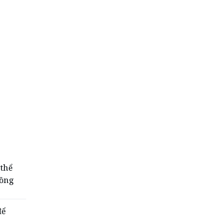
 thể
Hồng
để