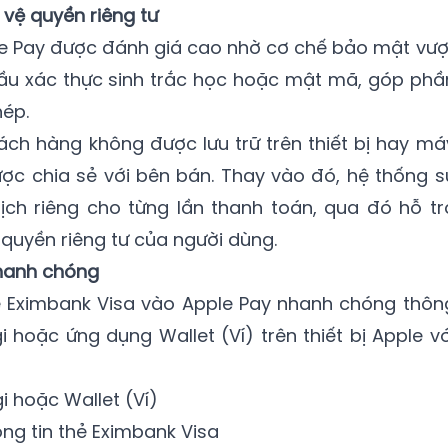
vệ quyền riêng tư
pple Pay được đánh giá cao nhờ cơ chế bảo mật vượ
 cầu xác thực sinh trắc học hoặc mật mã, góp phầ
hép.
hách hàng không được lưu trữ trên thiết bị hay má
ợc chia sẻ với bên bán. Thay vào đó, hệ thống s
h riêng cho từng lần thanh toán, qua đó hỗ tr
 quyền riêng tư của người dùng.
nhanh chóng
 Eximbank Visa vào Apple Pay nhanh chóng thôn
 hoặc ứng dụng Wallet (Ví) trên thiết bị Apple vớ
 hoặc Wallet (Ví)
ng tin thẻ Eximbank Visa