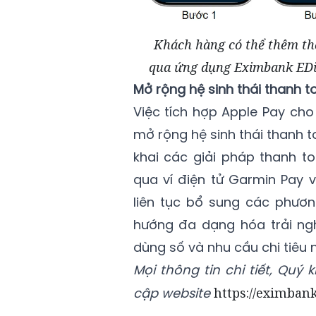
Khách hàng có thể thêm th
qua ứng dụng Eximbank EDigi
Mở rộng hệ sinh thái thanh t
Việc tích hợp Apple Pay cho 
mở rộng hệ sinh thái thanh 
khai các giải pháp thanh t
qua ví điện tử Garmin Pay 
liên tục bổ sung các phươn
hướng đa dạng hóa trải ngh
dùng số và nhu cầu chi tiêu 
Mọi thông tin chi tiết, Quý 
cập website
https://eximbank