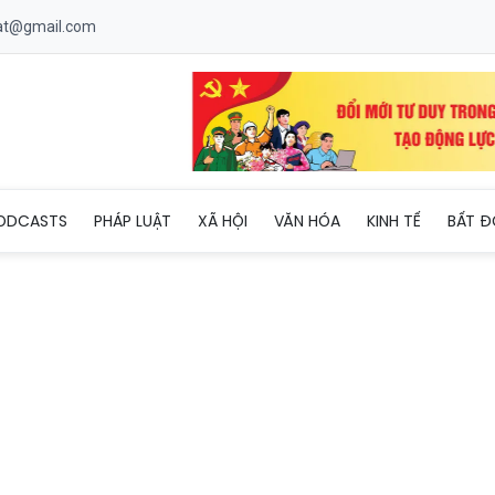
uat@gmail.com
a thêm lựa chọn thanh toán không tiền mặt với Apple Pay
ODCASTS
PHÁP LUẬT
XÃ HỘI
VĂN HÓA
KINH TẾ
BẤT Đ