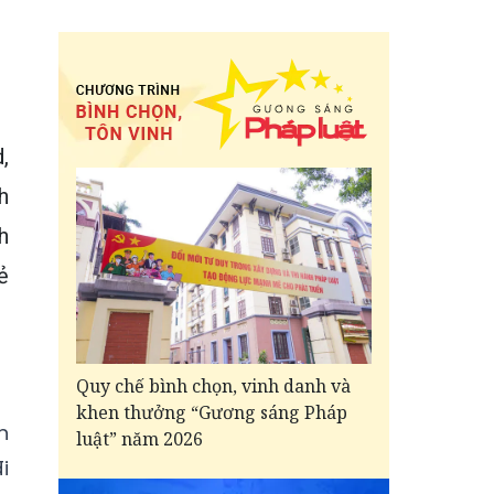
,
h
h
ẻ
Quy chế bình chọn, vinh danh và
khen thưởng “Gương sáng Pháp
n
luật” năm 2026
i