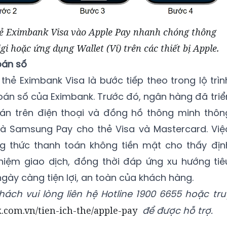
ẻ Eximbank Visa vào Apple Pay nhanh chóng thông
 hoặc ứng dụng Wallet (Ví) trên các thiết bị Apple.
oán số
thẻ Eximbank Visa là bước tiếp theo trong lộ trìn
toán số của Eximbank. Trước đó, ngân hàng đã triể
oán trên điện thoại và đồng hồ thông minh thôn
và Samsung Pay cho thẻ Visa và Mastercard. Việ
g thức thanh toán không tiền mặt cho thấy địn
iệm giao dịch, đồng thời đáp ứng xu hướng tiê
ngày càng tiện lợi, an toàn của khách hàng.
khách vui lòng liên hệ Hotline 1900 6655 hoặc tru
.com.vn/tien-ich-the/apple-pay
để được hỗ trợ.