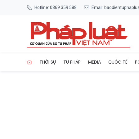
Hotline: 0869 359 588
Email: baodientuphapl
Trang chủ Thẻ Eximbank Vis
THỜI SỰ
TƯ PHÁP
MEDIA
QUỐC TẾ
P