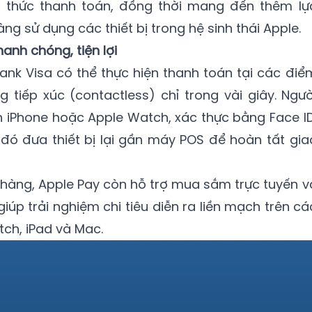
thức thanh toán, đồng thời mang đến thêm lự
ng sử dụng các thiết bị trong hệ sinh thái Apple.
nh chóng, tiện lợi
bank Visa có thể thực hiện thanh toán tại các điể
tiếp xúc (contactless) chỉ trong vài giây. Ngườ
 iPhone hoặc Apple Watch, xác thực bằng Face ID
đó đưa thiết bị lại gần máy POS để hoàn tất gia
 hàng, Apple Pay còn hỗ trợ mua sắm trực tuyến v
iúp trải nghiệm chi tiêu diễn ra liền mạch trên cá
tch, iPad và Mac.