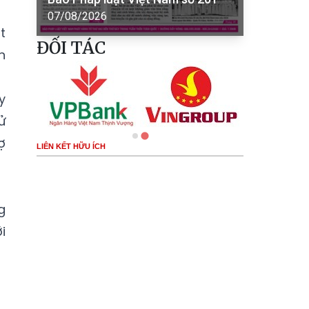
07/08/2026
t
ĐỐI TÁC
n
y
ử
ợ
LIÊN KẾT HỮU ÍCH
g
i