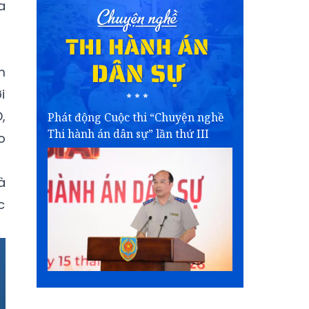
a
m
i
,
Phát động Cuộc thi “Chuyện nghề
Thi hành án dân sự” lần thứ III
o
à
c