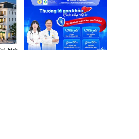
hị, kích
ùng
5 xét nghiệm nên thực hiện định
kỳ để bảo vệ lá gan khỏe mạnh