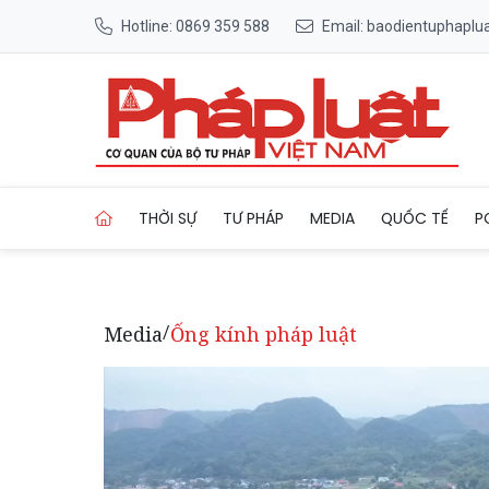
Hotline: 0869 359 588
Email: baodientuphapl
Trang chủ Thành Vinh, Thanh 
THỜI SỰ
TƯ PHÁP
MEDIA
QUỐC TẾ
P
Media
Ống kính pháp luật
/