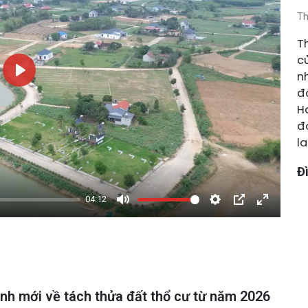
Th
T
c
n
Phát
đ
H
đ
la
Đ
04:12
Tắt
Cài
Chế
Xem
tiếng
đặt
độ
toàn
hình
màn
trong
hình
hình
nh mới về tách thửa đất thổ cư từ năm 2026