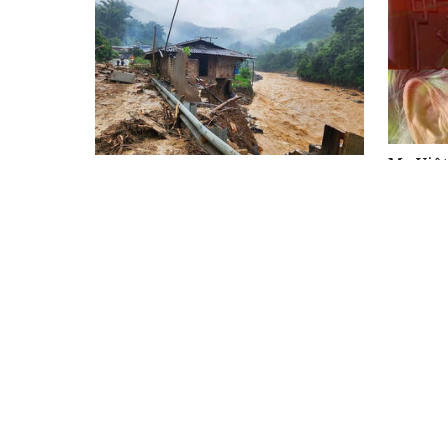
Mẹ Việ
Cảnh báo đợt mưa lũ mới tại các
tượng c
tỉnh miền núi phía Bắc
cho thế