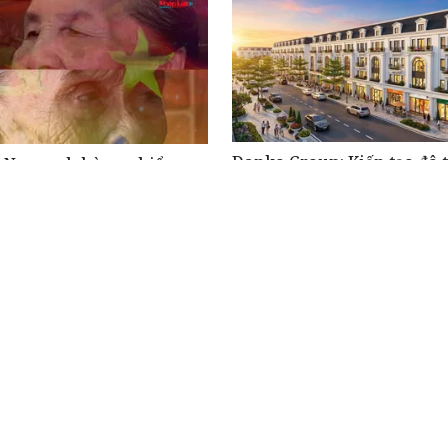
Danko Group: Kiến tạo đô t
t Nam anh hùng - biểu
hoạt động lực phát triển v
ủa sự hy sinh, động lực
 hệ trẻ hôm nay