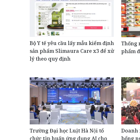
Bộ Y tế yêu cầu lấy mẫu kiểm định
Thống n
sản phẩm Slimaura Care x3 để xử
phẩm đ
lý theo quy định
Trường Đại học Luật Hà Nội tổ
Doanh 
chức tập huấn ứng dụng AI cho
bổng ng