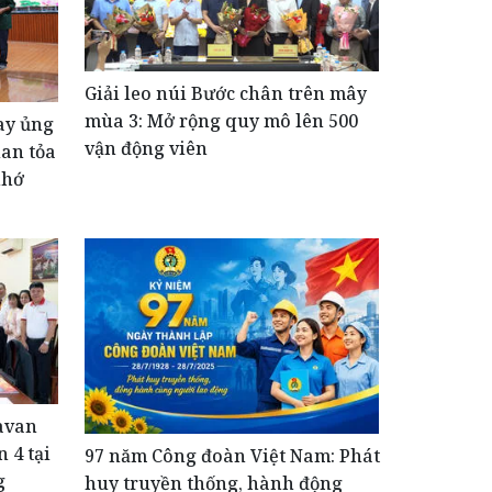
Giải leo núi Bước chân trên mây
mùa 3: Mở rộng quy mô lên 500
ay ủng
vận động viên
lan tỏa
nhớ
avan
 4 tại
​97 năm Công đoàn Việt Nam: Phát
g
huy truyền thống, hành động