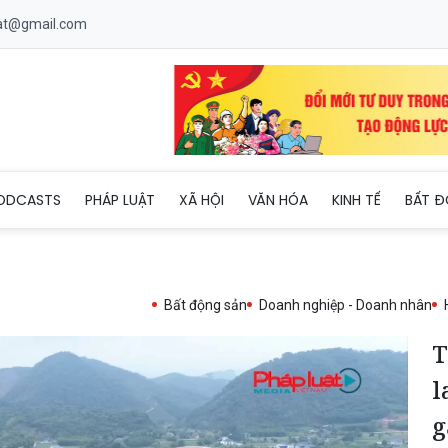
uat@gmail.com
Hoá: Tràn lan tình trạng đất được san gạt rồi phân lô, bán nền
ODCASTS
PHÁP LUẬT
XÃ HỘI
VĂN HÓA
KINH TẾ
BẤT Đ
Bất động sản
Doanh nghiệp - Doanh nhân
T
l
g