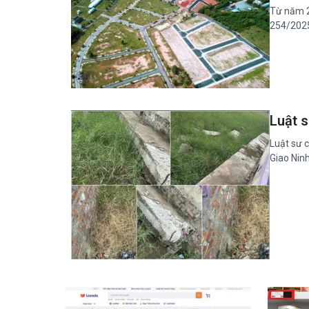
Từ năm 2
254/2025
Luật s
Luật sư c
Giao Ninh