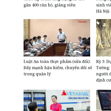
gần 400 cán bộ, giảng viên
sinh vi
Hà Nội
Luật An toàn thực phẩm (sửa đổi):
Kỳ 3: D
Đẩy mạnh hậu kiểm, chuyển đổi số
Tường:
trong quản lý
người d
định cư