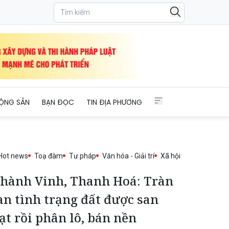
ỘNG SẢN
BẠN ĐỌC
TIN ĐỊA PHƯƠNG
Hot news
Toạ đàm
Tư pháp
Văn hóa - Giải trí
Xã hội
hành Vinh, Thanh Hoá: Tràn
an tình trạng đất được san
ạt rồi phân lô, bán nền