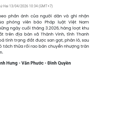
ứ Hai 13/04/2026 10:34 (GMT+7)
heo phản ánh của người dân và ghi nhận
ủa phóng viên báo Pháp luật Việt Nam
hững ngày cuối tháng 3.2026, hàng loạt khu
ất trên địa bàn xã Thành Vinh, tỉnh Thanh
oá tình trạng đất được san gạt, phân lô, sau
ó tách thửa rồi rao bán chuyển nhượng tràn
n.
ình Hưng - Văn Phước - Đình Quyền