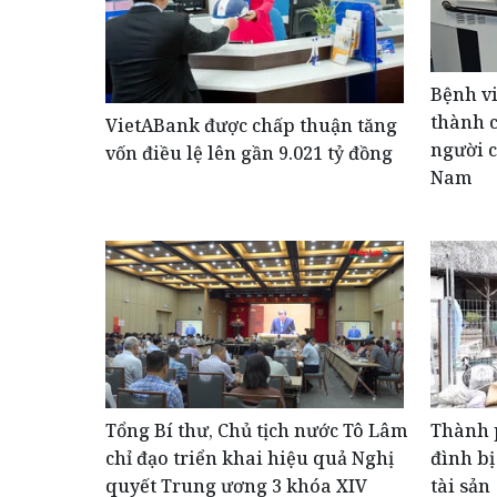
Bệnh vi
thành c
VietABank được chấp thuận tăng
người c
vốn điều lệ lên gần 9.021 tỷ đồng
Nam
Tổng Bí thư, Chủ tịch nước Tô Lâm
Thành 
chỉ đạo triển khai hiệu quả Nghị
đình bị
quyết Trung ương 3 khóa XIV
tài sản