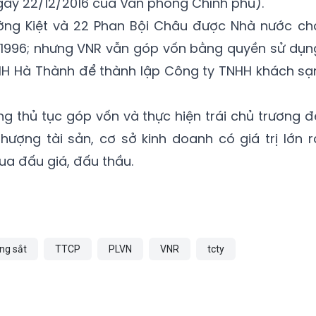
gày 22/12/2016 của Văn phòng Chính phủ).
ường Kiệt và 22 Phan Bội Châu được Nhà nước ch
 1996; nhưng VNR vẫn góp vốn bằng quyền sử dụn
NHH Hà Thành để thành lập Công ty TNHH khách sạ
ng thủ tục góp vốn và thực hiện trái chủ trương đ
ượng tài sản, cơ sở kinh doanh có giá trị lớn r
a đấu giá, đấu thầu.
ng sắt
TTCP
PLVN
VNR
tcty