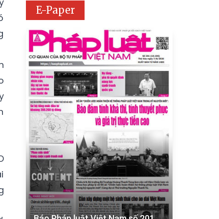
ý
E-Paper
ó
g
n
o
y
n
D
i
g
Báo Pháp luật Việt Nam số 201