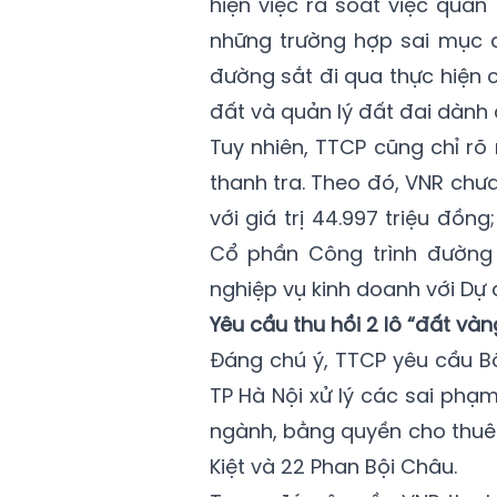
hiện việc rà soát việc quản
những trường hợp sai mục đ
đường sắt đi qua thực hiện
đất và quản lý đất đai dành 
Tuy nhiên, TTCP cũng chỉ rõ
thanh tra. Theo đó, VNR chư
với giá trị 44.997 triệu đồn
Cổ phần Công trình đường 
nghiệp vụ kinh doanh với Dự á
Yêu cầu thu hồi 2 lô “đất và
Đáng chú ý, TTCP yêu cầu Bộ
TP Hà Nội xử lý các sai phạ
ngành, bằng quyền cho thuê đ
Kiệt và 22 Phan Bội Châu.