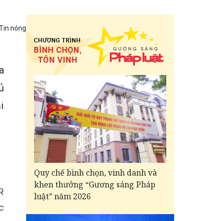
Tin nóng
a
ủ
i
Quy chế bình chọn, vinh danh và
khen thưởng “Gương sáng Pháp
R
luật” năm 2026
c