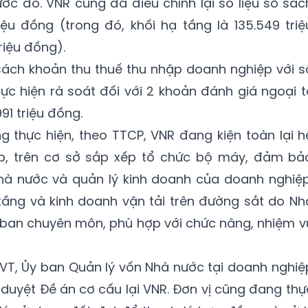
rước đó. VNR cũng đã điều chỉnh lại số liệu sổ sác
riệu đồng (trong đó, khối hạ tầng là 135.549 triệ
riệu đồng).
sách khoản thu thuế thu nhập doanh nghiệp với s
hực hiện rà soát đối với 2 khoản đánh giá ngoại t
991 triệu đồng.
 thực hiện, theo TTCP, VNR đang kiện toàn lại h
ệp, trên cơ sở sắp xếp tổ chức bộ máy, đảm bả
nhà nước và quản lý kinh doanh của doanh nghiệp
tầng và kinh doanh vận tải trên đường sắt do Nh
 ban chuyên môn, phù hợp với chức năng, nhiệm v
T, Ủy ban Quản lý vốn Nhà nước tại doanh nghiệ
 duyệt Đề án cơ cấu lại VNR. Đơn vị cũng đang thự