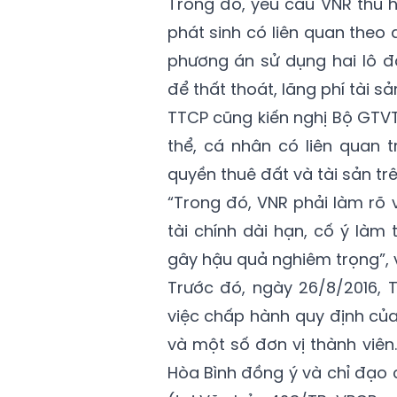
Trong đó, yêu cầu VNR thu h
phát sinh có liên quan theo 
phương án sử dụng hai lô đ
để thất thoát, lãng phí tài s
TTCP cũng kiến nghị Bộ GTVT
thể, cá nhân có liên quan 
quyền thuê đất và tài sản trên
“Trong đó, VNR phải làm rõ 
tài chính dài hạn, cố ý làm
gây hậu quả nghiêm trọng”,
Trước đó, ngày 26/8/2016, 
việc chấp hành quy định của 
và một số đơn vị thành viên
Hòa Bình đồng ý và chỉ đạo 