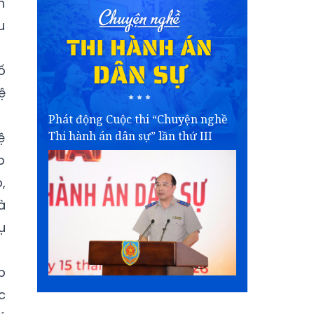
h
u
ố
ệ
Phát động Cuộc thi “Chuyện nghề
Thi hành án dân sự” lần thứ III
ệ
o
,
à
ụ
p
c