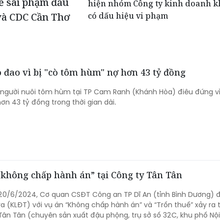
ề sai phạm đấu
hiện nhóm Công ty kinh doanh kh
có dấu hiệu vi phạm
và CDC Cần Thơ
 đao vì bị "cò tôm hùm" nợ hơn 43 tỷ đồng
 người nuôi tôm hùm tại TP Cam Ranh (Khánh Hòa) điêu đứng vì 
n 43 tỷ đồng trong thời gian dài.
 “không chấp hành án” tại Công ty Tân Tân
 20/6/2024, Cơ quan CSĐT Công an TP Dĩ An (tỉnh Bình Dương) 
ra (KLĐT) với vụ án “Không chấp hành án” và “Trốn thuế” xảy ra t
ân Tân (chuyên sản xuất đậu phộng, trụ sở số 32C, khu phố Nội 