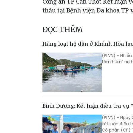
Công an TP Cần Thơ: Kết luận v
thầu tại Bệnh viện Đa khoa TP 
ĐỌC THÊM
Hàng loạt hộ dân ở Khánh Hòa lao
(PLVN) - Nhiều
tôm hùm” nợ hơ
Bình Dương: Kết luận điều tra vụ
(PLVN) - Ngày
kết luận điều t
Cổ phần (CP) T