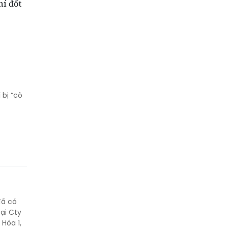
í đốt
bị “cò
đã có
ại Cty
Hóa 1,