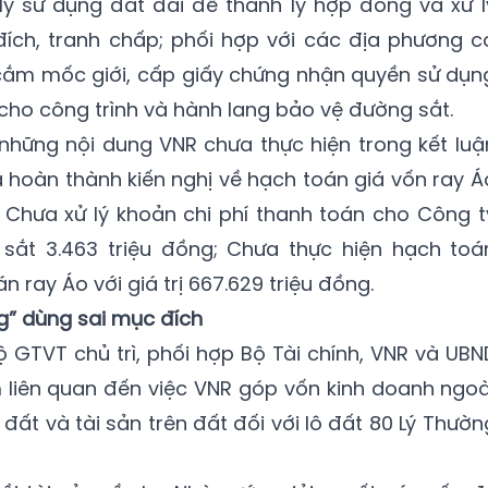
 lý sử dụng đất đai để thanh lý hợp đồng và xử l
ích, tranh chấp; phối hợp với các địa phương c
 cắm mốc giới, cấp giấy chứng nhận quyền sử dụn
cho công trình và hành lang bảo vệ đường sắt.
 những nội dung VNR chưa thực hiện trong kết luậ
a hoàn thành kiến nghị về hạch toán giá vốn ray Á
g; Chưa xử lý khoản chi phí thanh toán cho Công t
sắt 3.463 triệu đồng; Chưa thực hiện hạch toá
n ray Áo với giá trị 667.629 triệu đồng.
ng” dùng sai mục đích
 GTVT chủ trì, phối hợp Bộ Tài chính, VNR và UBN
m liên quan đến việc VNR góp vốn kinh doanh ngoà
ất và tài sản trên đất đối với lô đất 80 Lý Thườn