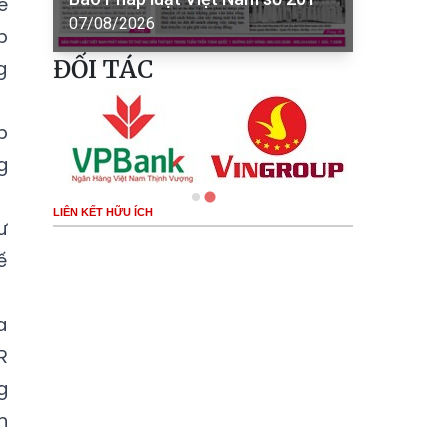
ề
07/08/2026
p
ĐỐI TÁC
g
p
g
LIÊN KẾT HỮU ÍCH
ư
ế
a
R
g
n