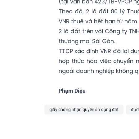
(tại Văn bản 423/TB-VPCP n
Theo đó, 2 lô đất 80 Lý Th
VNR thuê và hết hạn từ năm
2 lô đất trên với Công ty T
thương mại Sài Gòn.
TTCP xác định VNR đã lợi dụ
hợp thức hóa việc chuyển nh
ngoài doanh nghiệp không qu
Phạm Diệu
giấy chứng nhận quyền sử dụng đất
đườ