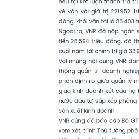
nêu tại kết luận thanh tra t
về vốn với giá trị 221.952 t
đồng, khối vận tải là 86.403 t
Ngoài ra, VNR đã nộp ngân 
tiền 28.594 triệu đồng, đã t
cuối năm tài chính trị giá 32.
Với những nội dung VNR đang
thống quản trị doanh nghi
phân định rõ giữa quản lý 
giữa kinh doanh kết cấu hạ 
nước đầu tư, sắp xếp phòng
sản xuất kinh doanh.
VNR cũng đã báo cáo Bộ GTV
xem xét, trình Thủ tướng phê