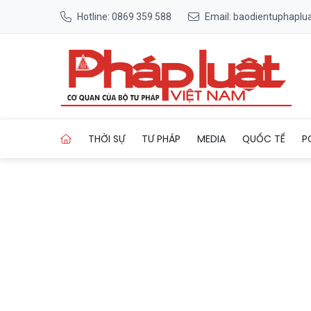
Hotline: 0869 359 588
Email: baodientuphapl
Trang chủ Thanh tra Chính p
THỜI SỰ
TƯ PHÁP
MEDIA
QUỐC TẾ
P