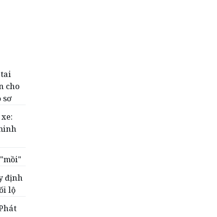
tai
n cho
 sơ
 xe:
minh
 "mồi"
y định
i lộ
 Phát