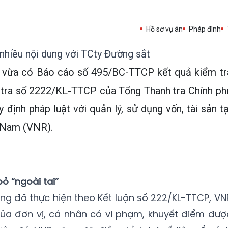
Hồ sơ vụ án
Pháp đình
 nhiều nội dung với TCty Đường sắt
ủ vừa có Báo cáo số 495/BC-TTCP kết quả kiểm tr
h tra số 2222/KL-TTCP của Tổng Thanh tra Chính ph
định pháp luật với quản lý, sử dụng vốn, tài sản tạ
 Nam (VNR).
ỏ “ngoài tai”
ung đã thực hiện theo Kết luận số 222/KL-TTCP, VN
ủa đơn vị, cá nhân có vi phạm, khuyết điểm đượ