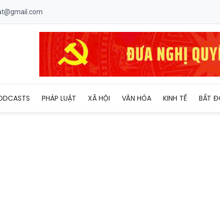
uat@gmail.com
hủ kiến nghị nhiều nội dung với TCty Đường sắt
ODCASTS
PHÁP LUẬT
XÃ HỘI
VĂN HÓA
KINH TẾ
BẤT Đ