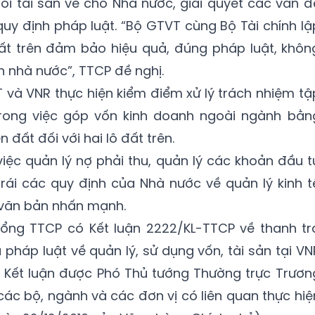
ồi tài sản về cho Nhà nước, giải quyết các vấn đ
quy định pháp luật. “Bộ GTVT cùng Bộ Tài chính lậ
ất trên đảm bảo hiệu quả, đúng pháp luật, khôn
ản nhà nước”, TTCP đề nghị.
 và VNR thực hiện kiểm điểm xử lý trách nhiệm tậ
trong việc góp vốn kinh doanh ngoài ngành bằn
 đất đối với hai lô đất trên.
việc quản lý nợ phải thu, quản lý các khoản đầu t
 trái các quy định của Nhà nước về quản lý kinh t
 văn bản nhấn mạnh.
Tổng TTCP có Kết luận 2222/KL-TTCP về thanh tr
pháp luật về quản lý, sử dụng vốn, tài sản tại VN
. Kết luận được Phó Thủ tướng Thường trực Trươn
các bộ, ngành và các đơn vị có liên quan thực hiệ