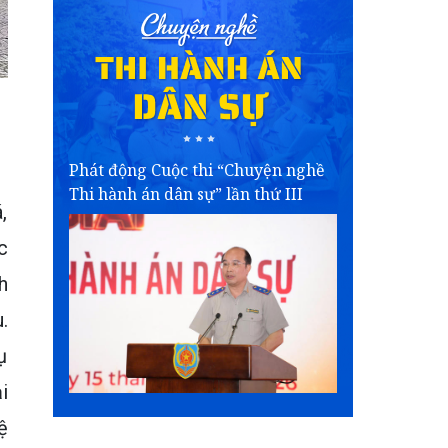
Phát động Cuộc thi “Chuyện nghề
Thi hành án dân sự” lần thứ III
,
c
h
.
ụ
i
ệ