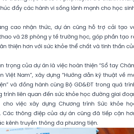
thúc đẩy các hành vi sống lành mạnh cho học sinh
ng cao nhận thức, dự án cũng hỗ trợ cải tạo v
thao và 28 phòng y tế trường học, góp phần tạo r
n thiện hơn với sức khỏe thể chất và tinh thần củ
n trọng của dự án là việc hoàn thiện “Sổ tay Chă
ên Việt Nam”, xây dựng “Hướng dẫn kỹ thuật về m
hiện” và đồng hành cùng Bộ GD&ĐT trong quá trìn
g trình liên quan đến sức khỏe học đường giai đoạ
cho việc xây dựng Chương trình Sức khỏe họ
 Các thông điệp của dự án cũng đã tiếp cận hơ
ác kênh truyền thông đa phương tiện.