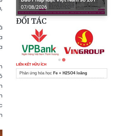
,
07/08/2026
ĐỐI TÁC
à
a
a
m
LIÊN KẾT HỮU ÍCH
Phản ứng hóa học
Fe + H2SO4 loãng
ô
h
n
c
n