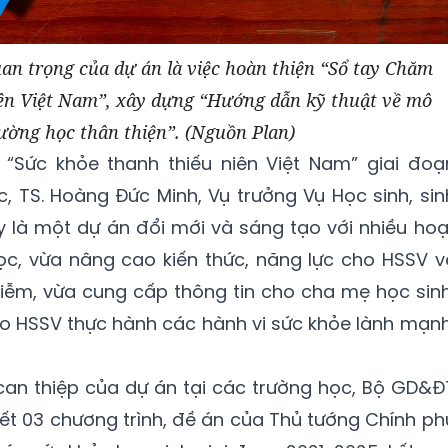
an trọng của dự án là việc hoàn thiện “Sổ tay Chăm
iên Việt Nam”, xây dựng “Hướng dẫn kỹ thuật về mô
rường học thân thiện”. (Nguồn Plan)
n “Sức khỏe thanh thiếu niên Việt Nam” giai đoạ
 TS. Hoàng Đức Minh, Vụ trưởng Vụ Học sinh, sin
y là một dự án đổi mới và sáng tạo với nhiều hoạ
ọc, vừa nâng cao kiến thức, năng lực cho HSSV v
iễm, vừa cung cấp thông tin cho cha mẹ học sinh
cho HSSV thực hành các hành vi sức khỏe lành mạnh
an thiệp của dự án tại các trường học, Bộ GD&Đ
kết 03 chương trình, đề án của Thủ tướng Chính ph