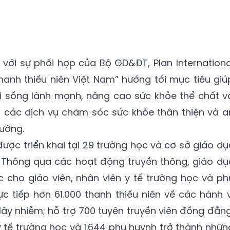
 với sự phối hợp của Bộ GD&ĐT, Plan Internationa
hanh thiếu niên Việt Nam” hướng tới mục tiêu giú
ối sống lành mạnh, nâng cao sức khỏe thể chất v
ận các dịch vụ chăm sóc sức khỏe thân thiện và a
ường.
ược triển khai tại 29 trường học và cơ sở giáo dụ
. Thông qua các hoạt động truyền thông, giáo dụ
 cho giáo viên, nhân viên y tế trường học và ph
ực tiếp hơn 61.000 thanh thiếu niên về các hành v
lây nhiễm; hỗ trợ 700 tuyên truyền viên đồng đẳng
y tế trường học và 1.644 phụ huynh trở thành nhữn