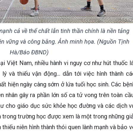
ạnh cả về thể chất lẫn tinh thần chính là nền tảng
bền vững và công bằng. Ảnh minh họa. (Nguồn Tịnh
Hà/Báo ĐBND)
ại Việt Nam, nhiều hành vi nguy cơ như hút thuốc lá
lý và thiếu vận động… dẫn tới việc hình thành cá
ất hiện ngày càng sớm ở lứa tuổi học sinh. Các bện
n nhân gây ra phần lớn số ca tử vong trên toàn cầu
 tư cho giáo dục sức khỏe học đường và các dịch v
 trong trường học được xem là một trong những giả
 thiếu niên hình thành thói quen lành mạnh và bảo v