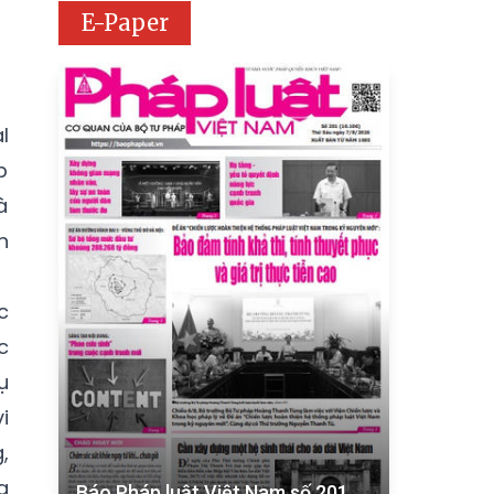
E-Paper
l
p
à
n
c
c
ụ
i
,
g
Báo Pháp luật Việt Nam số 201