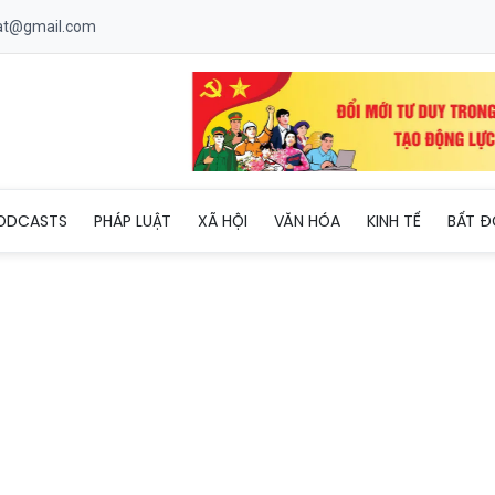
uat@gmail.com
khỏe mạnh là nền tảng của xã hội phát triển bền vững
ODCASTS
PHÁP LUẬT
XÃ HỘI
VĂN HÓA
KINH TẾ
BẤT Đ