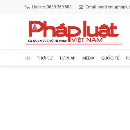
Hotline: 0869 359 588
Email: baodientuphapl
Trang chủ Thanh thiếu niên 
THỜI SỰ
TƯ PHÁP
MEDIA
QUỐC TẾ
P