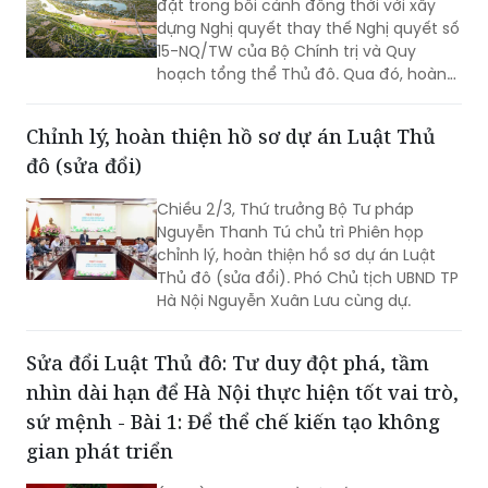
đặt trong bối cảnh đồng thời với xây
được giao.
dựng Nghị quyết thay thế Nghị quyết số
15-NQ/TW của Bộ Chính trị và Quy
hoạch tổng thể Thủ đô. Qua đó, hoàn
thiện thể chế đặc thù, vượt trội, ổn
định, có tầm nhìn dài hạn, phù hợp với
Chỉnh lý, hoàn thiện hồ sơ dự án Luật Thủ
vị trí, vai trò, tính chất riêng có của Thủ
đô (sửa đổi)
đô; đưa thể chế, pháp luật về Thủ đô
trở thành lợi thế cạnh tranh, nền tảng
Chiều 2/3, Thứ trưởng Bộ Tư pháp
vững chắc, động lực mạnh mẽ cho
Nguyễn Thanh Tú chủ trì Phiên họp
phát triển của TP Hà Nội trong bối cảnh
chỉnh lý, hoàn thiện hồ sơ dự án Luật
mới.
Thủ đô (sửa đổi). Phó Chủ tịch UBND TP
Hà Nội Nguyễn Xuân Lưu cùng dự.
Sửa đổi Luật Thủ đô: Tư duy đột phá, tầm
nhìn dài hạn để Hà Nội thực hiện tốt vai trò,
sứ mệnh - Bài 1: Để thể chế kiến tạo không
gian phát triển