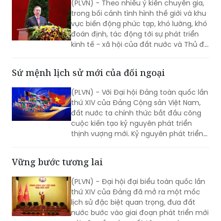
(PLVN) - Theo nhiều ý kiến chuyên gia,
trong bối cảnh tình hình thế giới và khu
vực biến động phức tạp, khó lường, khó
đoán định, tác động tới sự phát triển
kinh tế - xã hội của đất nước và Thủ đô
như hiện nay, cần đổi mới tư duy xây
dựng Luật Thủ đô theo hướng Thủ đô
Sứ mệnh lịch sử mới của đối ngoại
không chỉ “thực thi chính sách” mà còn
phải được giao vai trò “thiết kế chính
(PLVN) - Với Đại hội Đảng toàn quốc lần
sách” ở tầm cao hơn để đáp ứng mục
thứ XIV của Đảng Cộng sản Việt Nam,
tiêu, yêu cầu, kỳ vọng phát triển Thủ đô
đất nước ta chính thức bắt đầu công
trong kỷ nguyên mới.
cuộc kiến tạo kỷ nguyên phát triển
thịnh vượng mới. Kỷ nguyên phát triển
mới được định tính và định lượng hóa
bằng những mục tiêu phát triển kinh tế
Vững bước tương lai
- xã hội và hội nhập quốc tế mới cao xa
hơn, tầm vóc hơn. Trong công cuộc
(PLVN) - Đại hội đại biểu toàn quốc lần
này, đối ngoại được xác định là nhiệm
thứ XIV của Đảng đã mở ra một mốc
vụ trọng yếu và thường xuyên, đi tiên
lịch sử đặc biệt quan trọng, đưa đất
phong trong công cuộc bảo vệ đất
nước bước vào giai đoạn phát triển mới
nước từ sớm, từ xa và đem về cho đất