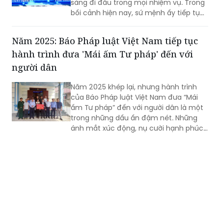
sàng đi đầu trong mọi nhiệm vụ. Trong
bối cảnh hiện nay, sứ mệnh ấy tiếp tục
được phát huy với việc tiên phong
trong tư duy, xung kích trong hành
Năm 2025: Báo Pháp luật Việt Nam tiếp tục
động, sáng tạo trong cách làm để đưa
hành trình đưa 'Mái ấm Tư pháp' đến với
các nghị quyết trụ cột của Đảng vào
cuộc sống.
người dân
Năm 2025 khép lại, nhưng hành trình
của Báo Pháp luật Việt Nam đưa “Mái
ấm Tư pháp” đến với người dân là một
trong những dấu ấn đậm nét. Những
ánh mắt xúc động, nụ cười hạnh phúc
của người dân trong những ngôi nhà
mới khang trang là động lực để Báo
Pháp luật Việt Nam nối dài hơn nữa
hành trình đầy ý nghĩa này.