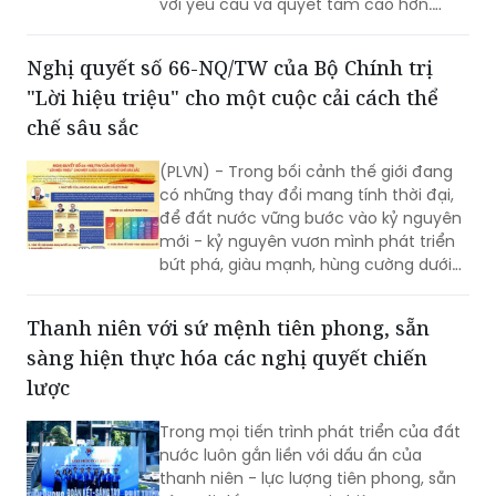
với yêu cầu và quyết tâm cao hơn.
nước những điều kiện và tiền đề thuận
Không chỉ xác lập tầm nhìn chiến lược
lợi nhất cho đất nước phát triển thịnh
cho chặng đường phía trước, Đại hội
vượng.
Nghị quyết số 66-NQ/TW của Bộ Chính trị
còn gửi một thông điệp dứt khoát: mọi
"Lời hiệu triệu" cho một cuộc cải cách thể
quyết sách từ nay phải đi ngay vào
cuộc sống, được kiểm chứng bằng kết
chế sâu sắc
quả cụ thể, bằng sự chuyển biến thực
chất trong thực tiễn và bằng sự hài
(PLVN) - Trong bối cảnh thế giới đang
lòng của Nhân dân.
có những thay đổi mang tính thời đại,
để đất nước vững bước vào kỷ nguyên
mới - kỷ nguyên vươn mình phát triển
bứt phá, giàu mạnh, hùng cường dưới
sự lãnh đạo của Đảng; cùng với việc
thực hiện cuộc cách mạng về tinh gọn
Thanh niên với sứ mệnh tiên phong, sẵn
tổ chức bộ máy, phấn đấu tăng trưởng
sàng hiện thực hóa các nghị quyết chiến
kinh tế "hai con số", công tác xây dựng
và thi hành pháp luật phải được đổi
lược
mới căn bản, tạo động lực mạnh mẽ
cho sự phát triển nhanh và bền vững
Trong mọi tiến trình phát triển của đất
của đất nước.
nước luôn gắn liền với dấu ấn của
thanh niên - lực lượng tiên phong, sẵn