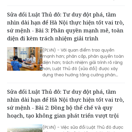
chia sẻ, khai thác dữ liệu được quy định
rõ ràng; thủ tục hành chính (TTHC) tiếp
Sửa đổi Luật Thủ đô: Tư duy đột phá, tầm
tục được cắt giảm, đơn giản hóa,
nhìn dài hạn để Hà Nội thực hiện tốt vai trò,
chuyển mạnh từ tiền kiểm sang hậu
kiểm trong quản lý đầu tư - kinh doanh
sứ mệnh - Bài 3: Phân quyền mạnh mẽ, toàn
và các lĩnh vực phù hợp.
diện đi kèm trách nhiệm giải trình
(PLVN) - Với quan điểm trao quyền
mạnh hơn; phân cấp, phân quyền toàn
diện hơn; trách nhiệm giải trình rõ ràng
hơn, Luật Thủ đô (sửa đổi) được xây
dựng theo hướng tăng cường phân
quyền toàn diện, tối đa cho chính
quyền TP Hà Nội nhằm tăng tính chủ
Sửa đổi Luật Thủ đô: Tư duy đột phá, tầm
động, sáng tạo, tự chủ, tự chịu trách
nhìn dài hạn để Hà Nội thực hiện tốt vai trò,
nhiệm của chính quyền TP; đồng thời,
bảo đảm nhiệm vụ kiểm tra, giám sát
sứ mệnh - Bài 2: Đồng bộ thể chế và quy
của Quốc hội, Chính phủ, các Bộ, ngành
hoạch, tạo không gian phát triển vượt trội
liên quan và trách nhiệm giải trình của
chính quyền Thủ đô trong thực hiện
(PLVN) - Việc sửa đổi Luật Thủ đô được
các cơ chế, chính sách, thẩm quyền