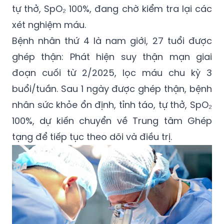
tự thở, SpO₂ 100%, đang chờ kiểm tra lại các
xét nghiệm máu.
Bệnh nhân thứ 4 là nam giới, 27 tuổi được
ghép thận: Phát hiện suy thận mạn giai
đoạn cuối từ 2/2025, lọc máu chu kỳ 3
buổi/tuần. Sau 1 ngày được ghép thận, bệnh
nhân sức khỏe ổn định, tỉnh táo, tự thở, SpO₂
100%, dự kiến chuyển về Trung tâm Ghép
tạng để tiếp tục theo dõi và điều trị.