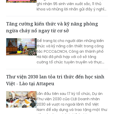
ghi nhận 95 sinh viên xuất sắc, 11 thủ
khoa và những lời nhắn gửi đầy ý nghĩa
từ Thứ trưởng Bộ Tư pháp Đặng Hoàng
Oanh.
Tăng cường kiến thức và kỹ năng phòng
ngừa cháy nổ ngay từ cơ sở
Để trang bị cho người dân những kiến
thức và kỹ năng cần thiết trong công
tác PCCC&CNCH, Công an thành phố
Hà Nội đã phối hợp với cở sở tăng
cường tổ chức tuyên truyền và thực
hành chữa cháy, cứu nạn.
Thư viện 2030 lan tỏa tri thức đến học sinh
Việt - Lào tại Attapeu
Lần đầu tiên sau 17 kỳ tổ chức, Dự án
Thư viện 2030 của CLB Doanh nhân
2030 sẽ vượt ra ngoài lãnh thổ Việt
Nam để xây dựng và trao tặng một thư