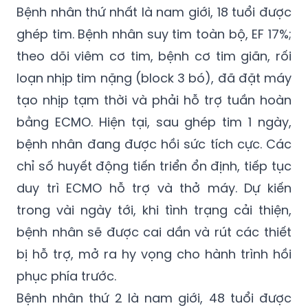
Bệnh nhân thứ nhất là nam giới, 18 tuổi được
ghép tim. Bệnh nhân suy tim toàn bộ, EF 17%;
theo dõi viêm cơ tim, bệnh cơ tim giãn, rối
loạn nhịp tim nặng (block 3 bó), đã đặt máy
tạo nhịp tạm thời và phải hỗ trợ tuần hoàn
bằng ECMO. Hiện tại, sau ghép tim 1 ngày,
bệnh nhân đang được hồi sức tích cực. Các
chỉ số huyết động tiến triển ổn định, tiếp tục
duy trì ECMO hỗ trợ và thở máy. Dự kiến
trong vài ngày tới, khi tình trạng cải thiện,
bệnh nhân sẽ được cai dần và rút các thiết
bị hỗ trợ, mở ra hy vọng cho hành trình hồi
phục phía trước.
Bệnh nhân thứ 2 là nam giới, 48 tuổi được