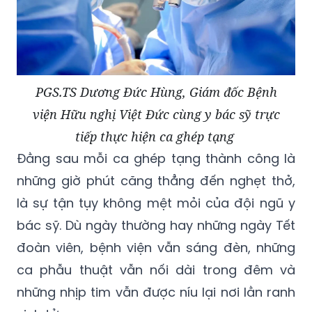
PGS.TS Dương Đức Hùng, Giám đốc Bệnh
viện Hữu nghị Việt Đức cùng y bác sỹ trực
tiếp thực hiện ca ghép tạng
Đằng sau mỗi ca ghép tạng thành công là
những giờ phút căng thẳng đến nghẹt thở,
là sự tận tụy không mệt mỏi của đội ngũ y
bác sỹ. Dù ngày thường hay những ngày Tết
đoàn viên, bệnh viện vẫn sáng đèn, những
ca phẫu thuật vẫn nối dài trong đêm và
những nhịp tim vẫn được níu lại nơi lằn ranh