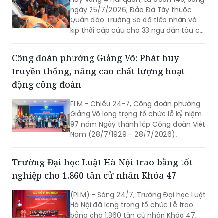
của các thế hệ hôm nay.
ngày 25/7/2026, Đảo Đá Tây thuộc
Quần đảo Trường Sa đã tiếp nhận và
kịp thời cấp cứu cho 33 ngư dân tàu cá
Quảng Ngãi bị nạn trên biển do gặp
giông lớn bất ngờ.
Công đoàn phường Giảng Võ: Phát huy
truyền thống, nâng cao chất lượng hoạt
động công đoàn
PLM - Chiều 24-7, Công đoàn phường
Giảng Võ long trọng tổ chức lễ kỷ niệm
97 năm Ngày thành lập Công đoàn Việt
Nam (28/7/1929 - 28/7/2026).
Trường Đại học Luật Hà Nội trao bằng tốt
nghiệp cho 1.860 tân cử nhân Khóa 47
(PLM) - Sáng 24/7, Trường Đại học Luật
Hà Nội đã long trọng tổ chức Lễ trao
bằng cho 1.860 tân cử nhân Khóa 47,