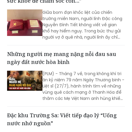
sức khỏe để chăm sóc con…”
động lực, là gương soi để thế hệ hôm
nay dựng xây Tổ quốc.
Giữa bom đạn khốc liệt của chiến
trường miền Nam, người lính Đặc công
Nguyễn Đình Tiết không viết về gian
khổ hay hiểm nguy. Trong bức thư gửi
người vợ ở quê nhà, người lính ấy chỉ
nhắc đến một điều giản dị: Em giữ gìn
sức khỏe, chăm sóc con và ở nhà nghe
Những người mẹ mang nặng nỗi đau sau
tin miền Nam thắng lớn trong đó anh
ngày đất nước hòa bình
có góp một phần nhỏ. Ít lâu sau lá thư
ấy, anh đã mãi mãi nằm lại chiến
(PLM) - Tháng 7 về, trong không khí tri
trường…
ân kỷ niệm 79 năm Ngày Thương binh -
Liệt sĩ (27/7), hành trình tìm về những
vùng quê cách mạng ở Thanh Hóa để
thăm các Mẹ Việt Nam anh hùng khiến
người ta không khỏi nghẹn lòng. Ở đó,
có những người mẹ đã dành trọn tuổi
Đặc khu Trường Sa: Viết tiếp đạo lý “Uống
xuân, dành cả những người thân yêu
nước nhớ nguồn”
nhất cho độc lập, tự do của Tổ quốc.
Sau những năm tháng chiến tranh đi