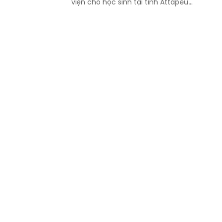
viện cho học sinh tại tỉnh Attapeu
(Lào), góp phần lan tỏa tri thức, gìn giữ
tiếng Việt và vun đắp tình hữu nghị đặc
biệt Việt Nam - Lào.