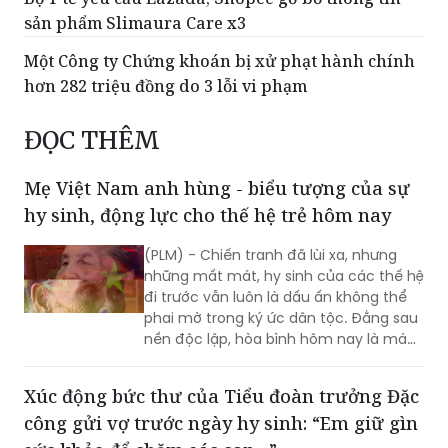
sản phẩm Slimaura Care x3
Một Công ty Chứng khoán bị xử phạt hành chính
hơn 282 triệu đồng do 3 lỗi vi phạm
ĐỌC THÊM
Mẹ Việt Nam anh hùng - biểu tượng của sự
hy sinh, động lực cho thế hệ trẻ hôm nay
(PLM) - Chiến tranh đã lùi xa, nhưng
những mất mát, hy sinh của các thế hệ
đi trước vẫn luôn là dấu ấn không thể
phai mờ trong ký ức dân tộc. Đằng sau
nền độc lập, hòa bình hôm nay là máu
xương của những người con đã ngã
xuống và những giọt nước mắt âm
Xúc động bức thư của Tiểu đoàn trưởng Đặc
thầm của các Mẹ Việt Nam anh hùng.
công gửi vợ trước ngày hy sinh: “Em giữ gìn
Những câu chuyện ấy không chỉ nằm
lại ở quá khứ mà còn là lời nhắc nhở, là