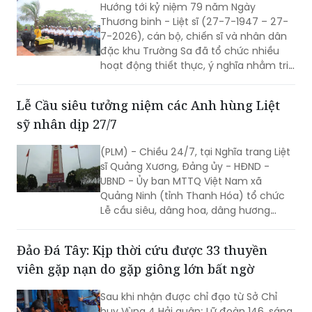
Hướng tới kỷ niệm 79 năm Ngày
qua, nỗi đau mất chồng, mất con vẫn
Thương binh - Liệt sĩ (27-7-1947 – 27-
lặng lẽ nằm lại trong ánh mắt, trong
7-2026), cán bộ, chiến sĩ và nhân dân
từng câu chuyện kể của các mẹ.
đặc khu Trường Sa đã tổ chức nhiều
hoạt động thiết thực, ý nghĩa nhằm tri
ân các anh hùng liệt sĩ, thương binh,
bệnh binh, gia đình chính sách và
Lễ Cầu siêu tưởng niệm các Anh hùng Liệt
những người có công với cách mạng.
sỹ nhân dịp 27/7
(PLM) - Chiều 24/7, tại Nghĩa trang Liệt
sĩ Quảng Xương, Đảng ủy - HĐND -
UBND - Ủy ban MTTQ Việt Nam xã
Quảng Ninh (tỉnh Thanh Hóa) tổ chức
Lễ cầu siêu, dâng hoa, dâng hương
tưởng niệm các Anh hùng liệt sĩ nhân kỷ
niệm 79 năm Ngày Thương binh - Liệt sĩ
Đảo Đá Tây: Kịp thời cứu được 33 thuyền
(27/7/1947 - 27/7/2026). Hoạt động
viên gặp nạn do gặp giông lớn bất ngờ
nhằm tri ân những người đã anh dũng
hy sinh vì độc lập, tự do của Tổ quốc,
Sau khi nhận được chỉ đạo từ Sở Chỉ
đồng thời khơi dậy tinh thần yêu nước
huy Vùng 4 Hải quân; Lữ đoàn 146, sáng