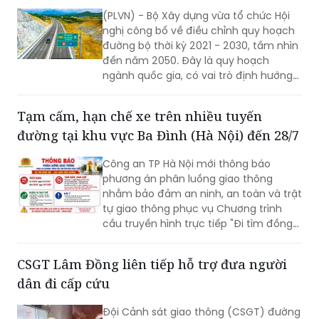
(PLVN) - Bộ Xây dựng vừa tổ chức Hội
nghị công bố về điều chỉnh quy hoạch
đường bộ thời kỳ 2021 - 2030, tầm nhìn
đến năm 2050. Đây là quy hoạch
ngành quốc gia, có vai trò định hướng
phát triển hệ thống đường bộ trên
phạm vi cả nước; là cơ sở để quản lý,
Tạm cấm, hạn chế xe trên nhiều tuyến
huy động nguồn lực đầu tư, tăng
đường tại khu vực Ba Đình (Hà Nội) đến 28/7
cường liên kết vùng và kết nối các
trung tâm kinh tế, đô thị, cửa khẩu,
Công an TP Hà Nội mới thông báo
cảng biển, cảng hàng không cùng các
phương án phân luồng giao thông
đầu mối giao thông quan trọng.
nhằm bảo đảm an ninh, an toàn và trật
tự giao thông phục vụ Chương trình
cầu truyền hình trực tiếp "Đi tìm đồng
đội – Sao sáng dẫn đường", diễn ra lúc
20h ngày 26/7 tại Đài tưởng niệm các
CSGT Lâm Đồng liên tiếp hỗ trợ đưa người
Anh hùng liệt sĩ, phường Ba Đình.
dân đi cấp cứu
Đội Cảnh sát giao thông (CSGT) đường