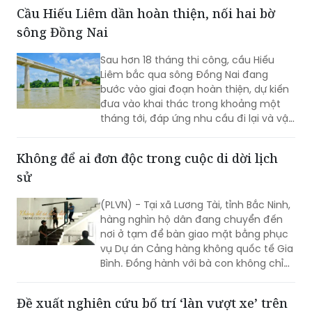
Cầu Hiếu Liêm dần hoàn thiện, nối hai bờ
sông Đồng Nai
Sau hơn 18 tháng thi công, cầu Hiếu
Liêm bắc qua sông Đồng Nai đang
bước vào giai đoạn hoàn thiện, dự kiến
đưa vào khai thác trong khoảng một
tháng tới, đáp ứng nhu cầu đi lại và vận
chuyển thiết bị phục vụ Nhà máy Thủy
điện Trị An.
Không để ai đơn độc trong cuộc di dời lịch
sử
(PLVN) - Tại xã Lương Tài, tỉnh Bắc Ninh,
hàng nghìn hộ dân đang chuyển đến
nơi ở tạm để bàn giao mặt bằng phục
vụ Dự án Cảng hàng không quốc tế Gia
Bình. Đồng hành với bà con không chỉ
có chính quyền địa phương mà còn có
rất nhiều cá nhân, doanh nghiệp và
Đề xuất nghiên cứu bố trí ‘làn vượt xe’ trên
những tấm lòng thiện nguyện. Chính sự