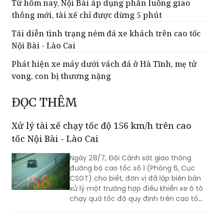
Từ hôm nay, Nội Bài áp dụng phân luồng giao
thông mới, tài xế chỉ được dừng 5 phút
Tái diễn tình trạng ném đá xe khách trên cao tốc
Nội Bài - Lào Cai
Phát hiện xe máy dưới vách đá ở Hà Tĩnh, mẹ tử
vong, con bị thương nặng
ĐỌC THÊM
Xử lý tài xế chạy tốc độ 156 km/h trên cao
tốc Nội Bài - Lào Cai
Ngày 28/7, Đội Cảnh sát giao thông
đường bộ cao tốc số 1 (Phòng 6, Cục
CSGT) cho biết, đơn vị đã lập biên bản
xử lý một trường hợp điều khiển xe ô tô
chạy quá tốc độ quy định trên cao tốc
Nội Bài - Lào Cai.