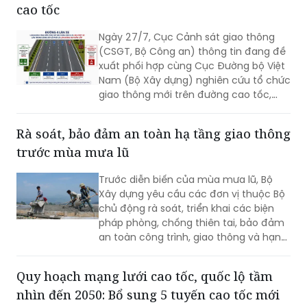
cao tốc
sẻ chia ấy đang tiếp thêm niềm tin để
cuộc di dời quy mô lớn diễn ra trong
Ngày 27/7, Cục Cảnh sát giao thông
không khí đồng thuận và nghĩa tình.
(CSGT, Bộ Công an) thông tin đang đề
xuất phối hợp cùng Cục Đường bộ Việt
Nam (Bộ Xây dựng) nghiên cứu tổ chức
giao thông mới trên đường cao tốc,
theo phương án bố trí làn đường sát dải
phân cách giữa thành “làn vượt xe”.
Rà soát, bảo đảm an toàn hạ tầng giao thông
trước mùa mưa lũ
Trước diễn biến của mùa mưa lũ, Bộ
Xây dựng yêu cầu các đơn vị thuộc Bộ
chủ động rà soát, triển khai các biện
pháp phòng, chống thiên tai, bảo đảm
an toàn công trình, giao thông và hạn
chế thấp nhất thiệt hại do mưa bão
gây ra.
Quy hoạch mạng lưới cao tốc, quốc lộ tầm
nhìn đến 2050: Bổ sung 5 tuyến cao tốc mới