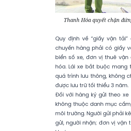
Thanh Hóa quyết chặn đứng
Quy định về “giấy vận tải”
chuyến hàng phải có giấy vậ
biển số xe, đơn vị thuê vận
hóa. Lái xe bắt buộc mang 
quá trình lưu thông, không 
được lưu trữ tối thiểu 3 năm.
Đối với hàng ký gửi theo x
không thuộc danh mục cấm,
môi trường. Người gửi phải kê
gửi, người nhận; đơn vị vận 