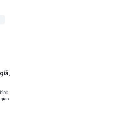
giả,
 hình
 gian