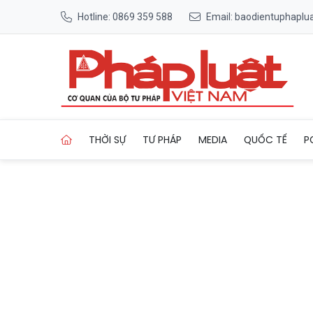
Hotline: 0869 359 588
Email: baodientuphapl
Trang chủ Thanh Hóa: Siết c
THỜI SỰ
TƯ PHÁP
MEDIA
QUỐC TẾ
P