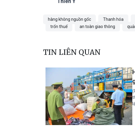
Thiên Ý
hàng không nguồn gốc
Thanh hóa
trốn thuế
an toàn giao thông
quản
TIN LIÊN QUAN
(
t
l