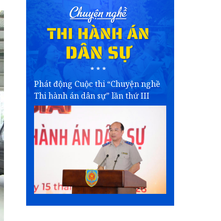
Phát động Cuộc thi “Chuyện nghề
Thi hành án dân sự” lần thứ III