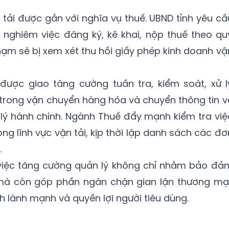
 tải được gắn với nghĩa vụ thuế. UBND tỉnh yêu cầ
 nghiêm việc đăng ký, kê khai, nộp thuế theo qu
phạm sẽ bị xem xét thu hồi giấy phép kinh doanh vậ
được giao tăng cường tuần tra, kiểm soát, xử l
trong vận chuyển hàng hóa và chuyển thông tin v
lý hành chính. Ngành Thuế đẩy mạnh kiểm tra việ
ng lĩnh vực vận tải, kịp thời lập danh sách các đơ
.
việc tăng cường quản lý không chỉ nhằm bảo đả
 mà còn góp phần ngăn chặn gian lận thương mại
 lành mạnh và quyền lợi người tiêu dùng.