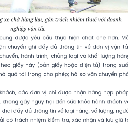
 xe chở hàng lậu, gắn trách nhiệm thuế với doanh
nghiệp vận tải.
 cũng được yêu cầu thực hiện chặt chẽ hơn. Mỗ
n chuyển ghi đầy đủ thông tin về đơn vị vận tải
 chuyển, hành trình, chủng loại và khối lượng hàn
theo giấy này (bản giấy hoặc điện tử) trong suố
chở quá tải trọng cho phép; hồ sơ vận chuyển phả
e khách, các đơn vị chỉ được nhận hàng hợp pháp
 không gây nguy hại đến sức khỏe hành khách v
 khai đầy đủ thông tin về loại hàng, số lượng, ngườ
tải có trách nhiệm kiểm tra, xác nhận và lưu giữ t