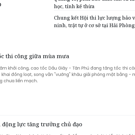
p
học, tính kế thừa
Chung kết Hội thi lực lượng bảo 
ninh, trật tự ở cơ sở tại Hải Phòng
tốc thi công giữa mùa mưa
m khởi công, cao tốc Dầu Giây - Tân Phú đang tăng tốc thi cô
n khai đồng loạt, song vẫn "vướng" khâu giải phóng mặt bằng - 
g chưa liền mạch.
à động lực tăng trưởng chủ đạo