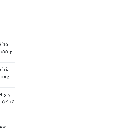
ế hỗ
phương
 chia
rong
'Ngày
uốc' xã
hoa