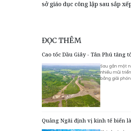
sở giáo dục công lập sau sắp xế
ĐỌC THÊM
Cao tốc Dầu Giây - Tân Phú tăng 
Sau gần một nă
nhiều mũi triể
bằng giải phón
Quảng Ngãi định vị kinh tế biển l