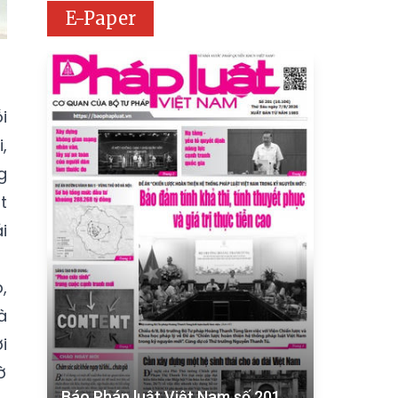
E-Paper
i
,
g
t
i
,
à
i
ờ
Báo Pháp luật Việt Nam số 201