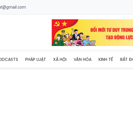
uat@gmail.com
hặt quản lý hoạt động vận chuyển hàng hóa bằng ô tô
ODCASTS
PHÁP LUẬT
XÃ HỘI
VĂN HÓA
KINH TẾ
BẤT Đ