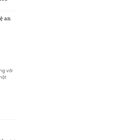
vệ an
ng với
mặt