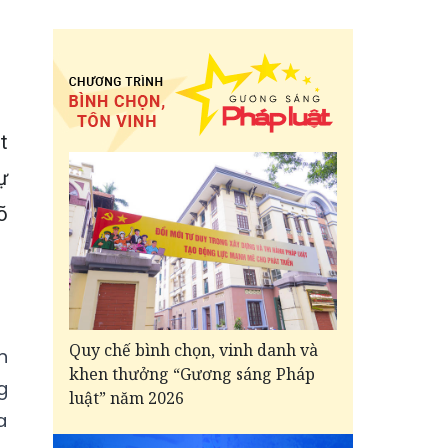
t
ự
õ
Quy chế bình chọn, vinh danh và
n
khen thưởng “Gương sáng Pháp
g
luật” năm 2026
a