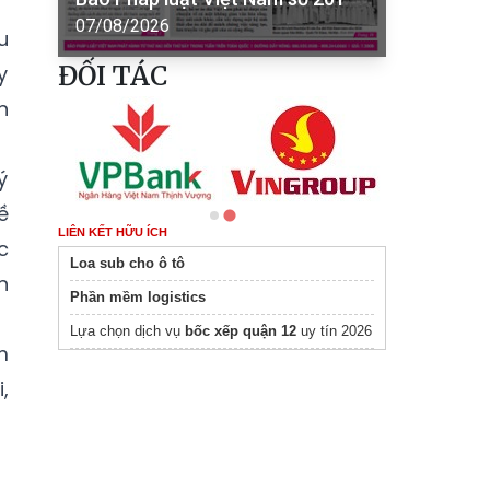
07/08/2026
u
ĐỐI TÁC
y
n
ý
ề
LIÊN KẾT HỮU ÍCH
c
Loa sub cho ô tô
n
Phần mềm logistics
Lựa chọn dịch vụ
bốc xếp quận 12
uy tín 2026
m
,