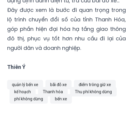
dụng định danh điện tử, tra cứu bãi đỗ xe…
Đây được xem là bước đi quan trọng trong
lộ trình chuyển đổi số của tỉnh Thanh Hóa,
góp phần hiện đại hóa hạ tầng giao thông
đô thị, phục vụ tốt hơn nhu cầu đi lại của
người dân và doanh nghiệp.
Thiên Ý
quản lý bến xe
bãi đỗ xe
điểm trông giữ xe
kế hoạch
Thanh hóa
Thu phí không dừng
phí không dừng
bến xe