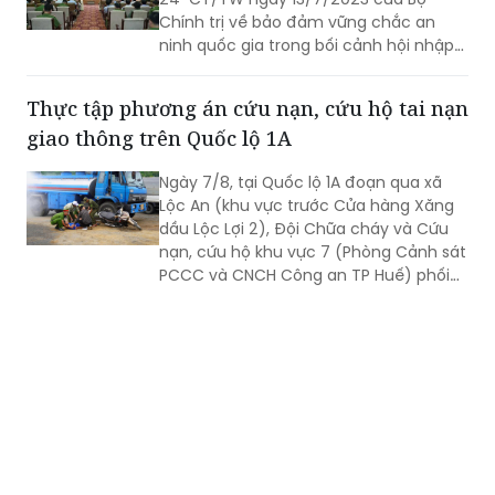
Chính trị về bảo đảm vững chắc an
ninh quốc gia trong bối cảnh hội nhập
quốc tế toàn diện, sâu rộng.
Thực tập phương án cứu nạn, cứu hộ tai nạn
giao thông trên Quốc lộ 1A
Ngày 7/8, tại Quốc lộ 1A đoạn qua xã
Lộc An (khu vực trước Cửa hàng Xăng
dầu Lộc Lợi 2), Đội Chữa cháy và Cứu
nạn, cứu hộ khu vực 7 (Phòng Cảnh sát
PCCC và CNCH Công an TP Huế) phối
hợp UBND xã Lộc An tổ chức thực tập
phương án cứu nạn, cứu hộ đối với tình
huống tai nạn giao thông đường bộ có
huy động nhiều lực lượng, phương tiện
tham gia.