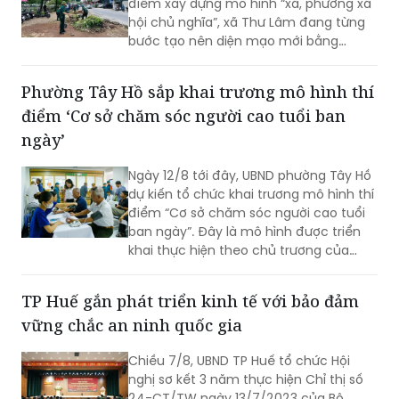
điểm xây dựng mô hình “xã, phường xã
hội chủ nghĩa”, xã Thư Lâm đang từng
bước tạo nên diện mạo mới bằng
những việc làm cụ thể, thiết thực. Từ
những tuyến đường được chỉnh trang,
Phường Tây Hồ sắp khai trương mô hình thí
hàng cây, bồn hoa được chăm sóc đến
điểm ‘Cơ sở chăm sóc người cao tuổi ban
các ao hồ được cải tạo, làm sạch…, tất
cả đều thể hiện sự vào cuộc của cả hệ
ngày’
thống chính trị cùng sự đồng thuận
của Nhân dân với mục tiêu lấy người
Ngày 12/8 tới đây, UBND phường Tây Hồ
dân làm trung tâm, lấy chất lượng
dự kiến tổ chức khai trương mô hình thí
cuộc sống làm thước đo cho sự phát
điểm “Cơ sở chăm sóc người cao tuổi
triển.
ban ngày”. Đây là mô hình được triển
khai thực hiện theo chủ trương của
Thành phố Hà Nội về thí điểm mô hình
chăm sóc người cao tuổi ban ngày tại
TP Huế gắn phát triển kinh tế với bảo đảm
xã, phường.
vững chắc an ninh quốc gia
Chiều 7/8, UBND TP Huế tổ chức Hội
nghị sơ kết 3 năm thực hiện Chỉ thị số
24-CT/TW ngày 13/7/2023 của Bộ