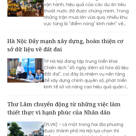
vận hành, hiệu quả của các dự án tiêu
thoát nước đã được chứng minh. Trong
những trận mưa lớn vừa qua, nhiều khu
vực từng là "điểm nóng" kinh niên" về
úng ngập đã ghi nhận sự cải thiện đáng
kể.
Hà Nội: Đẩy mạnh xây dựng, hoàn thiện cơ
sở dữ liệu về đất đai
TP Hà Nội đang tập trung triển khai
Chiến dịch "45 ngày đêm số hóa dữ liệu
đất đai", coi đây là nhiệm vụ nền tảng
để xây dựng chính quyền số, phát triển
kinh tế số và nâng cao hiệu quả quản lý
nhà nước về đất đai và đã đạt được
những kết quả rất đáng chú ý.
Thư Lâm chuyển động từ những việc làm
thiết thực vì hạnh phúc của Nhân dân
(PLVN) - Là một trong hai địa phương
được thành phố Hà Nội lựa chọn thí