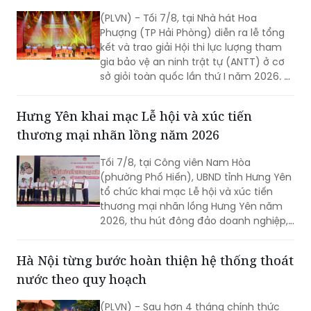
(PLVN) - Tối 7/8, tại Nhà hát Hoa
Phượng (TP Hải Phòng) diễn ra lễ tổng
kết và trao giải Hội thi lực lượng tham
gia bảo vệ an ninh trật tự (ANTT) ở cơ
sở giỏi toàn quốc lần thứ I năm 2026. 3
đội đến từ Hà Nội, TP Hồ Chí Minh và Hải
Phòng giảnh giải cao nhất.
Hưng Yên khai mạc Lễ hội và xúc tiến
thương mại nhãn lồng năm 2026
Tối 7/8, tại Công viên Nam Hòa
(phường Phố Hiến), UBND tỉnh Hưng Yên
tổ chức khai mạc Lễ hội và xúc tiến
thương mại nhãn lồng Hưng Yên năm
2026, thu hút đông đảo doanh nghiệp,
hợp tác xã, nhà vườn và du khách
tham dự.
Hà Nội từng bước hoàn thiện hệ thống thoát
nước theo quy hoạch
(PLVN) - Sau hơn 4 tháng chính thức