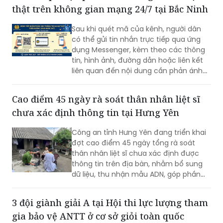
thật trên không gian mạng 24/7 tại Bắc Ninh
Sau khi quét mã của kênh, người dân
có thể gửi tin nhắn trực tiếp qua ứng
dụng Messenger, kèm theo các thông
tin, hình ảnh, đường dẫn hoặc liên kết
liên quan đến nội dung cần phản ánh...
Cao điểm 45 ngày rà soát thân nhân liệt sĩ
chưa xác định thông tin tại Hưng Yên
Công an tỉnh Hưng Yên đang triển khai
đợt cao điểm 45 ngày tổng rà soát
thân nhân liệt sĩ chưa xác định được
thông tin trên địa bàn, nhằm bổ sung
dữ liệu, thu nhận mẫu ADN, góp phần
xác định danh tính hài cốt liệt sĩ còn
thiếu thông tin.
3 đội giành giải A tại Hội thi lực lượng tham
gia bảo vệ ANTT ở cơ sở giỏi toàn quốc