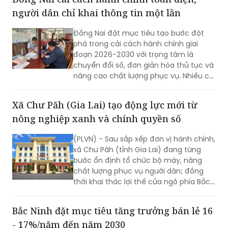
người dân chỉ khai thông tin một lần
Đồng Nai đặt mục tiêu tạo bước đột
phá trong cải cách hành chính giai
đoạn 2026-2030 với trọng tâm là
chuyển đổi số, đơn giản hóa thủ tục và
nâng cao chất lượng phục vụ. Nhiều chỉ
tiêu được đặt ra nhằm rút ngắn thời
gian giải quyết, tăng sự hài lòng của
Xã Chư Păh (Gia Lai) tạo động lực mới từ
người dân và doanh nghiệp.
nông nghiệp xanh và chính quyền số
(PLVN) - Sau sắp xếp đơn vị hành chính,
xã Chư Păh (tỉnh Gia Lai) đang từng
bước ổn định tổ chức bộ máy, nâng
chất lượng phục vụ người dân; đồng
thời khai thác lợi thế cửa ngõ phía Bắc,
nông nghiệp công nghệ cao và bản sắc
văn hóa Jrai để mở rộng không gian
Bắc Ninh đặt mục tiêu tăng trưởng bán lẻ 16
phát triển.
- 17%/năm đến năm 2030