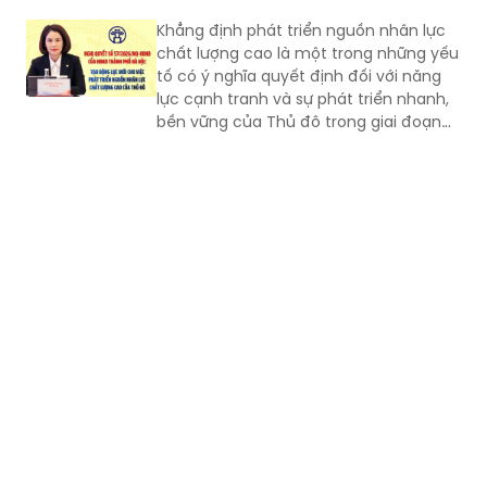
Khẳng định phát triển nguồn nhân lực
chất lượng cao là một trong những yếu
tố có ý nghĩa quyết định đối với năng
lực cạnh tranh và sự phát triển nhanh,
bền vững của Thủ đô trong giai đoạn
mới, Phó Giám đốc Sở Nội vụ thành phố
Hà Nội Ngô Minh Hoàng cho rằng, điểm
quan trọng của Nghị quyết số
57/2026/NQ-HĐND là tạo lập cơ chế
đầu tư có trọng tâm cho nguồn nhân
lực, gắn đào tạo, bồi dưỡng với nhu cầu
sử dụng và yêu cầu giải quyết những
vấn đề thực tiễn của Thành phố.