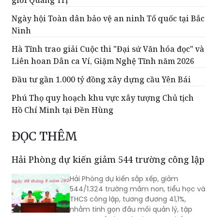
giới Quảng Trị
Ngày hội Toàn dân bảo vệ an ninh Tổ quốc tại Bắc
Ninh
Hà Tĩnh trao giải Cuộc thi "Đại sứ Văn hóa đọc" và
Liên hoan Dân ca Ví, Giặm Nghệ Tĩnh năm 2026
Đầu tư gần 1.000 tỷ đồng xây dựng cầu Yên Bái
Phú Thọ quy hoạch khu vực xây tượng Chủ tịch
Hồ Chí Minh tại Đền Hùng
ĐỌC THÊM
Hải Phòng dự kiến giảm 544 trường công lập
Hải Phòng dự kiến sắp xếp, giảm
544/1.324 trường mầm non, tiểu học và
THCS công lập, tương đương 41,1%,
nhằm tinh gọn đầu mối quản lý, tập