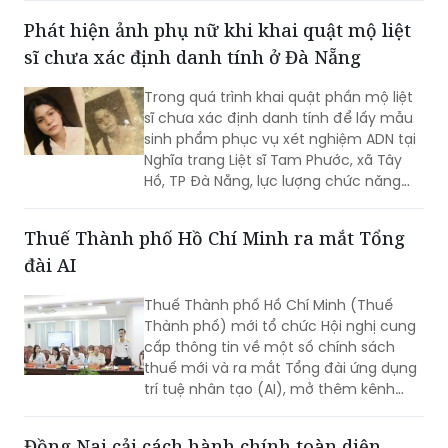
Phát hiện ảnh phụ nữ khi khai quật mộ liệt
sĩ chưa xác định danh tính ở Đà Nẵng
Trong quá trình khai quật phần mộ liệt
sĩ chưa xác định danh tính để lấy mẫu
sinh phẩm phục vụ xét nghiệm ADN tại
Nghĩa trang Liệt sĩ Tam Phước, xã Tây
Hồ, TP Đà Nẵng, lực lượng chức năng
phát hiện nhiều di vật, trong đó đáng
chú ý có di ảnh một phụ nữ.
Thuế Thành phố Hồ Chí Minh ra mắt Tổng
đài AI
Thuế Thành phố Hồ Chí Minh (Thuế
Thành phố) mới tổ chức Hội nghị cung
cấp thông tin về một số chính sách
thuế mới và ra mắt Tổng đài ứng dụng
trí tuệ nhân tạo (AI), mở thêm kênh
cung cấp thông tin thuế qua nền tảng
thanh toán số.
Đồng Nai cải cách hành chính toàn diện,