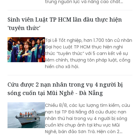
trung nguồn lực và nâng cao chất
lượng giáo dục. Việc sắp xếp phải hoàn
thành trước ngày 20/8/2026.
Sinh viên Luật TP HCM lần đầu thực hiện
'tuyên thức'
Tại Lễ Tốt nghiệp, hơn 1.700 tân cử nhân
Đại học Luật TP HCM thực hiện nghi
thức “tuyên thức” với 5 cam kết về sự
liêm chính, thượng tôn pháp luật, cống
hiến cho xã hội.
Cứu được 2 nạn nhân trong vụ 4 người bị
sóng cuốn tại Mũi Nghê - Đà Nẵng
Chiều 8/8, các lực lượng tìm kiếm, cứu
nạn tại TP Đà Nẵng đã cứu được nạn
nhân thứ hai trong vụ 4 người bị sóng
cuốn khi chụp ảnh tại khu vực Mũi
Nghê, bán đảo Sơn Trà. Hiện còn 2
người chưa tìm thấy.