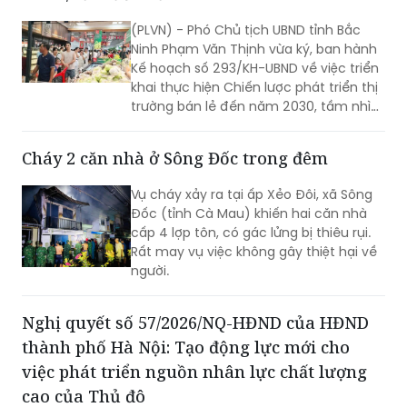
(PLVN) - Phó Chủ tịch UBND tỉnh Bắc
Ninh Phạm Văn Thịnh vừa ký, ban hành
Kế hoạch số 293/KH-UBND về việc triển
khai thực hiện Chiến lược phát triển thị
trường bán lẻ đến năm 2030, tầm nhìn
đến năm 2050 trên địa bàn tỉnh Bắc
Ninh.
Cháy 2 căn nhà ở Sông Đốc trong đêm
Vụ cháy xảy ra tại ấp Xẻo Đôi, xã Sông
Đốc (tỉnh Cà Mau) khiến hai căn nhà
cấp 4 lợp tôn, có gác lửng bị thiêu rụi.
Rất may vụ việc không gây thiệt hại về
người.
Nghị quyết số 57/2026/NQ-HĐND của HĐND
thành phố Hà Nội: Tạo động lực mới cho
việc phát triển nguồn nhân lực chất lượng
cao của Thủ đô