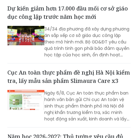
sức.
Dự kiến giảm hơn 17.000 đầu mối cơ sở giáo
dục công lập trước năm học mới
34/34 địa phương đã xây dựng phương
án sắp xếp cơ sở giáo dục công lập
theo mô hình mới. Bộ GD&ĐT yêu cầu
quá trình tinh gọn phải bảo đảm quyền
học tập của học sinh, ổn định hoạt
động trường học và quyền, lợi ích hợp
pháp của đội ngũ nhà giáo.
Cục An toàn thực phẩm đề nghị Hà Nội kiểm
tra, lấy mẫu sản phẩm Slimaura Care x3
Ngày 6/8, Cục An toàn thực phẩm ban
hành văn bản gửi Chi cục An toàn vệ
sinh thực phẩm thành phố Hà Nội đề
nghị khẩn trương kiểm tra, xác minh
hoạt động sản xuất, kinh doanh và lấy
mẫu kiểm nghiệm đối với sản phẩm
thực phẩm Slimaura Care x3.
Năm học 2026-2027: Thủ tướng yêu cầu đủ