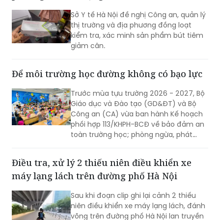
Sở Y tế Hà Nội đề nghị Công an, quản lý
thị trường và địa phương đồng loạt
kiểm tra, xác minh sản phẩm bút tiêm
giảm cân.
Để môi trường học đường không có bạo lực
Trước mùa tựu trường 2026 - 2027, Bộ
Giáo dục và Đào tạo (GD&ĐT) và Bộ
Công an (CA) vừa ban hành Kế hoạch
phối hợp 113/KHPH-BCĐ về bảo đảm an
toàn trường học; phòng ngừa, phát
hiện sớm và xử lý kịp thời các vụ việc
bạo lực học đường (BLHĐ), xâm hại trẻ
Điều tra, xử lý 2 thiếu niên điều khiển xe
em, vi phạm pháp luật của học sinh
máy lạng lách trên đường phố Hà Nội
(HS).
Sau khi đoạn clip ghi lại cảnh 2 thiếu
niên điều khiển xe máy lạng lách, đánh
võng trên đường phố Hà Nội lan truyền