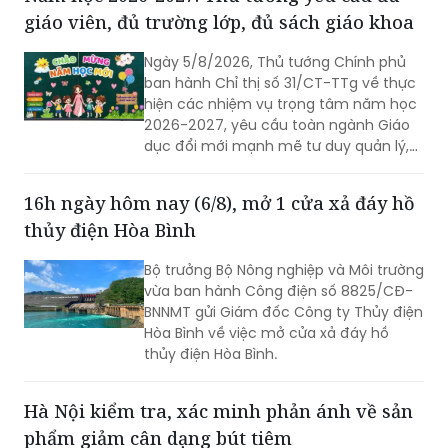
giáo viên, đủ trường lớp, đủ sách giáo khoa
Ngày 5/8/2026, Thủ tướng Chính phủ
ban hành Chỉ thị số 31/CT-TTg về thực
hiện các nhiệm vụ trọng tâm năm học
2026-2027, yêu cầu toàn ngành Giáo
dục đổi mới mạnh mẽ tư duy quản lý,
khắc phục bệnh thành tích, bảo đảm
đủ giáo viên, trường lớp, sách giáo
16h ngày hôm nay (6/8), mở 1 cửa xả đáy hồ
khoa; đồng thời đẩy mạnh chuyển đổi
thủy điện Hòa Bình
số, ứng dụng trí tuệ nhân tạo có kiểm
soát và xây dựng môi trường học
Bộ trưởng Bộ Nông nghiệp và Môi trường
đường an toàn, lành mạnh.
vừa ban hành Công điện số 8825/CĐ-
BNNMT gửi Giám đốc Công ty Thủy điện
Hòa Bình về việc mở cửa xả đáy hồ
thủy điện Hòa Bình.
Hà Nội kiểm tra, xác minh phản ánh về sản
phẩm giảm cân dạng bút tiêm