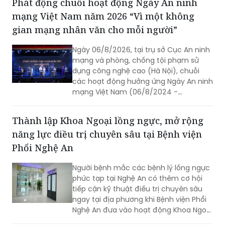
Phát động chuỗi hoạt động Ngày An ninh
quyền học tập của học sinh.
mạng Việt Nam năm 2026 “Vì một không
gian mạng nhân văn cho mỗi người”
Ngày 06/8/2026, tại trụ sở Cục An ninh
mạng và phòng, chống tội phạm sử
dụng công nghệ cao (Hà Nội), chuỗi
các hoạt động hưởng ứng Ngày An ninh
mạng Việt Nam (06/8/2024 -
06/8/2026) do Ban Chỉ đạo An ninh
mạng quốc gia phối hợp Bộ Công an tổ
Thành lập Khoa Ngoại lồng ngực, mở rộng
chức đã diễn ra trọng thể với chủ đề
năng lực điều trị chuyên sâu tại Bệnh viện
xuyên suốt: “Vì một không gian mạng
nhân văn cho mỗi người”.
Phổi Nghệ An
Người bệnh mắc các bệnh lý lồng ngực
phức tạp tại Nghệ An có thêm cơ hội
tiếp cận kỹ thuật điều trị chuyên sâu
ngay tại địa phương khi Bệnh viện Phổi
Nghệ An đưa vào hoạt động Khoa Ngoại
lồng ngực và Phẫu thuật - Gây mê hồi