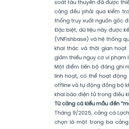
soát tàu thuyền đã được thiế
cảng đều phải qua kiểm tra
thống truy xuất nguồn gốc đi
Đặc biệt, dữ liệu này được kế
(VNFishbase) và hệ thống qu
khai thác và thời gian hoạ
giảm thiểu nguy cơ vi phạm I
Một điểm tiến bộ đáng ghi n
linh hoạt, có thể hoạt động c
offline và tự động đồng bộ kh
khai báo điện tử trong điều k
Từ cảng cá kiểu mẫu đến “mắt
Tháng 9/2025, cảng cá Lạch
chọn là một trong ba cảng