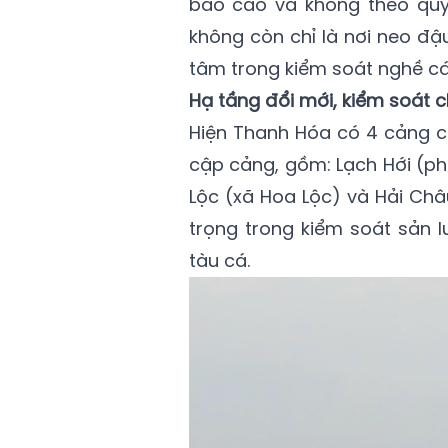
báo cáo và không theo quy 
không còn chỉ là nơi neo đậ
tâm trong kiểm soát nghề cá
Hạ tầng đổi mới, kiểm soát 
Hiện Thanh Hóa có 4 cảng cá
cập cảng, gồm: Lạch Hới (p
Lộc (xã Hoa Lộc) và Hải Ch
trọng trong kiểm soát sản l
tàu cá.