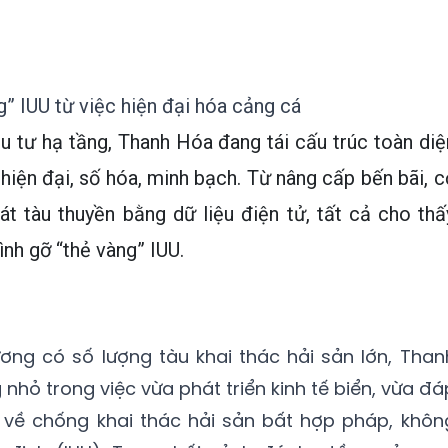
” IUU từ việc hiện đại hóa cảng cá
u tư hạ tầng, Thanh Hóa đang tái cấu trúc toàn diệ
iện đại, số hóa, minh bạch. Từ nâng cấp bến bãi, c
t tàu thuyền bằng dữ liệu điện tử, tất cả cho thấ
ình gỡ “thẻ vàng” IUU.
ơng có số lượng tàu khai thác hải sản lớn, Than
nhỏ trong việc vừa phát triển kinh tế biển, vừa đá
 về chống khai thác hải sản bất hợp pháp, khôn