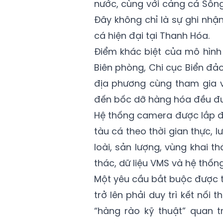
nước, cùng với cảng cá Sôn
Đây không chỉ là sự ghi nhậ
cá hiện đại tại Thanh Hóa.
Điểm khác biệt của mô hình
Biên phòng, Chi cục Biển đả
địa phương cùng tham gia v
đến bốc dỡ hàng hóa đều đư
Hệ thống camera được lắp đặ
tàu cá theo thời gian thực, l
loài, sản lượng, vùng khai t
thác, dữ liệu VMS và hệ thốn
Một yêu cầu bắt buộc được t
trở lên phải duy trì kết nối 
“hàng rào kỹ thuật” quan 