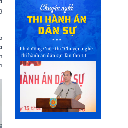
á
g
a
a
Phát động Cuộc thi “Chuyện nghề
Thi hành án dân sự” lần thứ III
n
h