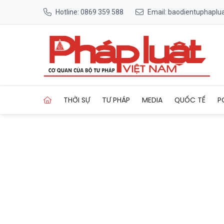
Hotline: 0869 359 588
Email: baodientuphapl
Trang chủ Thanh Hóa nỗ lực 
THỜI SỰ
TƯ PHÁP
MEDIA
QUỐC TẾ
P