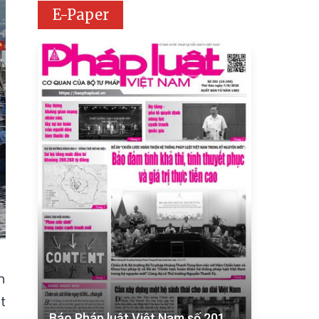
E-Paper
n
t
Báo Pháp luật Việt Nam số 201