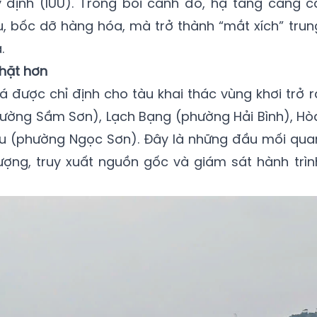
định (IUU). Trong bối cảnh đó, hạ tầng cảng c
u, bốc dỡ hàng hóa, mà trở thành “mắt xích” trun
.
chặt hơn
 được chỉ định cho tàu khai thác vùng khơi trở r
hường Sầm Sơn), Lạch Bạng (phường Hải Bình), Hò
âu (phường Ngọc Sơn). Đây là những đầu mối qua
ượng, truy xuất nguồn gốc và giám sát hành trìn