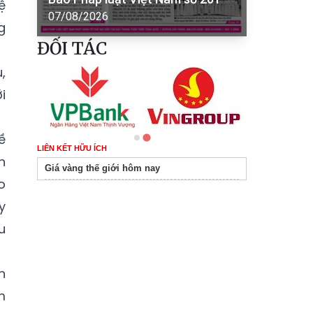
ệ
07/08/2026
g
ĐỐI TÁC
,
i
ề
LIÊN KẾT HỮU ÍCH
h
Giá vàng thế giới hôm nay
o
y
u
n
m