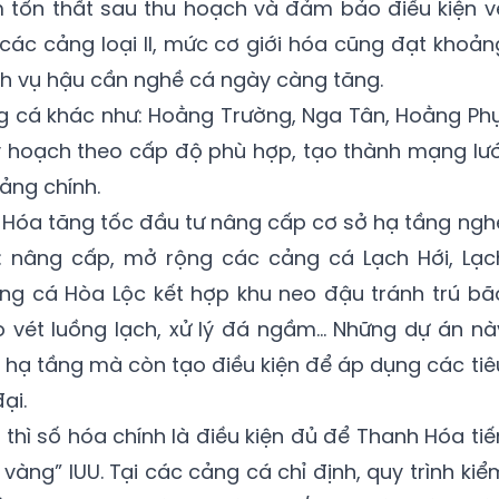
ảm tổn thất sau thu hoạch và đảm bảo điều kiện v
 các cảng loại II, mức cơ giới hóa cũng đạt khoản
h vụ hậu cần nghề cá ngày càng tăng.
g cá khác như: Hoằng Trường, Nga Tân, Hoằng Phụ
hoạch theo cấp độ phù hợp, tạo thành mạng lướ
cảng chính.
 Hóa tăng tốc đầu tư nâng cấp cơ sở hạ tầng ngh
: nâng cấp, mở rộng các cảng cá Lạch Hới, Lạc
g cá Hòa Lộc kết hợp khu neo đậu tránh trú bã
o vét luồng lạch, xử lý đá ngầm… Những dự án nà
n hạ tầng mà còn tạo điều kiện để áp dụng các tiê
ại.
 thì số hóa chính là điều kiện đủ để Thanh Hóa tiế
vàng” IUU. Tại các cảng cá chỉ định, quy trình kiể