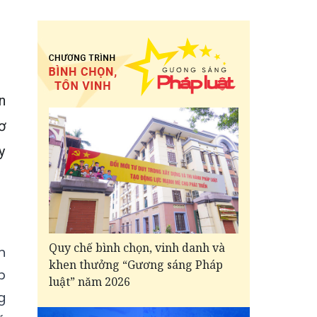
n
ơ
y
Quy chế bình chọn, vinh danh và
h
khen thưởng “Gương sáng Pháp
p
luật” năm 2026
g