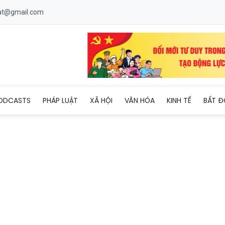
uat@gmail.com
gỡ “thẻ vàng” IUU từ việc hiện đại hóa cảng cá
ODCASTS
PHÁP LUẬT
XÃ HỘI
VĂN HÓA
KINH TẾ
BẤT Đ