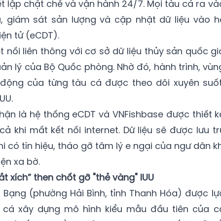
t lập chặt chẽ và vận hành 24/7. Mọi tàu cá ra và
, giám sát sản lượng và cập nhật dữ liệu vào h
ện tử (eCDT).
t nối liên thông với cơ sở dữ liệu thủy sản quốc gi
ản lý của Bộ Quốc phòng. Nhờ đó, hành trình, vùn
t động của từng tàu cá được theo dõi xuyên suốt
UU.
hận là hệ thống eCDT và VNFishbase được thiết k
ả khi mất kết nối internet. Dữ liệu sẽ được lưu tr
i có tín hiệu, tháo gỡ tâm lý e ngại của ngư dân kh
iện xa bờ.
 xích” then chốt gỡ "thẻ vàng" IUU
 Bạng (phường Hải Bình, tỉnh Thanh Hóa) được lự
 cá xây dựng mô hình kiểu mẫu đầu tiên của c