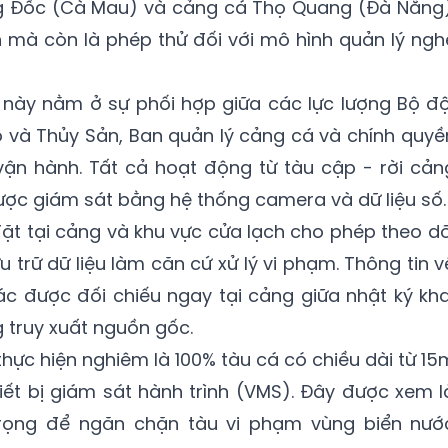
g Đốc (Cà Mau) và cảng cá Thọ Quang (Đà Nẵng)
n mà còn là phép thử đối với mô hình quản lý ngh
 này nằm ở sự phối hợp giữa các lực lượng Bộ độ
o và Thủy Sản, Ban quản lý cảng cá và chính quyề
ận hành. Tất cả hoạt động từ tàu cập - rời cản
ợc giám sát bằng hệ thống camera và dữ liệu số.
t tại cảng và khu vực cửa lạch cho phép theo dõ
ưu trữ dữ liệu làm căn cứ xử lý vi phạm. Thông tin v
hác được đối chiếu ngay tại cảng giữa nhật ký kha
g truy xuất nguồn gốc.
hực hiện nghiêm là 100% tàu cá có chiều dài từ 15
thiết bị giám sát hành trình (VMS). Đây được xem l
trọng để ngăn chặn tàu vi phạm vùng biển nướ