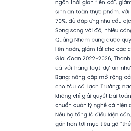
ngắn thời gian “lên cá”, gi
sinh an toàn thực phẩm. Với
70%, đủ đáp ứng nhu cầu dịc
Song song với đó, nhiều cản
Quảng Nham cũng được quy 
liên hoàn, giảm tải cho các 
Giai đoạn 2022-2026, Thanh
cá với hàng loạt dự án như
Bạng; nâng cấp mở rộng cản
cho tàu cá Lạch Trường; nạ
không chỉ giải quyết bài toá
chuẩn quản lý nghề cá hiện đ
Nếu hạ tầng là điều kiện cần,
gần hơn tới mục tiêu gỡ “thẻ 