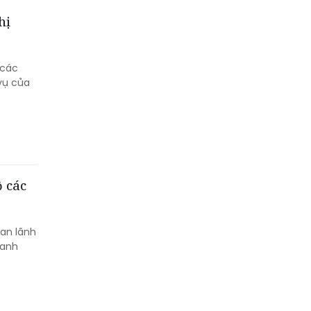
hị
 các
vụ của
ộ các
ban lãnh
hanh