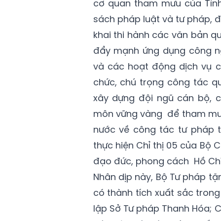
cơ quan tham mưu của Tỉnh 
sách pháp luật và tư pháp, đ
khai thi hành các văn bản q
đẩy mạnh ứng dụng công ngh
và các hoạt động dịch vụ cô
chức, chú trọng công tác q
xây dựng đội ngũ cán bộ, cô
môn vững vàng để tham mưu 
nước về công tác tư pháp t
thực hiện Chỉ thị 05 của Bộ 
đạo đức, phong cách Hồ Chí
Nhân dịp này, Bộ Tư pháp tặ
có thành tích xuất sắc tron
lập Sở Tư pháp Thanh Hóa; C