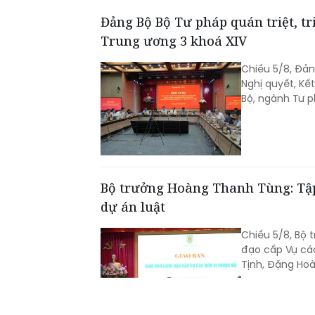
Đảng Bộ Bộ Tư pháp quán triệt, tr
Trung ương 3 khoá XIV
Chiều 5/8, Đảng
Nghị quyết, Kế
Bộ, ngành Tư p
Bộ trưởng Hoàng Thanh Tùng: Tập 
dự án luật
Chiều 5/8, Bộ 
đạo cấp Vụ cá
Tịnh, Đặng Hoà