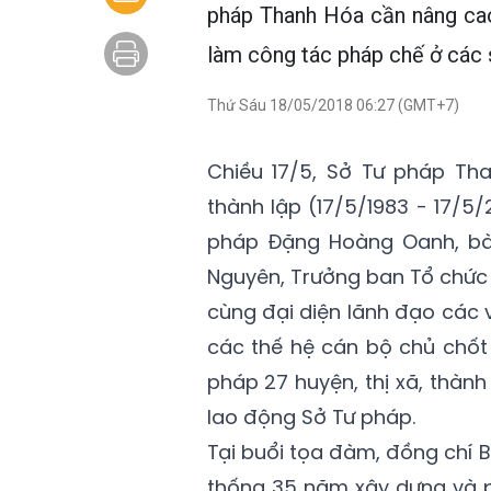
pháp Thanh Hóa cần nâng cao
làm công tác pháp chế ở các 
Thứ Sáu 18/05/2018 06:27 (GMT+7)
Chiều 17/5, Sở Tư pháp T
thành lập (17/5/1983 - 17/5
pháp Đặng Hoàng Oanh, bà L
Nguyên, Trưởng ban Tổ chức 
cùng đại diện lãnh đạo các 
các thế hệ cán bộ chủ chốt
pháp 27 huyện, thị xã, thành
lao động Sở Tư pháp.
Tại buổi tọa đàm, đồng chí 
thống 35 năm xây dựng và ph