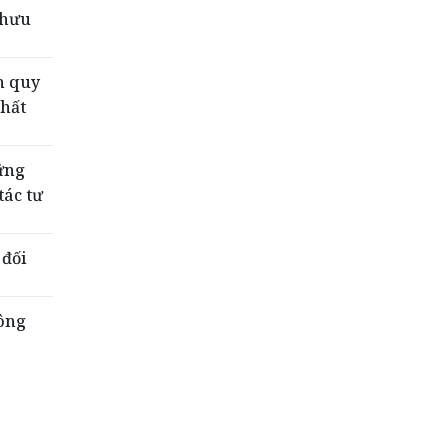
 hưu
n quy
hất
ững
tác tư
 đối
công