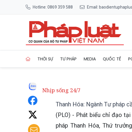
Hotline: 0869 359 588
Email: baodientuphapl
Trang chủ Thanh Hóa: Ngành
THỜI SỰ
TƯ PHÁP
MEDIA
QUỐC TẾ
P
Nhịp sống 24/7
Thanh Hóa: Ngành Tư pháp cần
(PLO) - Phát biểu chỉ đạo tạ
pháp Thanh Hóa, Thứ trưởn