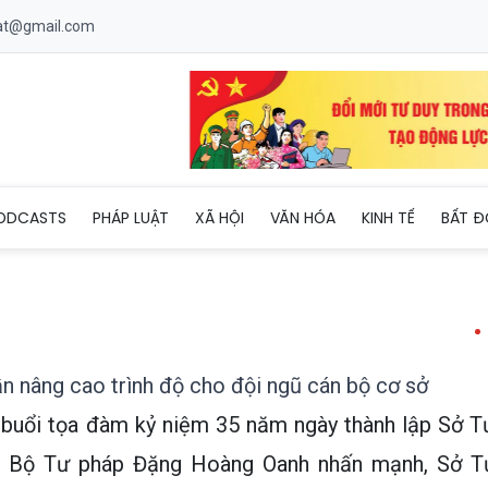
uat@gmail.com
 Tư pháp cần nâng cao trình độ cho đội ngũ cán bộ cơ sở
ODCASTS
PHÁP LUẬT
XÃ HỘI
VĂN HÓA
KINH TẾ
BẤT Đ
 nâng cao trình độ cho đội ngũ cán bộ cơ sở
i buổi tọa đàm kỷ niệm 35 năm ngày thành lập Sở T
g Bộ Tư pháp Đặng Hoàng Oanh nhấn mạnh, Sở T