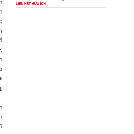
h
LIÊN KẾT HỮU ÍCH
n
;
h
ổ
,
n
à
i
,
n
h
5