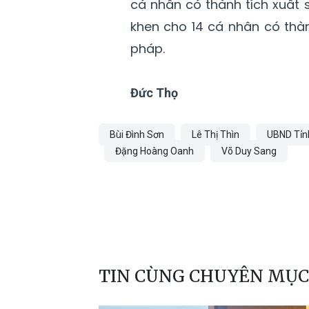
cá nhân có thành tích xuất 
khen cho 14 cá nhân có thà
pháp.
Đức Thọ
Bùi Đình Sơn
Lê Thị Thìn
UBND Tỉn
Đặng Hoàng Oanh
Võ Duy Sang
TIN CÙNG CHUYÊN MỤC