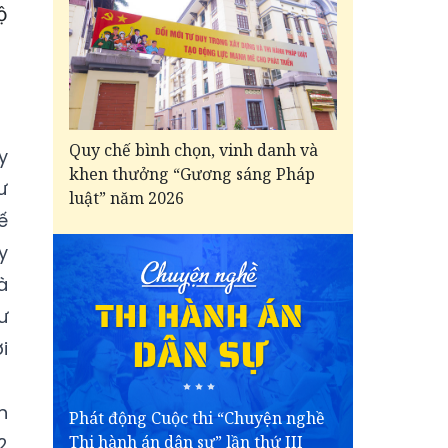
ộ
Quy chế bình chọn, vinh danh và
y
khen thưởng “Gương sáng Pháp
ư
luật” năm 2026
ế
y
à
ư
i
n
Phát động Cuộc thi “Chuyện nghề
Thi hành án dân sự” lần thứ III
2