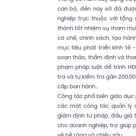
cán bộ, đến nay sở đã được
nghiệp trực thuộc với tổng
thành tốt nhiệm vụ tham mưu
cơ chế, chính sách, tạo hàn
mục tiêu phát triển kinh tế 
soạn thảo, thẩm định và tha
phạm pháp luật để trình HĐ
tra và tự kiểm tra gần 200.
cấp ban hành...
Công tác phổ biến giáo dục
các mặt công tác quản lý n
giám định tư pháp, đấu giá tà
cho doanh nghiệp, trợ giúp 
về bề rộng và chiều sâu.