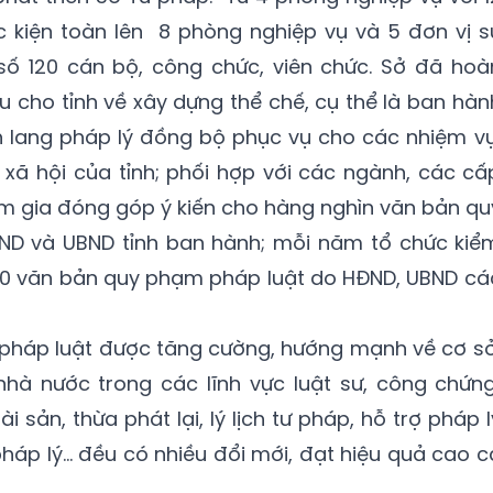
 kiện toàn lên 8 phòng nghiệp vụ và 5 đơn vị s
 số 120 cán bộ, công chức, viên chức. Sở đã hoà
 cho tỉnh về xây dựng thể chế, cụ thể là ban hàn
h lang pháp lý đồng bộ phục vụ cho các nhiệm vụ
- xã hội của tỉnh; phối hợp với các ngành, các cấ
m gia đóng góp ý kiến cho hàng nghìn văn bản qu
ND và UBND tỉnh ban hành; mỗi năm tổ chức kiể
000 văn bản quy phạm pháp luật do HĐND, UBND cá
 pháp luật được tăng cường, hướng mạnh về cơ sở
hà nước trong các lĩnh vực luật sư, công chứng
i sản, thừa phát lại, lý lịch tư pháp, hỗ trợ pháp l
pháp lý… đều có nhiều đổi mới, đạt hiệu quả cao c