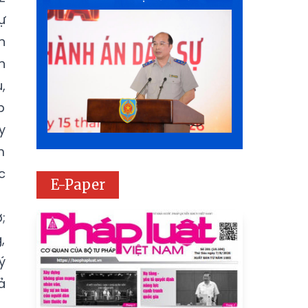
ự
n
h
,
p
y
m
c
E-Paper
;
,
ý
ả