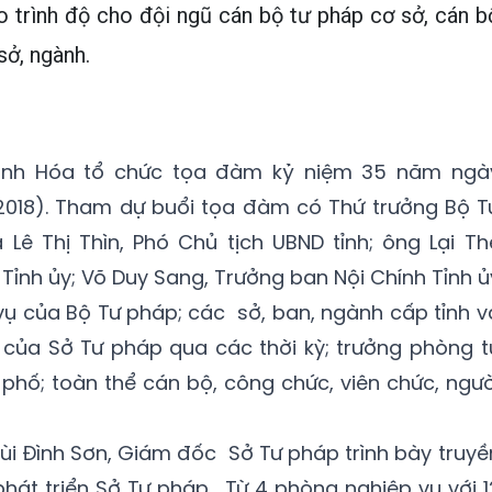
 trình độ cho đội ngũ cán bộ tư pháp cơ sở, cán b
sở, ngành.
hanh Hóa tổ chức tọa đàm kỷ niệm 35 năm ngà
/2018). Tham dự buổi tọa đàm có Thứ trưởng Bộ T
ê Thị Thìn, Phó Chủ tịch UBND tỉnh; ông Lại Th
Tỉnh ủy; Võ Duy Sang, Trưởng ban Nội Chính Tỉnh ủ
vụ của Bộ Tư pháp; các sở, ban, ngành cấp tỉnh v
 của Sở Tư pháp qua các thời kỳ; trưởng phòng t
 phố; toàn thể cán bộ, công chức, viên chức, ngườ
Bùi Đình Sơn, Giám đốc Sở Tư pháp trình bày truyề
át triển Sở Tư pháp. Từ 4 phòng nghiệp vụ với 1