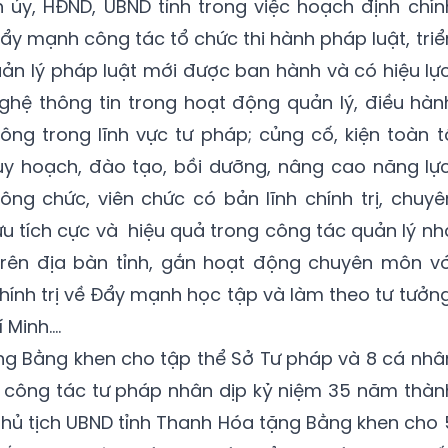
ủy, HĐND, UBND tỉnh trong việc hoạch định chín
ẩy mạnh công tác tổ chức thi hành pháp luật, triể
uản lý pháp luật mới được ban hành và có hiệu lực
ệ thông tin trong hoạt động quản lý, điều hàn
ng trong lĩnh vực tư pháp; củng cố, kiện toàn t
uy hoạch, đào tạo, bồi dưỡng, nâng cao năng lực
ng chức, viên chức có bản lĩnh chính trị, chuyê
tích cực và hiệu quả trong công tác quản lý nh
rên địa bàn tỉnh, gắn hoạt động chuyên môn vớ
Chính trị về Đẩy mạnh học tập và làm theo tư tưởng
 Minh….
ng Bằng khen cho tập thể Sở Tư pháp và 8 cá nhâ
g công tác tư pháp nhân dịp kỷ niệm 35 năm thàn
hủ tịch UBND tỉnh Thanh Hóa tặng Bằng khen cho 