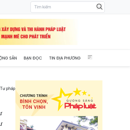
ỘNG SẢN
BẠN ĐỌC
TIN ĐỊA PHƯƠNG
Tư pháp
ư
ư