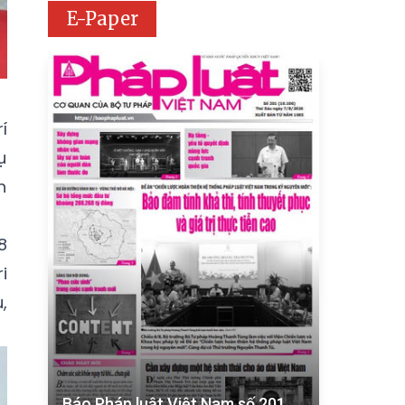
E-Paper
í
ụ
h
8
i
,
Báo Pháp luật Việt Nam số 201