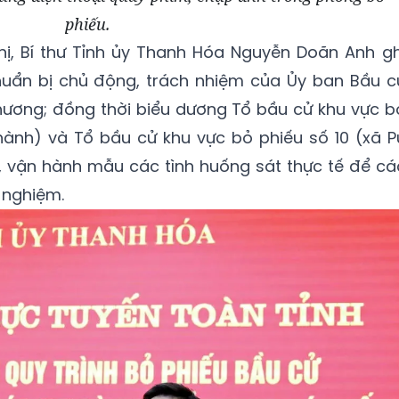
phiếu.
ghị, Bí thư Tỉnh ủy Thanh Hóa Nguyễn Doãn Anh gh
uẩn bị chủ động, trách nhiệm của Ủy ban Bầu c
phương; đồng thời biểu dương Tổ bầu cử khu vực b
ành) và Tổ bầu cử khu vực bỏ phiếu số 10 (xã P
, vận hành mẫu các tình huống sát thực tế để cá
 nghiệm.