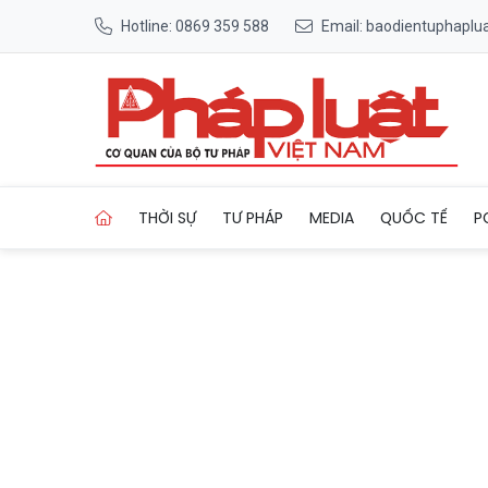
Hotline: 0869 359 588
Email: baodientuphapl
Trang chủ Thanh Hóa diễn t
THỜI SỰ
TƯ PHÁP
MEDIA
QUỐC TẾ
P