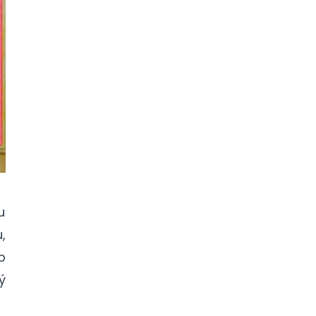
u
,
p
ý