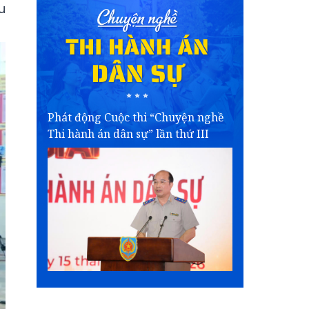
u
Phát động Cuộc thi “Chuyện nghề
Thi hành án dân sự” lần thứ III