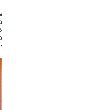
i
ử
ỏ
ù
c