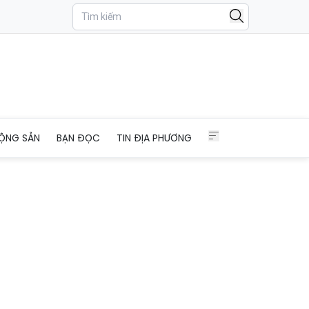
ỘNG SẢN
BẠN ĐỌC
TIN ĐỊA PHƯƠNG