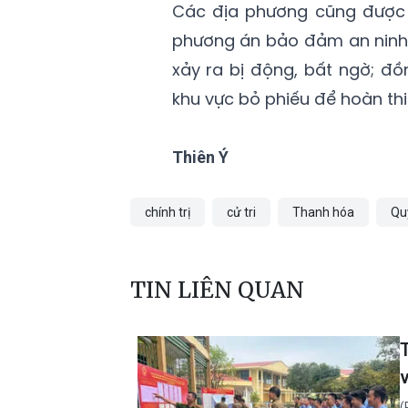
Các địa phương cũng được 
phương án bảo đảm an ninh t
xảy ra bị động, bất ngờ; đồ
khu vực bỏ phiếu để hoàn thi
Thiên Ý
chính trị
cử tri
Thanh hóa
Qu
TIN LIÊN QUAN
(