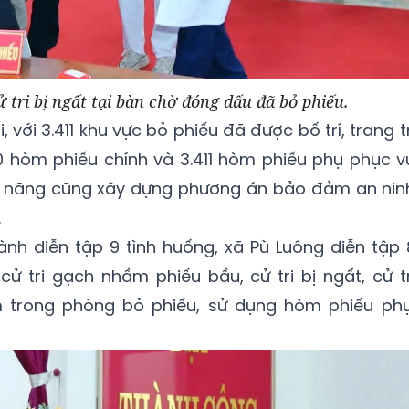
 tri bị ngất tại bàn chờ đóng dấu đã bỏ phiếu.
i, với 3.411 khu vực bỏ phiếu đã được bố trí, trang tr
0 hòm phiếu chính và 3.411 hòm phiếu phụ phục v
c năng cũng xây dựng phương án bảo đảm an nin
.
ành diễn tập 9 tình huống, xã Pù Luông diễn tập 
cử tri gạch nhầm phiếu bầu, cử tri bị ngất, cử tr
m trong phòng bỏ phiếu, sử dụng hòm phiếu phụ