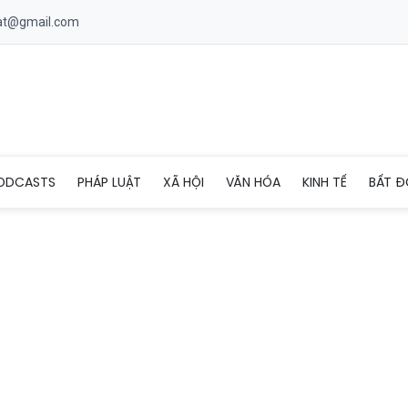
uat@gmail.com
ập tình huống trong bầu cử đại biểu Quốc hội và HĐND các cấp
ODCASTS
PHÁP LUẬT
XÃ HỘI
VĂN HÓA
KINH TẾ
BẤT Đ