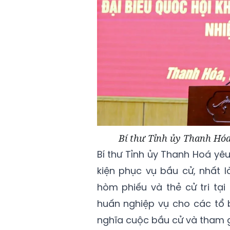
Bí thư Tỉnh ủy Thanh Hóa
Bí thư Tỉnh ủy Thanh Hoá yê
kiện phục vụ bầu cử, nhất là 
hòm phiếu và thẻ cử tri tại
huấn nghiệp vụ cho các tổ b
nghĩa cuộc bầu cử và tham g