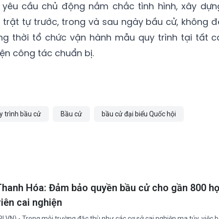
yêu cầu chủ động nắm chắc tình hình, xây dựn
rật tự trước, trong và sau ngày bầu cử, không đ
ng thời tổ chức vận hành mẫu quy trình tại tất c
ện công tác chuẩn bị.
y trình bầu cử
Bầu cử
bầu cử đại biểu Quốc hội
Thanh Hóa: Đảm bảo quyền bầu cử cho gần 800 h
viên cai nghiện
PLVN) - Trong môi trường đặc thù như các cơ sở cai nghiện ma túy, việc 