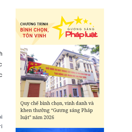
h
c
c
Quy chế bình chọn, vinh danh và
khen thưởng “Gương sáng Pháp
i
luật” năm 2026
i