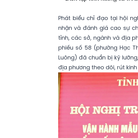
Phát biểu chỉ đạo tại hội n
nhận và đánh giá cao sự ch
tỉnh, các sở, ngành và địa 
phiếu số 58 (phường Hạc Th
Luông) đã chuẩn bị kỹ lưỡng
địa phương theo dõi, rút kinh