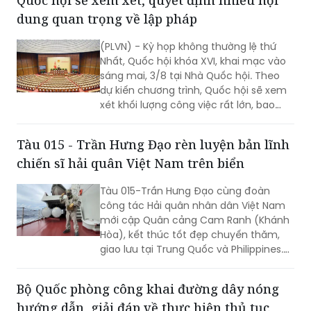
Nhất, Quốc hội khóa XVI, khai mạc vào
chủ trương của Đảng nhanh chóng đi
sáng mai, 3/8 tại Nhà Quốc hội. Theo
vào cuộc sống thông qua những quyết
dự kiến chương trình, Quốc hội sẽ xem
sách kịp thời của QH.
xét khối lượng công việc rất lớn, bao
gồm dự kiến biểu quyết thông qua
nhiều dự án luật quan trọng...
Tàu 015 - Trần Hưng Đạo rèn luyện bản lĩnh
chiến sĩ hải quân Việt Nam trên biển
Tàu 015-Trần Hưng Đạo cùng đoàn
công tác Hải quân nhân dân Việt Nam
mới cập Quân cảng Cam Ranh (Khánh
Hòa), kết thúc tốt đẹp chuyến thăm,
giao lưu tại Trung Quốc và Philippines.
Trong điều kiện hoạt động liên tục trên
biển, tàu đã duy trì nghiêm các chế độ
Bộ Quốc phòng công khai đường dây nóng
trực sẵn sàng chiến đấu, trực canh, đi
hướng dẫn, giải đáp về thực hiện thủ tục
ca; tổ chức luyện tập các phương án...
hành chính
Văn phòng Bộ Quốc phòng mới thông