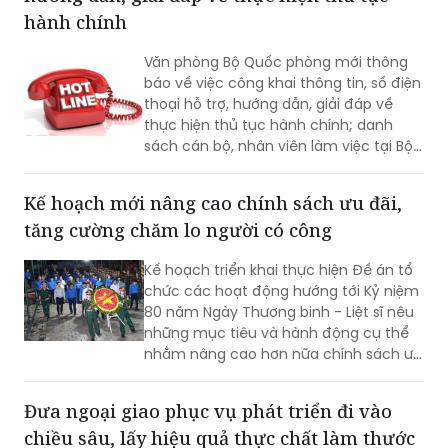
báo về việc công khai thông tin, số điện
thoại hỗ trợ, hướng dẫn, giải đáp về
thực hiện thủ tục hành chính; danh
sách cán bộ, nhân viên làm việc tại Bộ
phận Một cửa Bộ Quốc phòng.
Kế hoạch mới nâng cao chính sách ưu đãi,
tăng cường chăm lo người có công
Kế hoạch triển khai thực hiện Đề án tổ
chức các hoạt động hướng tới Kỷ niệm
80 năm Ngày Thương binh - Liệt sĩ nêu
những mục tiêu và hành động cụ thể
nhằm nâng cao hơn nữa chính sách ưu
đãi, chăm lo đời sống người có công và
thân nhân người có công; xác định rõ
Đưa ngoại giao phục vụ phát triển đi vào
trách nhiệm của người đứng đầu các
chiều sâu, lấy hiệu quả thực chất làm thước
bộ, cơ quan trung ương và địa phương
trong tổ chức triển khai...
đo
(PLVN) - Sáng 1/8, tại Hà Nội, Hội nghị