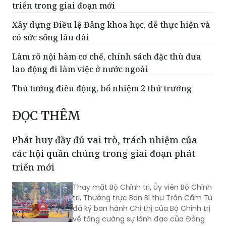
có sức sống lâu dài
Làm rõ nội hàm cơ chế, chính sách đặc thù đưa
lao động đi làm việc ở nước ngoài
Thủ tướng điều động, bổ nhiệm 2 thứ trưởng
ĐỌC THÊM
Phát huy đầy đủ vai trò, trách nhiệm của
các hội quần chúng trong giai đoạn phát
triển mới
Thay mặt Bộ Chính trị, Ủy viên Bộ Chính
trị, Thường trực Ban Bí thư Trần Cẩm Tú
đã ký ban hành Chỉ thị của Bộ Chính trị
về tăng cường sự lãnh đạo của Đảng
và phát huy vai trò của các hội quần
chúng trong giai đoạn phát triển mới
(Chỉ thị số 11-CT/TW)
Sau sắp xếp, giảm 46,33% số thôn, tổ dân