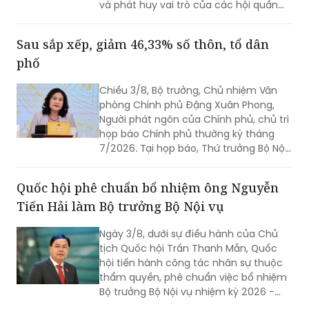
phố
Chiều 3/8, Bộ trưởng, Chủ nhiệm Văn
phòng Chính phủ Đặng Xuân Phong,
Người phát ngôn của Chính phủ, chủ trì
họp báo Chính phủ thường kỳ tháng
7/2026. Tại họp báo, Thứ trưởng Bộ Nội
vụ Nguyễn Thị Hà đã thông tin về kết
quả sắp xếp các thôn, tổ dân phố trên
Quốc hội phê chuẩn bổ nhiệm ông Nguyễn
toàn quốc.
Tiến Hải làm Bộ trưởng Bộ Nội vụ
Ngày 3/8, dưới sự điều hành của Chủ
tịch Quốc hội Trần Thanh Mẫn, Quốc
hội tiến hành công tác nhân sự thuộc
thẩm quyền, phê chuẩn việc bổ nhiệm
Bộ trưởng Bộ Nội vụ nhiệm kỳ 2026 -
2031 đối với ông Nguyễn Tiến Hải, Ủy
viên Ban Chấp hành Trung ương Đảng,
Khai mạc Kỳ họp Quốc hội không thường lệ
quyền Bộ trưởng Bộ Nội vụ.
thứ Nhất