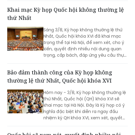
Sáng 3/8, Kỳ họp không thường lệ thứ
Nhất, Quốc hội khóa XVI đã khai mạc
trọng thể tại Hà Nội, để xem xét, cho ý
kiến, quyết định nhiều nội dung quan
trọng, cấp bách, đáp ứng yêu cầu thực
tiễn, vì sự phát triển nhanh, bền vững
của đất nước.
Bảo đảm thành công của Kỳ họp không
thường lệ thứ Nhất, Quốc hội khóa XVI
Hôm nay - 3/8, Kỳ họp không thường lệ
thứ Nhất, Quốc hội (QH) khóa XVI sẽ
khai mạc tại Hà Nội. Đây là Kỳ họp có ý
nghĩa đặc biệt khi diễn ra ngay đầu
nhiệm kỳ QH khóa XVI, xem xét, quyết
định nhiều nội dung quan trọng về
công tác lập pháp, công tác nhân sự
Quốc hội sẽ xem xét, quyết định nhiều nội
và các vấn đề thuộc thẩm quyền của
dung quan trọng về lập pháp
QH. Việc các cơ quan của QH và Chính
phủ khẩn trương hoàn tất công tác
(PLVN) - Kỳ họp không thường lệ thứ
chuẩn bị cho thấy quyết tâm đưa các