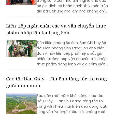
trong số 10 căn nhà tình nghĩa cho các
hộ gia đình có hoàn cảnh khó khăn trên
địa bàn. Những mái ấm mới không chỉ
giúp người dân an cư, ổn định cuộc
sống mà còn góp phần lan tỏa những
Liên tiếp ngăn chặn các vụ vận chuyển thực
giá trị nhân văn từ các hoạt động an
phẩm nhập lậu tại Lạng Sơn
sinh xã hội của ngành Điện.
Đồn Biên phòng Ba Sơn, Ban Chỉ huy Bộ
đội Biên phòng tỉnh Lạng Sơn cho biết,
đơn vị này liên tiếp phát hiện, bắt giữ
nhiều trường hợp vận chuyển trái phép
thực phẩm đông lạnh và gia cầm giống
không rõ nguồn gốc từ biên giới đưa
vào nội địa.
Cao tốc Dầu Giây - Tân Phú tăng tốc thi công
giữa mùa mưa
Sau gần một năm khởi công, cao tốc
Dầu Giây - Tân Phú đang tăng tốc thi
công với nhiều mũi triển khai đồng loạt,
song vẫn "vướng" khâu giải phóng mặt