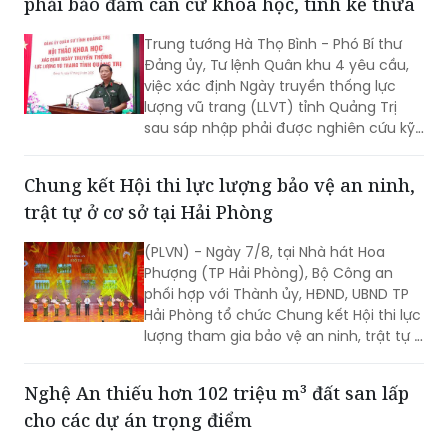
phải bảo đảm căn cứ khoa học, tính kế thừa
Trung tướng Hà Thọ Bình - Phó Bí thư
Đảng ủy, Tư lệnh Quân khu 4 yêu cầu,
việc xác định Ngày truyền thống lực
lượng vũ trang (LLVT) tỉnh Quảng Trị
sau sáp nhập phải được nghiên cứu kỹ
lưỡng, bảo đảm căn cứ khoa học, tính
kế thừa và tạo sự đồng thuận cao...
Chung kết Hội thi lực lượng bảo vệ an ninh,
trật tự ở cơ sở tại Hải Phòng
(PLVN) - Ngày 7/8, tại Nhà hát Hoa
Phượng (TP Hải Phòng), Bộ Công an
phối hợp với Thành ủy, HĐND, UBND TP
Hải Phòng tổ chức Chung kết Hội thi lực
lượng tham gia bảo vệ an ninh, trật tự ở
cơ sở giỏi toàn quốc lần thứ nhất, năm
2026 với chủ đề "Vững nghiệp vụ - Trọn
Nghệ An thiếu hơn 102 triệu m³ đất san lấp
niềm tin. Vì an ninh Tổ quốc và bình yên
cho các dự án trọng điểm
cuộc sống".