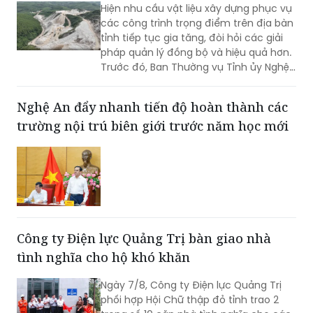
Hiện nhu cầu vật liệu xây dựng phục vụ
các công trình trọng điểm trên địa bàn
tỉnh tiếp tục gia tăng, đòi hỏi các giải
pháp quản lý đồng bộ và hiệu quả hơn.
Trước đó, Ban Thường vụ Tỉnh ủy Nghệ
An đã ban hành Kết luận về tăng cường
công tác quản lý hoạt động khoáng
Nghệ An đẩy nhanh tiến độ hoàn thành các
sản trên địa bàn tỉnh.
trường nội trú biên giới trước năm học mới
Công ty Điện lực Quảng Trị bàn giao nhà
tình nghĩa cho hộ khó khăn
Ngày 7/8, Công ty Điện lực Quảng Trị
phối hợp Hội Chữ thập đỏ tỉnh trao 2