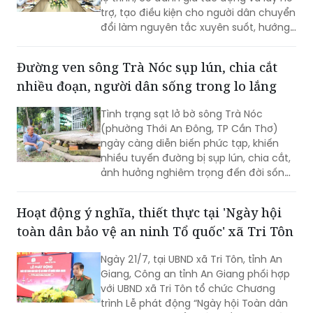
trợ, tạo điều kiện cho người dân chuyển
đổi làm nguyên tắc xuyên suốt, hướng
tới mục tiêu cải thiện chất lượng môi
trường không khí, phát triển giao thông
Đường ven sông Trà Nóc sụp lún, chia cắt
công cộng hiện đại và xây dựng Thủ đô
nhiều đoạn, người dân sống trong lo lắng
xanh, văn minh, bền vững.
Tình trạng sạt lở bờ sông Trà Nóc
(phường Thới An Đông, TP Cần Thơ)
ngày càng diễn biến phức tạp, khiến
nhiều tuyến đường bị sụp lún, chia cắt,
ảnh hưởng nghiêm trọng đến đời sống
của hàng trăm hộ dân. Không ít gia
đình phải tự bỏ tiền gia cố bờ sông,
Hoạt động ý nghĩa, thiết thực tại 'Ngày hội
nâng đường để duy trì lối đi. Tuy nhiên,
toàn dân bảo vệ an ninh Tổ quốc' xã Tri Tôn
người dân vẫn thường trực nỗi lo sạt lở,
nhất là vào mùa mưa và thời điểm
Ngày 21/7, tại UBND xã Tri Tôn, tỉnh An
nước lớn.
Giang, Công an tỉnh An Giang phối hợp
với UBND xã Tri Tôn tổ chức Chương
trình Lễ phát động “Ngày hội Toàn dân