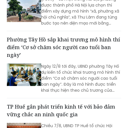
được thành phố Hà Nội lựa chọn thí
điểm xây dựng mô hình “xã, phường xã
hội chủ nghĩa”, xã Thư Lâm đang từng
bước tạo nên diện mạo mới bằng
những việc làm cụ thể, thiết thực. Từ
những tuyến đường được chỉnh trang,
Phường Tây Hồ sắp khai trương mô hình thí
hàng cây, bồn hoa được chăm sóc đến
điểm ‘Cơ sở chăm sóc người cao tuổi ban
các ao hồ được cải tạo, làm sạch…, tất
cả đều thể hiện sự vào cuộc của cả hệ
ngày’
thống chính trị cùng sự đồng thuận
của Nhân dân với mục tiêu lấy người
Ngày 12/8 tới đây, UBND phường Tây Hồ
dân làm trung tâm, lấy chất lượng
dự kiến tổ chức khai trương mô hình thí
cuộc sống làm thước đo cho sự phát
điểm “Cơ sở chăm sóc người cao tuổi
triển.
ban ngày”. Đây là mô hình được triển
khai thực hiện theo chủ trương của
Thành phố Hà Nội về thí điểm mô hình
chăm sóc người cao tuổi ban ngày tại
TP Huế gắn phát triển kinh tế với bảo đảm
xã, phường.
vững chắc an ninh quốc gia
Chiều 7/8, UBND TP Huế tổ chức Hội