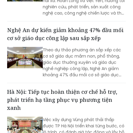
hai xã: Hoàn Long và Việt Yên, hướng tới
nghiên cứu, phát triển, sản xuất công
nghệ cao, công nghệ chiến lược và thu
hút các nguồn lực đầu tư vào lĩnh vực
khoa học, công nghệ.
Nghệ An dự kiến giảm khoảng 47% đầu mối
cơ sở giáo dục công lập sau sắp xếp
Theo dự thảo phương án sắp xếp các
cơ sở giáo dục mầm non, phổ thông,
giáo dục thường xuyên và giáo dục
nghề nghiệp công lập, Nghệ An giảm
khoảng 47% đầu mối cơ sở giáo dục
công lập, thuộc nhóm địa phương có tỷ
lệ sắp xếp cao trong cả nước.
Hà Nội: Tiếp tục hoàn thiện cơ chế hỗ trợ,
phát triển hạ tầng phục vụ phương tiện
xanh
Việc xây dựng Vùng phát thải thấp
được TP Hà Nội triển khai từng bước, có
lộ trình, có đánh giá tác động và lấy hỗ