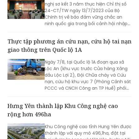
nghị sơ kết 3 năm thực hiện Chỉ thị số
24-CT/TW ngày 13/7/2023 của Bộ
Chính trị về bảo đảm vững chắc an
ninh quốc gia trong bối cảnh hội nhập
quốc tế toàn diện, sâu rộng.
Thực tập phương án cứu nạn, cứu hộ tai nạn
giao thông trên Quốc lộ 1A
Ngày 7/8, tại Quốc lộ 1A đoạn qua xã
Lộc An (khu vực trước Cửa hàng Xăng
dầu Lộc Lợi 2), Đội Chữa cháy và Cứu
nạn, cứu hộ khu vực 7 (Phòng Cảnh sát
PCCC và CNCH Công an TP Huế) phối
hợp UBND xã Lộc An tổ chức thực tập
phương án cứu nạn, cứu hộ đối với tình
Hưng Yên thành lập Khu Công nghệ cao
huống tai nạn giao thông đường bộ có
rộng hơn 496ha
huy động nhiều lực lượng, phương tiện
tham gia.
Khu Công nghệ cao tỉnh Hưng Yên được
thành lập với quy mô 496,1ha, đặt tại