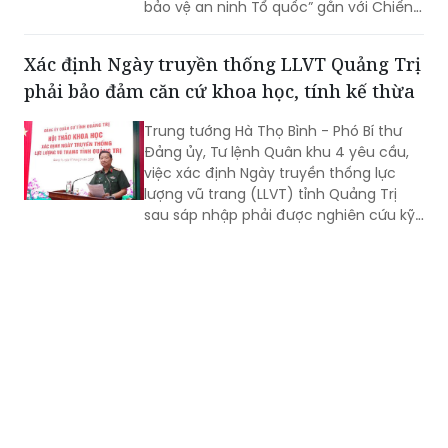
bảo vệ an ninh Tổ quốc” gắn với Chiến
dịch Thanh niên Công an tình nguyện
hè năm 2026.
Xác định Ngày truyền thống LLVT Quảng Trị
phải bảo đảm căn cứ khoa học, tính kế thừa
Trung tướng Hà Thọ Bình - Phó Bí thư
Đảng ủy, Tư lệnh Quân khu 4 yêu cầu,
việc xác định Ngày truyền thống lực
lượng vũ trang (LLVT) tỉnh Quảng Trị
sau sáp nhập phải được nghiên cứu kỹ
lưỡng, bảo đảm căn cứ khoa học, tính
kế thừa và tạo sự đồng thuận cao...