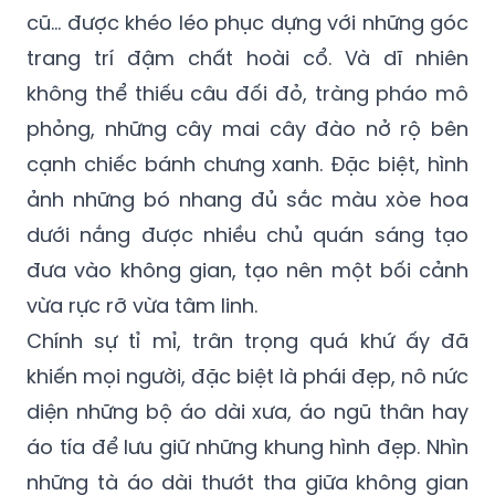
cũ... được khéo léo phục dựng với những góc
trang trí đậm chất hoài cổ. Và dĩ nhiên
không thể thiếu câu đối đỏ, tràng pháo mô
phỏng, những cây mai cây đào nở rộ bên
cạnh chiếc bánh chưng xanh. Đặc biệt, hình
ảnh những bó nhang đủ sắc màu xòe hoa
dưới nắng được nhiều chủ quán sáng tạo
đưa vào không gian, tạo nên một bối cảnh
vừa rực rỡ vừa tâm linh.
Chính sự tỉ mỉ, trân trọng quá khứ ấy đã
khiến mọi người, đặc biệt là phái đẹp, nô nức
diện những bộ áo dài xưa, áo ngũ thân hay
áo tía để lưu giữ những khung hình đẹp. Nhìn
những tà áo dài thướt tha giữa không gian