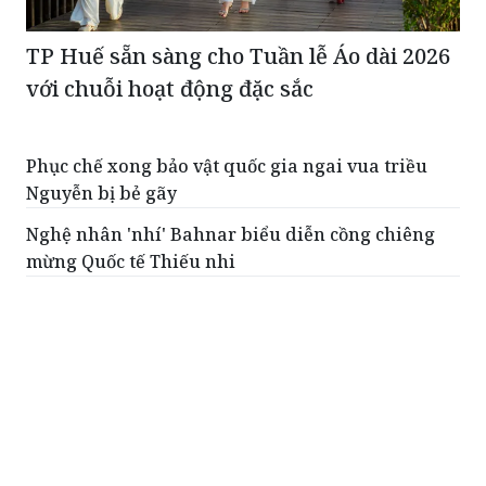
TP Huế sẵn sàng cho Tuần lễ Áo dài 2026
với chuỗi hoạt động đặc sắc
Phục chế xong bảo vật quốc gia ngai vua triều
Nguyễn bị bẻ gãy
Nghệ nhân 'nhí' Bahnar biểu diễn cồng chiêng
mừng Quốc tế Thiếu nhi
Giữ hồn cồng chiêng nơi đại ngàn Hướng Lập
Khai mạc Hội Gióng - đền Phù Đổng năm 2026
Trao bằng công nhận Bảo vật quốc gia với bia Ma
Nhai gần 700 tuổi
ĐỌC THÊM