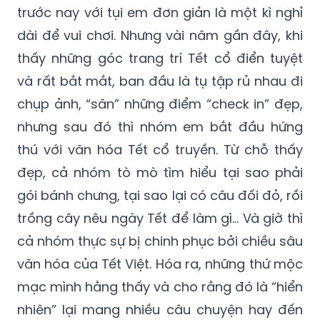
trước nay với tụi em đơn giản là một kì nghỉ
dài để vui chơi. Nhưng vài năm gần đây, khi
thấy những góc trang trí Tết cổ điển tuyệt
và rất bắt mắt, ban đầu là tụ tập rủ nhau đi
chụp ảnh, “săn” những điểm “check in” đẹp,
nhưng sau đó thì nhóm em bắt đầu hứng
thú với văn hóa Tết cổ truyền. Từ chỗ thấy
đẹp, cả nhóm tò mò tìm hiểu tại sao phải
gói bánh chưng, tại sao lại có câu đối đỏ, rồi
trồng cây nêu ngày Tết để làm gì... Và giờ thì
cả nhóm thực sự bị chinh phục bởi chiều sâu
văn hóa của Tết Việt. Hóa ra, những thứ mộc
mạc mình hằng thấy và cho rằng đó là “hiển
nhiên” lại mang nhiều câu chuyện hay đến