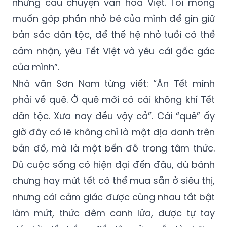
những câu chuyện văn hóa Việt. Tôi mong
muốn góp phần nhỏ bé của mình để gìn giữ
bản sắc dân tộc, để thế hệ nhỏ tuổi có thể
cảm nhận, yêu Tết Việt và yêu cái gốc gác
của mình”.
Nhà văn Sơn Nam từng viết: “Ăn Tết mình
phải về quê. Ở quê mới có cái không khí Tết
dân tộc. Xưa nay đều vậy cả”. Cái “quê” ấy
giờ đây có lẽ không chỉ là một địa danh trên
bản đồ, mà là một bến đỗ trong tâm thức.
Dù cuộc sống có hiện đại đến đâu, dù bánh
chưng hay mứt tết có thể mua sẵn ở siêu thị,
nhưng cái cảm giác được cùng nhau tất bật
làm mứt, thức đêm canh lửa, được tự tay