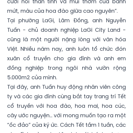
cười nói thân tình và mùi thơm của bánh
mứt, màu của hoa đào giữa cao nguyên”.
Tại phường LaGi, Lâm Đồng, anh Nguyễn
Tuấn - chủ doanh nghiệp LaGi City Land -
cũng là một người nặng lòng với văn hóa
Việt. Nhiều năm nay, anh luôn tổ chức đón
xuân cổ truyền cho gia đình và anh em
đồng nghiệp trong ngôi nhà vườn rộng
5.000m2 của mình.
Tại đây, anh Tuấn huy động nhân viên công
ty và các gia đình cùng bắt tay trang trí Tết
cổ truyền với hoa đào, hoa mai, hoa cúc,
cây ước nguyện... với mong muốn tạo ra một
“ốc đảo” của ký ức. Cách Tết tầm 1 tuần, các