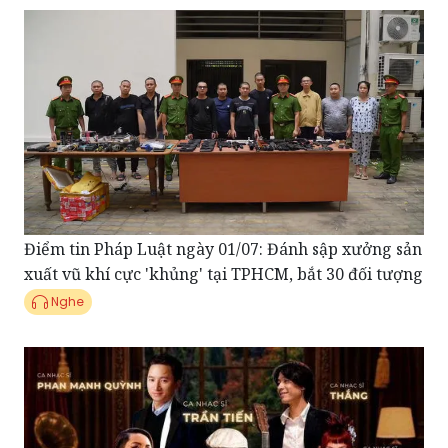
Điểm tin Pháp Luật ngày 01/07: Đánh sập xưởng sản
xuất vũ khí cực 'khủng' tại TPHCM, bắt 30 đối tượng
Nghe