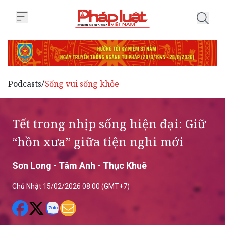
Trang chủ Tết trong nhịp sống hi
Podcasts
Sống vui sống khỏe
/
Tết trong nhịp sống hiện đại: Giữ
“hồn xưa” giữa tiện nghi mới
Sơn Long - Tâm Anh - Thục Khuê
Chủ Nhật 15/02/2026 08:00 (GMT+7)
Trong guồng quay của đô thị hóa và nhịp
sống bận rộn, nhiều phong tục Tết truyền