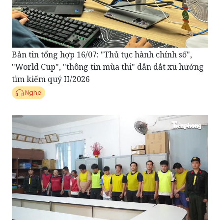
Bản tin tổng hợp 16/07: "Thủ tục hành chính số",
"World Cup", "thông tin mùa thi" dẫn dắt xu hướng
tìm kiếm quý II/2026
Nghe
Điểm tin Pháp Luật ngày 15/07: Khởi tố thêm 12 bị
can trong hai đường dây cá độ bóng đá hơn 3.500 tỉ