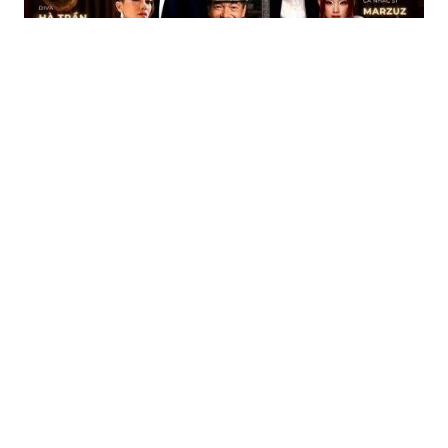
Điểm tin showbiz 30/06: 'Phòng khách 3 thế hệ' trở
lại với dàn nghệ sĩ ba thế hệ
Nghe