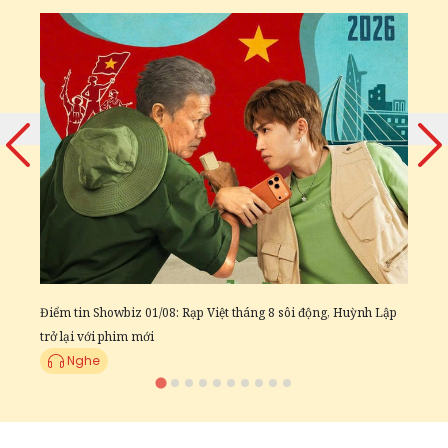
Đ
c
Điểm tin Showbiz 01/08: Rạp Việt tháng 8 sôi động, Huỳnh Lập
trở lại với phim mới
Nghe