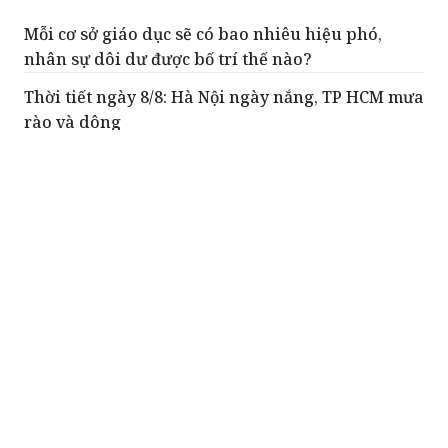
Mỗi cơ sở giáo dục sẽ có bao nhiêu hiệu phó,
nhân sự dôi dư được bố trí thế nào?
Thời tiết ngày 8/8: Hà Nội ngày nắng, TP HCM mưa
rào và dông
Tăng cường năng lực của người đi xuất khẩu lao
động
Để nước thải công nghiệp thành nguồn lực của
kinh tế tuần hoàn: Cần tháo gỡ 'điểm nghẽn' ở
hành lang pháp lý
Đề xuất siết hoạt động Ban đại diện cha mẹ học
sinh, chấm dứt tình trạng lạm thu
ĐỌC THÊM
Phó Thủ tướng Chính phủ Phạm Thị Thanh