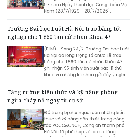
97 năm Ngày thành lập Công đoàn Việt
Nam (28/7/1929 - 28/7/2026).
Trường Đại học Luật Hà Nội trao bằng tốt
nghiệp cho 1.860 tân cử nhân Khóa 47
(PLM) - Sáng 24/7, Trường Đại học Luật
Hà Nội đã long trọng tổ chức Lễ trao
bằng cho 1.860 tân cử nhân Khóa 47,
ghi nhận 95 sinh viên xuất sắc, 11 thủ
khoa và những lời nhắn gửi đầy ý nghĩa
từ Thứ trưởng Bộ Tư pháp Đặng Hoàng
Oanh.
Tăng cường kiến thức và kỹ năng phòng
ngừa cháy nổ ngay từ cơ sở
Để trang bị cho người dân những kiến
thức và kỹ năng cần thiết trong công
tác PCCC&CNCH, Công an thành phố
Hà Nội đã phối hợp với cở sở tăng