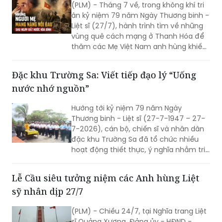
(PLM) - Tháng 7 về, trong không khí tri
ân kỷ niệm 79 năm Ngày Thương binh -
Liệt sĩ (27/7), hành trình tìm về những
vùng quê cách mạng ở Thanh Hóa để
thăm các Mẹ Việt Nam anh hùng khiến
người ta không khỏi nghẹn lòng. Ở đó,
có những người mẹ đã dành trọn tuổi
Đặc khu Trường Sa: Viết tiếp đạo lý “Uống
xuân, dành cả những người thân yêu
nước nhớ nguồn”
nhất cho độc lập, tự do của Tổ quốc.
Sau những năm tháng chiến tranh đi
Hướng tới kỷ niệm 79 năm Ngày
qua, nỗi đau mất chồng, mất con vẫn
Thương binh - Liệt sĩ (27-7-1947 – 27-
lặng lẽ nằm lại trong ánh mắt, trong
7-2026), cán bộ, chiến sĩ và nhân dân
từng câu chuyện kể của các mẹ.
đặc khu Trường Sa đã tổ chức nhiều
hoạt động thiết thực, ý nghĩa nhằm tri
ân các anh hùng liệt sĩ, thương binh,
bệnh binh, gia đình chính sách và
Lễ Cầu siêu tưởng niệm các Anh hùng Liệt
những người có công với cách mạng.
sỹ nhân dịp 27/7
(PLM) - Chiều 24/7, tại Nghĩa trang Liệt
sĩ Quảng Xương, Đảng ủy - HĐND -