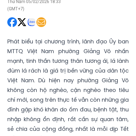
Thứ Năm 05/02/2026 18:33
(GMT+7)
Phát biểu tại chương trình, lãnh đạo Ủy ban
MTTQ Việt Nam phường Giảng Võ nhấn
mạnh, tinh thần tương thân tương ái, lá lành
đùm lá rách là giá trị bền vững của dân tộc
Việt Nam. Dù hiện nay phường Giảng Võ
không còn hộ nghèo, cận nghèo theo tiêu
chí mới, song trên thực tế vẫn còn những gia
đình gặp khó khăn do ốm đau, bệnh tật, thu
nhập không ổn định, rất cần sự quan tâm,
sẻ chia của cộng đồng, nhất là mỗi dịp Tết