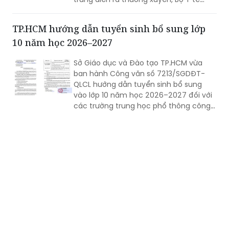
khuyến cáo người dân không chủ quan,
chủ động thực hiện các biện pháp
TP.HCM hướng dẫn tuyển sinh bổ sung lớp
phòng bệnh, theo dõi sức khỏe và đến
10 năm học 2026–2027
cơ sở y tế kịp thời khi có dấu hiệu nghi
ngờ nhằm hạn chế nguy cơ lây lan và
Sở Giáo dục và Đào tạo TP.HCM vừa
các biến chứng có thể xảy ra.
ban hành Công văn số 7213/SGDĐT-
QLCL hướng dẫn tuyển sinh bổ sung
vào lớp 10 năm học 2026–2027 đối với
các trường trung học phổ thông công
lập còn thiếu chỉ tiêu, nhằm tạo thêm
cơ hội học tập cho học sinh sau kỳ thi
tuyển sinh vừa qua.