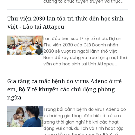
cường tổ chức tuyên truyền và thực
hành chữa cháy, cứu nạn.
Thư viện 2030 lan tỏa tri thức đến học sinh
Việt - Lào tại Attapeu
Lần đầu tiên sau 17 kỳ tổ chức, Dự án
Thư viện 2030 của CLB Doanh nhân
2030 sẽ vượt ra ngoài lãnh thổ Việt
Nam để xây dựng và trao tặng một thư
viện cho học sinh tại tỉnh Attapeu
(Lào), góp phần lan tỏa tri thức, gìn giữ
tiếng Việt và vun đắp tình hữu nghị đặc
Gia tăng ca mắc bệnh do virus Adeno ở trẻ
biệt Việt Nam - Lào.
em, Bộ Y tế khuyến cáo chủ động phòng
ngừa
Trong bối cảnh bệnh do virus Adeno có
xu hướng gia tăng, đặc biệt ở trẻ em
trong thời gian nghỉ hè khi các hoạt
động vui chơi, du lịch và sinh hoạt tập
trung diễn ra thường xuyên, Bộ Y tế