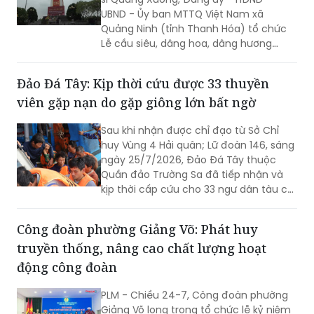
UBND - Ủy ban MTTQ Việt Nam xã
Quảng Ninh (tỉnh Thanh Hóa) tổ chức
Lễ cầu siêu, dâng hoa, dâng hương
tưởng niệm các Anh hùng liệt sĩ nhân kỷ
niệm 79 năm Ngày Thương binh - Liệt sĩ
Đảo Đá Tây: Kịp thời cứu được 33 thuyền
(27/7/1947 - 27/7/2026). Hoạt động
viên gặp nạn do gặp giông lớn bất ngờ
nhằm tri ân những người đã anh dũng
hy sinh vì độc lập, tự do của Tổ quốc,
Sau khi nhận được chỉ đạo từ Sở Chỉ
đồng thời khơi dậy tinh thần yêu nước
huy Vùng 4 Hải quân; Lữ đoàn 146, sáng
của các thế hệ hôm nay.
ngày 25/7/2026, Đảo Đá Tây thuộc
Quần đảo Trường Sa đã tiếp nhận và
kịp thời cấp cứu cho 33 ngư dân tàu cá
Quảng Ngãi bị nạn trên biển do gặp
giông lớn bất ngờ.
Công đoàn phường Giảng Võ: Phát huy
truyền thống, nâng cao chất lượng hoạt
động công đoàn
PLM - Chiều 24-7, Công đoàn phường
Giảng Võ long trọng tổ chức lễ kỷ niệm