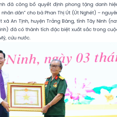
 Ninh đã công bố quyết định phong tặng danh hiệ
g nhân dân” cho bà Phan Thị Út (Út Nghét) – nguyê
t xã An Tịnh, huyện Trảng Bàng, tỉnh Tây Ninh (na
Ninh) đã có thành tích đặc biệt xuất sắc trong cuộ
Mỹ, cứu nước.