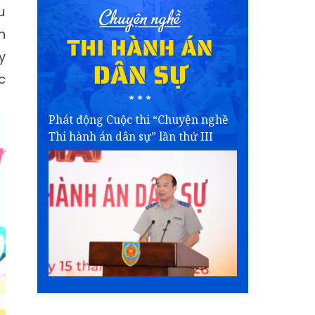
u
n
y
c
Phát động Cuộc thi “Chuyện nghề
Thi hành án dân sự” lần thứ III