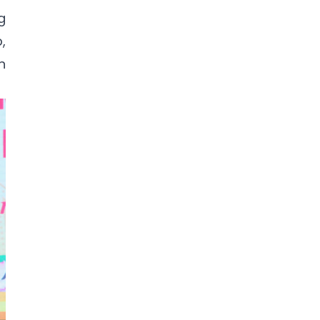
g
,
n