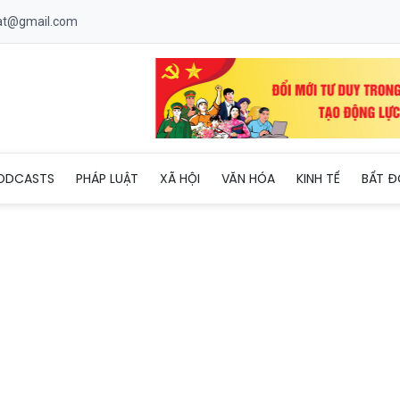
uat@gmail.com
h nhiều cá nhân, tập thể có thành tích trong phong trào thi đua yê
ODCASTS
PHÁP LUẬT
XÃ HỘI
VĂN HÓA
KINH TẾ
BẤT Đ