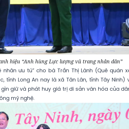
anh hiệu “Anh hùng Lực lượng vũ trang nhân dân”
 nhân ưu tú” cho bà Trần Thị Lành (Quê quán x
 tỉnh Long An nay là xã Tân Lân, tỉnh Tây Ninh) v
gìn giữ và phát huy giá trị di sản văn hóa của dâ
công mỹ nghệ.