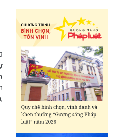
ũ
ự
h
n
,
Quy chế bình chọn, vinh danh và
khen thưởng “Gương sáng Pháp
luật” năm 2026