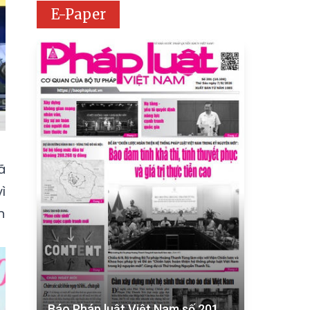
E-Paper
ã
ì
n
Báo Pháp luật Việt Nam số 201