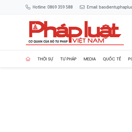
Hotline: 0869 359 588
Email: baodientuphapl
Trang chủ Tây Ninh: Vinh dan
THỜI SỰ
TƯ PHÁP
MEDIA
QUỐC TẾ
P