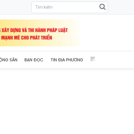
u nước
ỘNG SẢN
BẠN ĐỌC
TIN ĐỊA PHƯƠNG