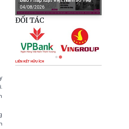
04/08/2026
ĐỐI TÁC
LIÊN KẾT HỮU ÍCH
y
.
n
g
n