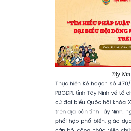
Tây Nin
Thực hiện Kế hoạch số 470
PBGDPL tỉnh Tây Ninh về tổ c
cử đại biểu Quốc hội khóa 
trên địa bàn tỉnh Tây Ninh,
phối hợp phổ biến, giáo dụ
cán bộ, công chức, viên chức,