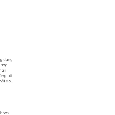
ng dụng
đang
thân
ớng tới
mỗi đơn
 nhóm