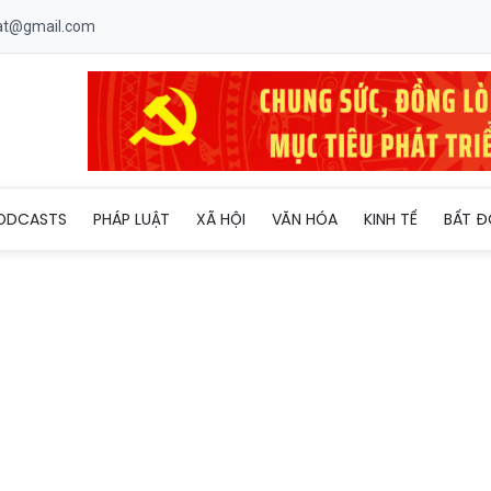
uat@gmail.com
g cuộc thi trực tuyến Tìm hiểu pháp luật về bầu cử nhiệm kỳ 20
ODCASTS
PHÁP LUẬT
XÃ HỘI
VĂN HÓA
KINH TẾ
BẤT Đ