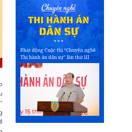
Phát động Cuộc thi “Chuyện nghề
Thi hành án dân sự” lần thứ III
p
u
”
g
ể
o