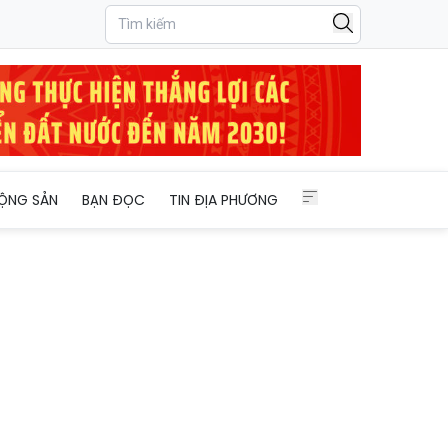
26–2031
ỘNG SẢN
BẠN ĐỌC
TIN ĐỊA PHƯƠNG