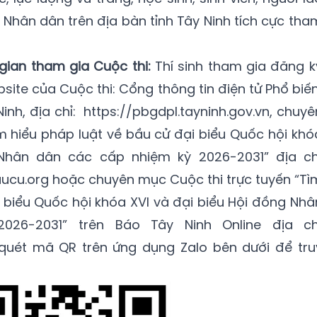
 Nhân dân trên địa bàn tỉnh Tây Ninh tích cực tha
gian tham gia Cuộc thi:
Thí sinh tham gia đăng k
ebsite của Cuộc thi: Cổng thông tin điện tử Phổ biến
inh, địa chỉ: https://pbgdpl.tayninh.gov.vn, chuyê
ìm hiểu pháp luật về bầu cử đại biểu Quốc hội khó
Nhân dân các cấp nhiệm kỳ 2026-2031” địa ch
ucu.org hoặc chuyên mục Cuộc thi trực tuyến “Tì
i biểu Quốc hội khóa XVI và đại biểu Hội đồng Nhâ
26-2031” trên Báo Tây Ninh Online địa ch
 quét mã QR trên ứng dụng Zalo
bên dưới để tru