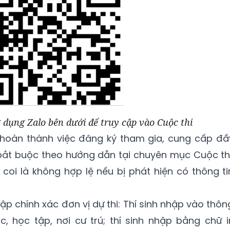
dụng Zalo bên dưới để truy cập vào Cuộc thi
n hoàn thành việc đăng ký tham gia, cung cấp đầ
 bắt buộc theo hướng dẫn tại chuyên mục Cuộc thi
 coi là không hợp lệ nếu bị phát hiện có thông ti
hập chính xác đơn vị dự thi: Thí sinh nhập vào thôn
ác, học tập, nơi cư trú; thí sinh nhập bằng chữ i