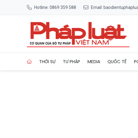
Hotline: 0869 359 588
Email: baodientuphapl
Trang chủ Tây Ninh phát độn
THỜI SỰ
TƯ PHÁP
MEDIA
QUỐC TẾ
P