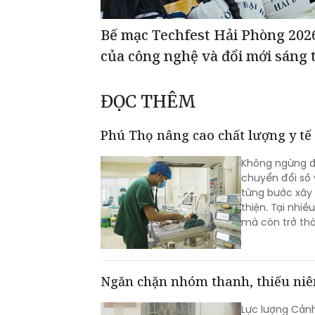
Bế mạc Techfest Hải Phòng 2026
của công nghệ và đổi mới sáng 
ĐỌC THÊM
Phú Thọ nâng cao chất lượng y tế
Không ngừng đ
chuyển đổi số
từng bước xây 
thiện. Tại nhiề
mà còn trở thà
vị.
Ngăn chặn nhóm thanh, thiếu niê
Lực lượng Cản