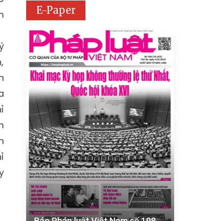
E-Paper
m
ý
,
n
a
ỉ
m
n
ỉ
y
Báo Pháp luật Việt Nam số 198