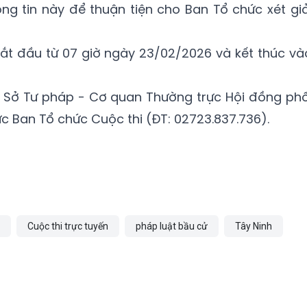
ông tin này để thuận tiện cho Ban Tổ chức xét giả
ắt đầu từ 07 giờ ngày 23/02/2026 và kết thúc và
 hệ Sở Tư pháp - Cơ quan Thường trực Hội đồng phố
c Ban Tổ chức Cuộc thi (ĐT: 02723.837.736).
Cuộc thi trực tuyến
pháp luật bầu cử
Tây Ninh