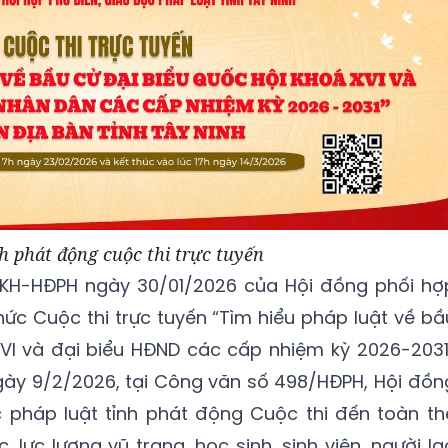
h phát động cuộc thi trực tuyến
/KH-HĐPH ngày 30/01/2026 của Hội đồng phối hợ
hức Cuộc thi trực tuyến “Tìm hiểu pháp luật về bầ
XVI và đại biểu HĐND các cấp nhiệm kỳ 2026-2031
 ngày 9/2/2026, tại Công văn số 498/HĐPH, Hội đồn
c pháp luật tỉnh phát động Cuộc thi đến toàn th
 lực lượng vũ trang, học sinh, sinh viên, người la