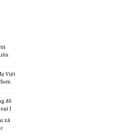
ười
hiên
ẹ Việt
Nhơn
ng đô
loại I
ại xã
ặc