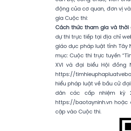
động của cơ quan, đơn vị và
gia Cuộc thi:
Cách thức tham gia và thời 
dự thi trực tiếp tại địa chỉ w
giáo dục pháp luật tỉnh Tây N
mục: Cuộc thi trực tuyến “T
XVI và đại biểu Hội đồng 
https://timhieuphapluatveba
hiểu pháp luật về bầu cử đạ
dân các cấp nhiệm kỳ 20
https://baotayninh.vn hoặc
cập vào Cuộc thi.