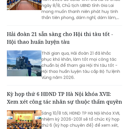
ngày 8/8, Chủ tịch UBND tỉnh Gia Lai
mong muốn thanh niên phát huy tinh
thần tiên phong, dám nghĩ, dám làm,
chủ động học tập, đổi mới sáng tạo và
gắn khát vọng cá nhân với khát vọng
Hải đoàn 21 sẵn sàng cho Hội thi tàu tốt -
phát triển của quê hương.
Hội thao huấn luyện tàu
Thời gian qua, Hải đoàn 21 đã khắc
phục khó khăn, làm tốt mọi công tác
chuẩn bị để tham gia Hội thi tàu tốt -
Hội thao huấn luyện tàu cấp Bộ Tư lệnh
Vùng năm 2026.
Kỳ họp thứ 6 HĐND TP Hà Nội khóa XVII:
Xem xét công tác nhân sự thuộc thẩm quyền
Sáng 10/8 tới, HĐND TP Hà Nội khóa XVII,
nhiệm kỳ 2026-2031 sẽ tổ chức Kỳ họp
thứ 6 (kỳ họp chuyên đề) để xem xét,