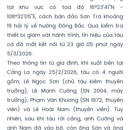
tại khu vực có tọa độ 16°23'41"N -
108°32'05"E, cách bán đảo Sơn Trà khoảng
19 hải lý về hướng Đông Bắc. Qua kiểm tra
thiết bị giám sát hành trình, tín hiệu của tàu
cá đã mất kết nối từ 23 giờ 05 phút ngày
5/3/2026.
Theo thông tin từ gia đình, khi xuất bến tại
Cảng La ngày 25/2/2026, tàu có 4 người
gồm; Lê Ngọc Sơn (chủ tàu kiêm thuyền
trưởng); Lê Mạnh Cường (SN 2004, máy
trưởng); Phạm Văn Khương (SN 1972, thuyền
viên) và Lê Hoài Nam (thuyền viên). Tuy
nhiên, sau khi tàu rời cảng, anh Cường và
anh Nam đã vào bờ, còn ông Sơn và ông