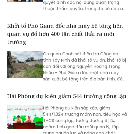
quyết định các nội dung quan trọng
thuộc thẩm quyền, trong đó có các nội
dung về công tác nhân sự.
Khởi tố Phó Giám đốc nhà máy bê tông liên
quan vụ đổ hơn 400 tấn chất thải ra môi
trường
Cơ quan Cảnh sát điều tra Công an
tỉnh Tây Ninh đã khởi tố vụ án, khởi tố bị
can đối với ông Nguyễn Hoàng Trọng
Nhân - Phó Giám đốc một nhà máy
sản xuất bê tông trên địa bàn tỉnh, để
điều tra về hành vi “Gây ô nhiễm môi
trường”. Vụ án được xác định liên quan
Hải Phòng dự kiến giảm 544 trường công lập
đến việc đổ, chôn lấp trái phép hơn
400 tấn bê tông thải ra môi trường.
Hải Phòng dự kiến sắp xếp, giảm
544/1.324 trường mầm non, tiểu học và
THCS công lập, tương đương 41,1%,
nhằm tinh gọn đầu mối quản lý, tập
trung nguồn lực và nâng cao chất