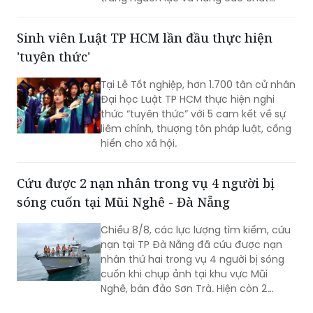
lượng giáo dục. Việc sắp xếp phải hoàn
thành trước ngày 20/8/2026.
Sinh viên Luật TP HCM lần đầu thực hiện
'tuyên thức'
Tại Lễ Tốt nghiệp, hơn 1.700 tân cử nhân
Đại học Luật TP HCM thực hiện nghi
thức “tuyên thức” với 5 cam kết về sự
liêm chính, thượng tôn pháp luật, cống
hiến cho xã hội.
Cứu được 2 nạn nhân trong vụ 4 người bị
sóng cuốn tại Mũi Nghê - Đà Nẵng
Chiều 8/8, các lực lượng tìm kiếm, cứu
nạn tại TP Đà Nẵng đã cứu được nạn
nhân thứ hai trong vụ 4 người bị sóng
cuốn khi chụp ảnh tại khu vực Mũi
Nghê, bán đảo Sơn Trà. Hiện còn 2
người chưa tìm thấy.