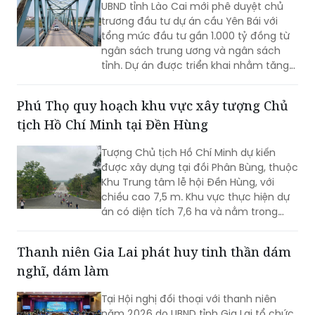
UBND tỉnh Lào Cai mới phê duyệt chủ
trương đầu tư dự án cầu Yên Bái với
tổng mức đầu tư gần 1.000 tỷ đồng từ
ngân sách trung ương và ngân sách
tỉnh. Dự án được triển khai nhằm tăng
cường kết nối giao thông qua sông
Hồng và hoàn thiện hạ tầng đô thị.
Phú Thọ quy hoạch khu vực xây tượng Chủ
tịch Hồ Chí Minh tại Đền Hùng
Tượng Chủ tịch Hồ Chí Minh dự kiến
được xây dựng tại đồi Phân Bùng, thuộc
Khu Trung tâm lễ hội Đền Hùng, với
chiều cao 7,5 m. Khu vực thực hiện dự
án có diện tích 7,6 ha và nằm trong
Khu vực bảo vệ II của Khu Di tích lịch sử
Đền Hùng...
Thanh niên Gia Lai phát huy tinh thần dám
nghĩ, dám làm
Tại Hội nghị đối thoại với thanh niên
năm 2026 do UBND tỉnh Gia Lai tổ chức